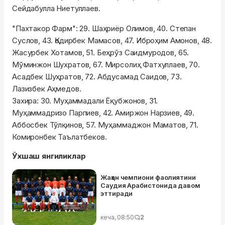
Сейдабулла Ниетуллаев.
"Пахтакор Фарм": 29. Шаҳриёр Олимов, 40. Степан
Суслов, 43. Қодирбек Мамасов, 47. Иброҳим Амонов, 48.
Жасурбек Хотамов, 51. Беҳрўз Саидмуродов, 65.
Мўминжон Шухратов, 67. Мирсолиҳ Фатхуллаев, 70.
Асадбек Шуҳратов, 72. Абдусамад Саидов, 73.
Лазизбек Аҳмедов.
Захира: 30. Муҳаммадали Ёқубжонов, 31.
Муҳаммадризо Парпиев, 42. Амиржон Нарзиев, 49.
Аббосбек Тўлқинов, 57. Муҳаммаджон Маматов, 71.
Комиронбек Таълатбеков.
Ўхшаш янгиликлар
Жаҳон чемпиони фаолиятини
Саудия Арабистонида давом
эттиради
кеча, 08:50
2