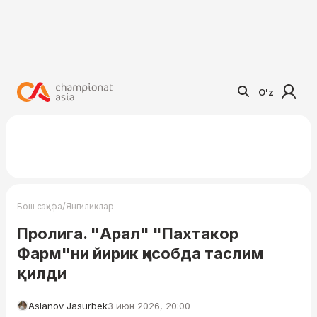
O'z
/
Бош саҳифа
Янгиликлар
Пролига. "Арал" "Пахтакор
Фарм"ни йирик ҳисобда таслим
қилди
Aslanov Jasurbek
3 июн 2026, 20:00