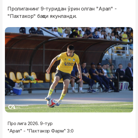
Пролиганинг 9-туридан ўрин олган "Арал" -
"Пахтакор" баҳси якунланди.
Про лига 2026. 9-тур
"Арал" - "Пахтакор Фарм" 3:0