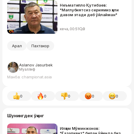
Неъматилло Қутибаев:
"Мағлубиятсиз сериямиз ҳали
давом этади деб ўйлайман"
кеча, 00:51
0
Арал
Пахтакор
Aslanov Jasurbek
Муаллиф
Манба: championat.asia
0
0
0
0
0
Шунингдек ўқинг
Илҳом Мўминжонов:
"Ғазалкент" билан ўйинда биз