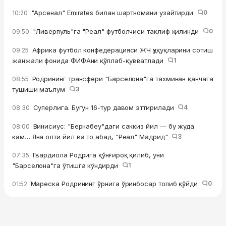
"Арсенал" Emirates билан шартномани узайтирди
0
10:20
"Ливерпуль"га "Реал" футболчиси таклиф қилинди
0
09:50
Африка футбол конфедерацияси ЖЧ ҳуқуқларини сотиш
09:25
жанжали фонида ФИФАни қўллаб-қувватлади
1
Родрининг трансфери "Барселона"га тахминан қанчага
08:55
тушиши маълум
3
Суперлига. Бугун 16-тур давом эттирилади
4
08:30
Винисиус: "Бернабеу"даги саккиз йил — бу жуда
08:00
кам… Яна олти йил ва то абад, "Реал" Мадрид"
3
Гвардиола Родрига қўнғироқ қилиб, уни
07:35
"Барселона"га ўтишга кўндирди
1
Мареска Родрининг ўрнига ўринбосар топиб қўйди
0
01:52