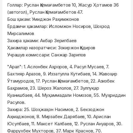
Голлар: Руслан Қалмағамбетов 10, Жасур Ҳотамов 36
(автогол), Руслан Қалмағамбетов 47.
Бош ҳакам: Умиджон Раҳимжонов
Ёрдамчи ҳакамлар: Исломжон Носиров, Шоҳзод
Мирсалимов
Захира ҳаками: Акбар Зерипбаев
Ҳакамлар назоратчиси: Зокиржон Қодиров
Учрашув комиссари: Санжар Зарипов
"Арал": 1. Аслонбек Аҳроров, 4. Расул Мусаев, 7.
Бахтияр Аразов, 9. Иззатулла Кутибаев, 14. Жавоҳир
Ўтамуродов, 17. Руслан Қалмағамбетов, 22. Азизбек
Баҳрамов, 23. Шероз Жалолов, 27. Зулпуқар
Куанишбаев, 44. Муҳаммадали Номозов, 55. Муҳриддин
Расулов.
Захира: 25. Шоҳжаҳон Насимов, 2. Бекзоджон
Аҳмаджонов, 8. Мирзабек Дарябаев, 10. Арислан
Юсупбаев, 11. Максет Калбаев, 12. Руслан Ануаров, 30.
Фаррухбек Мухторов, 37. Марк Краснов, 70.