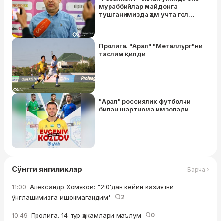
мураббийлар майдонга
тушганимизда ҳам учта гол
қўйиб юбормасдик"
Пролига. "Арал" "Металлург"ни
таслим қилди
"Арал" россиялик футболчи
билан шартнома имзолади
Сўнгги янгиликлар
Барча ›
Александр Хомяков: "2:0'дан кейин вазиятни
11:00
ўнглашимизга ишонмагандим"
2
Пролига. 14-тур ҳакамлари маълум
0
10:49