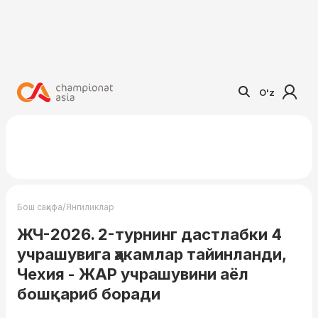
O'z
/
Бош саҳифа
Янгиликлар
ЖЧ-2026. 2-турнинг дастлабки 4
учрашувига ҳакамлар тайинланди,
Чехия - ЖАР учрашувини аёл
бошқариб боради