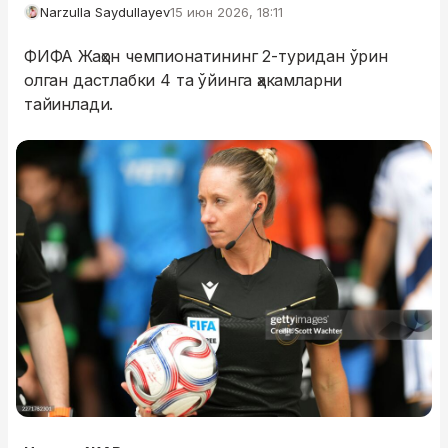
Narzulla Saydullayev
15 июн 2026, 18:11
ФИФА Жаҳон чемпионатининг 2-туридан ўрин
олган дастлабки 4 та ўйинга ҳакамларни
тайинлади.