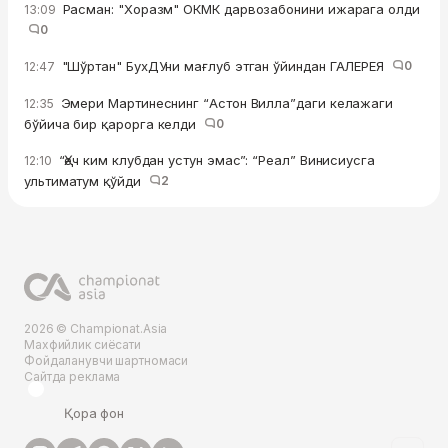
Расман: "Хоразм" ОКМК дарвозабонини ижарага олди
13:09
0
"Шўртан" БухДУни мағлуб этган ўйиндан ГАЛЕРЕЯ
0
12:47
Эмери Мартинеснинг “Астон Вилла”даги келажаги
12:35
бўйича бир қарорга келди
0
“Ҳеч ким клубдан устун эмас”: “Реал” Винисиусга
12:10
ультиматум қўйди
2
2026 © Championat.Asia
Махфийлик сиёсати
Фойдаланувчи шартномаси
Сайтда реклама
Қора фон