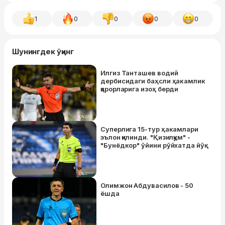
1
0
0
0
0
Шунингдек ўқинг
Илгиз Танташев водий
дербисидаги баҳсли ҳакамлик
қарорларига изоҳ берди
Суперлига 15-тур ҳакамлари
эълон қилинди. "Қизилқум" -
"Бунёдкор" ўйини рўйхатда йўқ
Олимжон Абдувасилов - 50
ёшда