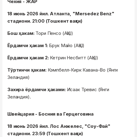
Чехия - ЖАР
18 июнь 2026 йил. Атланта, "Mersedez Benz"
стадиони. 21:00 (Тошкент вақти)
Бош ҳакам:
Тори Пенсо (АҚШ)
Ёрдамчи ҳакам 1:
Брук Майо (АҚШ)
Ёрдамчи ҳакам 2:
Кетрин Несбитт (АҚШ)
Тўртинчи ҳакам:
Кэмпбелл-Кирк Кавана-Во (Янги
Зеландия)
Захира ёрдамчи ҳаками:
Исаак Тревис (Янги
Зеландия).
Швейцария - Босния ва Герцеговина
18 июнь 2026 йил. Лос Анжелес, "Соу-Фай"
стадиони. 23:59 (Тошкент вақти)