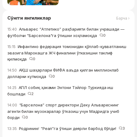
Сўнгги янгиликлар
Барча ›
Альварес “Атлетико” раҳбарияти билан учрашади —
15:40
футболчи "Барселона"га ўтишни хоҳламоқда
0
Инфантино федерация томонидан қўллаб-қувватланиш
15:15
эвазига Марокашга ЖЧ финалини ўтказишни таклиф
қилмоқда
0
АҚШ шаҳарлари ФИФА ваъда қилган миллионлаб
14:50
долларни кутмоқда
0
АПЛ собиқ ҳаками Энтони Тэйлор Туркияда иш
14:25
бошлади
2
“Барселона” спорт директори Деку Альвареснинг
14:00
агенти билан музокаралар ўтказиш учун Мадридга учиб
борди
0
Родрининг “Реал”га ўтиши деярли барбод бўлди!
3
13:35