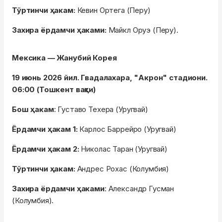
Тўртинчи ҳакам:
Кевин Ортега (Перу)
Захира ёрдамчи ҳаками:
Майкл Оруэ (Перу).
Мексика — Жанубий Корея
19 июнь 2026 йил. Гвадалахара, "Акрон" стадиони.
06:00 (Тошкент вақти)
Бош ҳакам
: Густаво Техера (Уругвай)
Ёрдамчи ҳакам 1:
Карлос Баррейро (Уругвай)
Ёрдамчи ҳакам 2:
Николас Таран (Уругвай)
Тўртинчи ҳакам:
Андрес Рохас (Колумбия)
Захира ёрдамчи ҳаками
: Александр Гусман
(Колумбия).