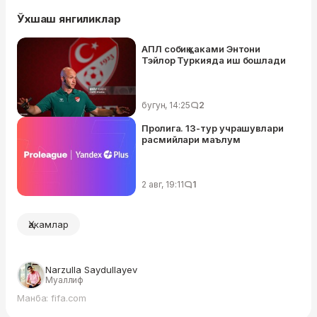
Ўхшаш янгиликлар
АПЛ собиқ ҳаками Энтони
Тэйлор Туркияда иш бошлади
бугун, 14:25
2
Пролига. 13-тур учрашувлари
расмийлари маълум
2 авг, 19:11
1
Ҳакамлар
Narzulla Saydullayev
Муаллиф
Манба: fifa.com