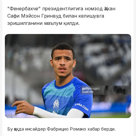
"Фенербахче" президентлигига номзод Ҳакан
Сафи Мэйсон Гринвуд билан келишувга
эришилганини маълум қилди.
Бу ҳақда инсайдер Фабрицио Романо хабар берди.