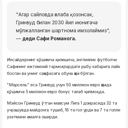
"Агар сайловда ғалаба қозонсак,
Гринвуд билан 2030 йил июнигача
мўлжалланган шартнома имзолаймиз",
—
деди Сафи Романога.
Инсайдернинг қўшимча қилишича, англиялик футболчи
Сафининг ижтимоий тармоқлардаги ушбу хабарига лайк
босган ва унинг саҳифасига обуна ҳам бўлган.
"Марсель" эса Гринвуд учун 50 миллион евро ҳамда
қўшимча 5 миллион евро бонус талаб қилмоқда.
Мэйсон Гринвуд ўтган мавсум Лига 1 доирасида 32 та
учрашувда майдонга тушиб, 16 та гол урди ва 7 та голли
узатмани амалга оширди.