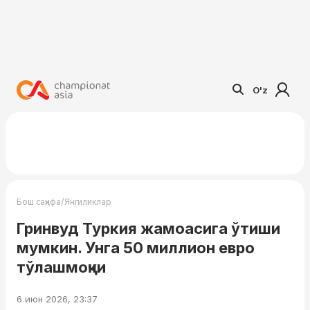
O'z
/
Бош саҳифа
Янгиликлар
Гринвуд Туркия жамоасига ўтиши
мумкин. Унга 50 миллион евро
тўлашмоқчи
6 июн 2026, 23:37