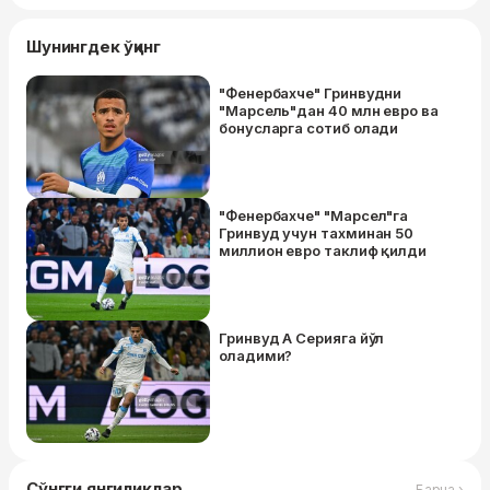
Шунингдек ўқинг
"Фенербахче" Гринвудни
"Марсель"дан 40 млн евро ва
бонусларга сотиб олади
"Фенербахче" "Марсел"га
Гринвуд учун тахминан 50
миллион евро таклиф қилди
Гринвуд А Серияга йўл
оладими?
Сўнгги янгиликлар
Барча ›