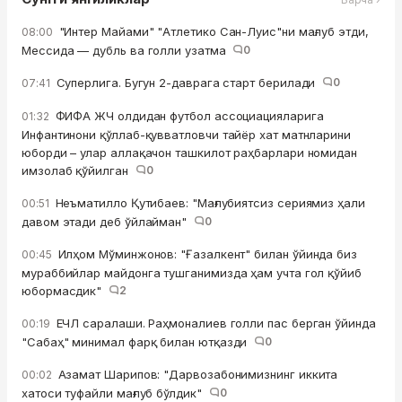
"Интер Майами" "Атлетико Сан-Луис"ни мағлуб этди,
08:00
Мессида — дубль ва голли узатма
0
Суперлига. Бугун 2-даврага старт берилади
0
07:41
ФИФА ЖЧ олдидан футбол ассоциацияларига
01:32
Инфантинони қўллаб-қувватловчи тайёр хат матнларини
юборди – улар аллақачон ташкилот раҳбарлари номидан
имзолаб қўйилган
0
Неъматилло Қутибаев: "Мағлубиятсиз сериямиз ҳали
00:51
давом этади деб ўйлайман"
0
Илҳом Мўминжонов: "Ғазалкент" билан ўйинда биз
00:45
мураббийлар майдонга тушганимизда ҳам учта гол қўйиб
юбормасдик"
2
ЕЧЛ саралаши. Раҳмоналиев голли пас берган ўйинда
00:19
"Сабаҳ" минимал фарқ билан ютқазди
0
Азамат Шарипов: "Дарвозабонимизнинг иккита
00:02
хатоси туфайли мағлуб бўлдик"
0