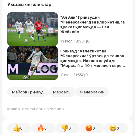
Ўхшаш янгиликлар
"Ал Аҳли" Гринвудни
"Фенербахче"дан илиб кетишга
ҳаракат қилмоқда — Бен
Жейкобс
13 июл, 18:30
0
Гринвуд "Атлетико" ва
"Фенербахче" ўртасида танлов
қилмоқда. Иккала клуб ҳам
"Марсел"га 40+ миллион евро
таклиф қилган, аммо…
11 июл, 21:55
0
Мэйсон Гринвуд
Марсель
Фенербахче
Манба: x.com/FabrizioRomano
0
0
0
0
0