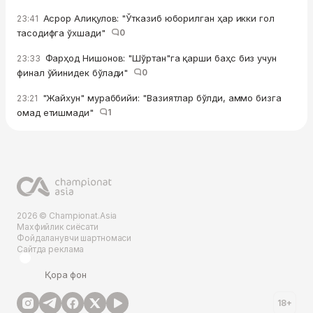
Асрор Алиқулов: "Ўтказиб юборилган ҳар икки гол
23:41
тасодифга ўхшади"
0
Фарҳод Нишонов: "Шўртан"га қарши баҳс биз учун
23:33
финал ўйинидек бўлади"
0
"Жайхун" мураббийи: "Вазиятлар бўлди, аммо бизга
23:21
омад етишмади"
1
2026 © Championat.Asia
Махфийлик сиёсати
Фойдаланувчи шартномаси
Сайтда реклама
Қора фон
18+