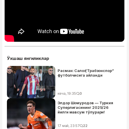
Ўхшаш янгиликлар
Расман: Салоҳ “Трабзонспор”
футболчисига айланди
кеча, 19:35
0
Элдор Шомуродов — Туркия
Суперлигасининг 2025/26
йилги мавсум тўпурари!
17 май, 23:57
22