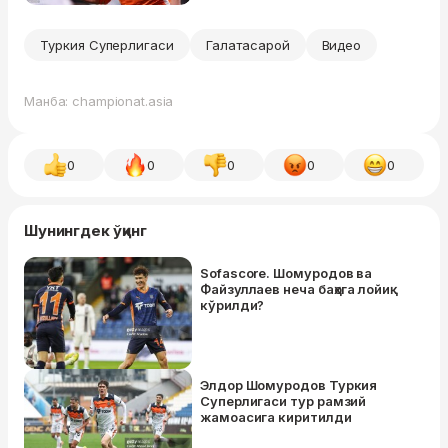
Туркия Суперлигаси
Галатасарой
Видео
Манба: championat.asia
0
0
0
0
0
Шунингдек ўқинг
Sofascore. Шомуродов ва
Файзуллаев неча баҳога лойиқ
кўрилди?
Элдор Шомуродов Туркия
Суперлигаси тур рамзий
жамоасига киритилди