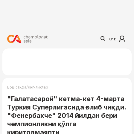
O'z
/
Бош саҳифа
Янгиликлар
"Галатасарой" кетма-кет 4-марта
Туркия Суперлигасида ғолиб чиқди.
"Фенербахче" 2014 йилдан бери
чемпионликни қўлга
киритолмаяпти