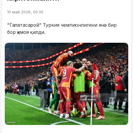
10 май 2026, 00:35
"Галатасарой" Туркия чемпионлигини яна бир
бор ҳимоя қилди.