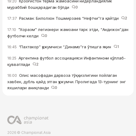
Қозоғистон терма жамоасини нидерландиялик
19:20
мураббий бошқарадиган бўлди
0
Расман: Билолхон Тошмирзаев “Нефтчи”га қайтди
2
17:37
"Хоразм" легионери жамоани тарк этди, “Андижон”дан
17:10
футболчи келди
0
“Пахтакор” ҳужумчиси “Динамо”га ўтишга яқин
1
16:45
Аргентина футбол ассоциацияси Инфантинони қўллаб-
16:25
қувватлади
2
Олис масофадан дарвоза тўққизлигини пойлаган
16:00
хавбек, дубль қайд этган ҳужумчи. Пролигада 13-турнинг энг
яхшилари аниқланди
0
2026 © Championat.Asia