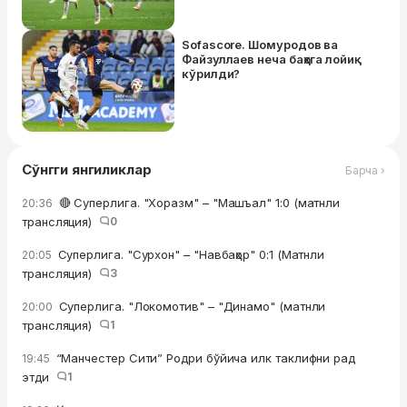
Sofascore. Шомуродов ва
Файзуллаев неча баҳога лойиқ
кўрилди?
Сўнгги янгиликлар
Барча ›
🔴 Суперлига. "Хоразм" – "Машъал" 1:0 (матнли
20:36
трансляция)
0
Суперлига. "Сурхон" – "Навбаҳор" 0:1 (Матнли
20:05
трансляция)
3
Суперлига. "Локомотив" – "Динамо" (матнли
20:00
трансляция)
1
“Манчестер Сити” Родри бўйича илк таклифни рад
19:45
этди
1