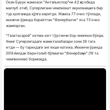
Окан Бурук жамоаси "Антальяспор"ни 4:2 ҳисобида
мағлуб этиб, Суперлигани чемпионат якунланишига бир
тур қолганида қўлга киритди. Жамоа 77 очко тўплади,
иккинчи ўринда бораётган "Фенербахче" эса 73 очко
жамғарган.
"Галатасарой" кетма-кет тўртинчи бор чемпион бўлди.
Унинг Суперлигадаги жами ғалабалари сони 26 тага
етди — бу тарихдаги энг яхши натижа. Иккинчи ўринда
2014 йилдан бери ғолиб бўлмаган "Фенербаҳче" (19 та
чемпионлик) бормоқда.