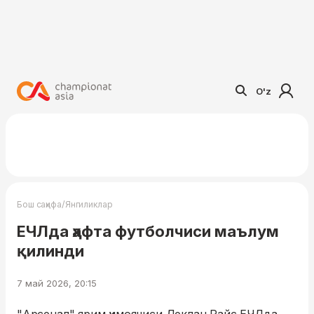
O'z
/
Бош саҳифа
Янгиликлар
ЕЧЛда ҳафта футболчиси маълум
қилинди
7 май 2026, 20:15