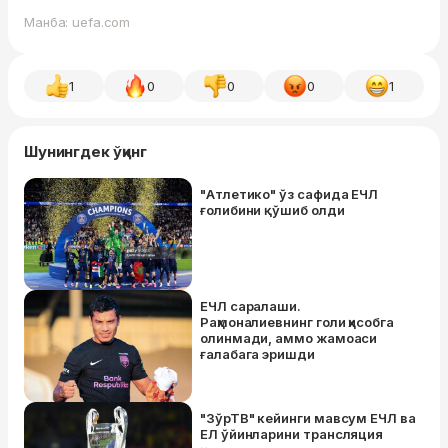
Манба: uefa.com
1
0
0
0
1
Шунингдек ўқинг
"Атлетико" ўз сафида ЕЧЛ
ғолибини қўшиб олди
ЕЧЛ саралаши.
Раҳмоналиевнинг голи ҳисобга
олинмади, аммо жамоаси
ғалабага эришди
"ЗўрТВ" кейинги мавсум ЕЧЛ ва
ЕЛ ўйинларини трансляция