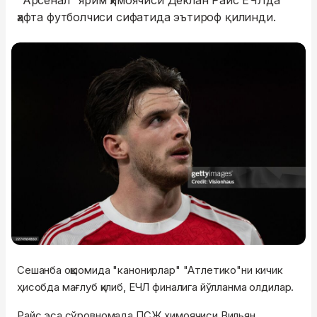
"Арсенал" ярим ҳимоячиси Деклан Райс ЕЧЛда
ҳафта футболчиси сифатида эътироф қилинди.
Сешанба оқшомида "канонирлар" "Атлетико"ни кичик
ҳисобда мағлуб қилиб, ЕЧЛ финалига йўлланма олдилар.
Райс эса сўровномада ПСЖ ҳимоячиси Вильян