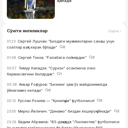
қилади
Сўнгги янгиликлар
Барча ›
Сергей Лушчан: "Биздаги муаммоларни санаш учун
01:23
соатлар вақт керак бўлади"
0
Сергей Токов: "Ғалабага лойиқ эдик"
0
01:08
Тимур Кападзе: "Сурхон" осонликча очко
00:57
бермаслигини билардик"
1
Анвар Ғофуров: "Бизнинг ҳам ўз майдонимизда
00:38
ўйнагимиз келади"
0
Руслан Розиев — "Қизилқум" футболчиси!
0
00:10
Мирко Йеличич: "Динамо" биздан яхшироқ ўйнади"
2
23:55
Вадим Абрамов: "83-дақиқада "Локомотив" футболчиси
23:29
ўз жарима майдончасида қўл билан ўйнаганини ВАР