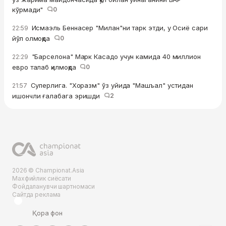
кўрмади"
0
Исмаэль Беннасер "Милан"ни тарк этди, у Осиё сари
22:59
йўл олмоқда
0
"Барселона" Марк Касадо учун камида 40 миллион
22:29
евро талаб қилмоқда
0
Суперлига. "Хоразм" ўз уйида "Машъал" устидан
21:57
ишончли ғалабага эришди
2
2026 © Championat.Asia
Махфийлик сиёсати
Фойдаланувчи шартномаси
Сайтда реклама
Қора фон