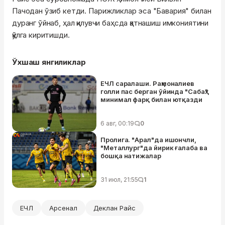
Пачодан ўзиб кетди. Парижликлар эса "Бавария" билан
дуранг ўйнаб, ҳал қилувчи баҳсда қатнашиш имкониятини
қўлга киритишди.
Ўхшаш янгиликлар
ЕЧЛ саралаши. Раҳмоналиев
голли пас берган ўйинда "Сабаҳ"
минимал фарқ билан ютқазди
6 авг, 00:19
0
Пролига. "Арал"да ишончли,
"Металлург"да йирик ғалаба ва
бошқа натижалар
31 июл, 21:55
1
ЕЧЛ
Арсенал
Деклан Райс