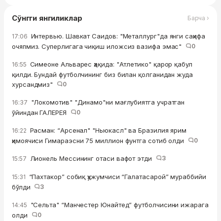
Сўнгги янгиликлар
Барча ›
Интервью. Шавкат Саидов: "Металлург"да янги саҳифа
17:06
очяпмиз. Суперлигага чиқиш иложсиз вазифа эмас"
0
Симеоне Альварес ҳақида: "Атлетико" қарор қабул
16:55
қилди. Бундай футболчининг биз билан қолганидан жуда
хурсандмиз"
0
"Локомотив" "Динамо"ни мағлубиятга учратган
16:37
ўйиндан ГАЛЕРЕЯ
0
Расман: “Арсенал" "Ньюкасл" ва Бразилия ярим
16:22
ҳимоячиси Гимараэсни 75 миллион фунтга сотиб олди
0
Лионель Мессининг отаси вафот этди
3
15:57
“Пахтакор” собиқ ҳужумчиси “Галатасарой” мураббийи
15:31
бўлди
3
"Сельта" “Манчестер Юнайтед” футболчисини ижарага
14:45
олди
0