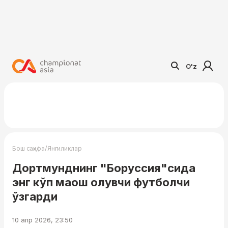
O'z
/
Бош саҳифа
Янгиликлар
Дортмунднинг "Боруссия"сида
энг кўп маош олувчи футболчи
ўзгарди
10 апр 2026, 23:50