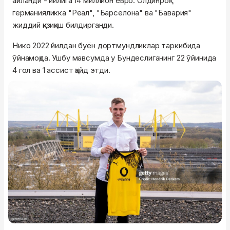
айланди - йилига 14 миллион евро. Олдинроқ
германияликка "Реал", "Барселона" ва "Бавария"
жиддий қизиқиш билдирганди.
Нико 2022 йилдан буён дортмундликлар таркибида
ўйнамоқда. Ушбу мавсумда у Бундеслиганинг 22 ўйинида
4 гол ва 1 ассист қайд этди.