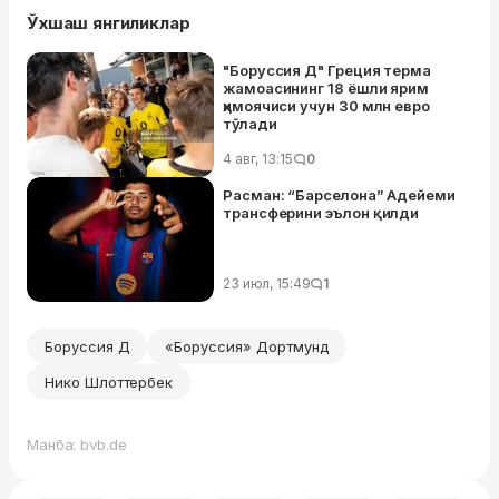
Ўхшаш янгиликлар
"Боруссия Д" Греция терма
жамоасининг 18 ёшли ярим
ҳимоячиси учун 30 млн евро
тўлади
4 авг, 13:15
0
Расман: “Барселона” Адейеми
трансферини эълон қилди
23 июл, 15:49
1
Боруссия Д
«Боруссия» Дортмунд
Нико Шлоттербек
Манба: bvb.de