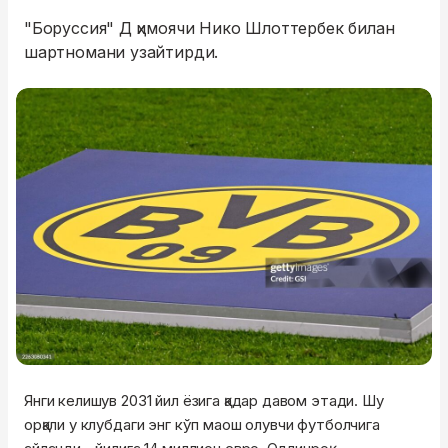
"Боруссия" Д ҳимоячи Нико Шлоттербек билан
шартномани узайтирди.
Янги келишув 2031 йил ёзига қадар давом этади. Шу
орқали у клубдаги энг кўп маош олувчи футболчига