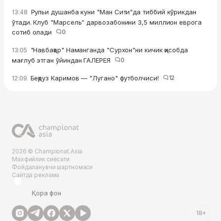
Рульи душанба куни "Ман Сити"да тиббий кўрикдан
13:48
ўтади. Клуб "Марсель” дарвозабонини 3,5 миллион еврога
сотиб олади
0
"Навбаҳор" Наманганда "Сурхон"ни кичик ҳисобда
13:05
мағлуб этган ўйиндан ГАЛЕРЕЯ
0
Беҳруз Каримов — "Лугано" футболчиси!
12
12:09
2026 © Championat.Asia
Махфийлик сиёсати
Фойдаланувчи шартномаси
Сайтда реклама
Қора фон
18+