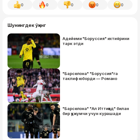
0
0
0
0
0
Шунингдек ўқинг
Адейеми "Боруссия" ихтиёрини
тарк этди
"Барселона" "Боруссия"га
таклиф юборди — Романо
"Барселона" "Ал Иттиҳод" билан
бир ҳужумчи учун курашади