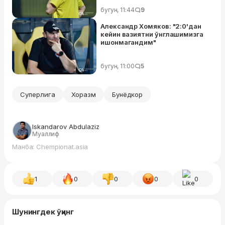
хатолари ҳақида
бугун, 11:44
9
Александр Хомяков: "2:0'дан
кейин вазиятни ўнглашимизга
ишонмагандим"
бугун, 11:00
5
Суперлига
Хоразм
Бунёдкор
Iskandarov Abdulaziz
Муаллиф
Манба: Chempionat.asia
1
0
0
0
0
Шунингдек ўқинг