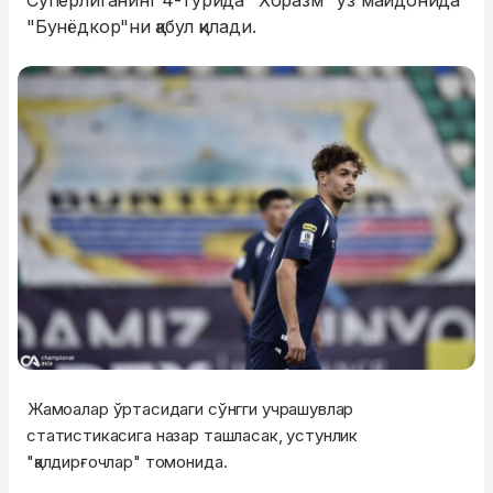
Суперлиганинг 4-турида "Хоразм" ўз майдонида
"Бунёдкор"ни қабул қилади.
Жамоалар ўртасидаги сўнгги учрашувлар
статистикасига назар ташласак, устунлик
"қалдирғочлар" томонида.