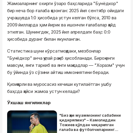
Жамоаларнинг охирги ўзаро баҳсларида "Бунёдкор"
бир неча бор ғалаба қозонган: 2025 йил сентябр ойидаги
учрашувда 1:0 ҳисобида устун келган бўлса, 2010 ва
2009 йилларда ҳам йирик ва ишончли ғалабалар қайд
этилган. Шунингдек, 2025 йил апрелдаги баҳс 0:0
ҳисобида дуранг билан якунланган.
Статистика шуни кўрсатмоқдаки, мезбонлар
"Бунёдкор" анча қулай рақиб ҳисобланади. Бироқ янги
мавсум, янги таркиб ва янги мақсадлар — "Хоразм" учун
бу ўйинда ўз сўзини айтиш имкониятини беради.
Қизиқарли ва муросасиз кечиши кутилаётган ушбу
баҳсда қайси жамоа устун келади?
Ўхшаш янгиликлар
"Биз ҳам муаммонинг сабабини
қидиряпмиз" – Камолиддин
Тожиев қўлдан чиқарилган
ғалаба ва футболчиларнинг