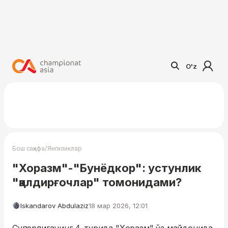
O'z
/
Бош саҳифа
Янгиликлар
"Хоразм"-"Бунёдкор": устунлик
"қалдирғочлар" томонидами?
Iskandarov Abdulaziz
18 мар 2026, 12:01