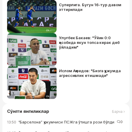
Суперлига. Бугун 16-тур давом
эттирилади
Улуғбек Бакаев: "Ўйин 0:0
ҳисобида якун топса керак деб
ўйладим"
Ислом Аҳмедов: "Бизга ҳужумда
агрессивлик етишмади"
Сўнгги янгиликлар
Барча ›
“Барселона” ҳужумчиси ПСЖга ўтишга рози бўлди
0
13:50