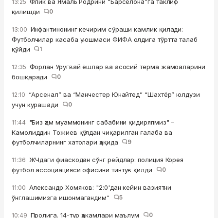
Флик ва Ямаль Родрини “Барселона”га таклиф
13:25
қилишди
0
Инфантинонинг кечирим сўраши камлик қилади:
13:00
Футболчилар касаба уюшмаси ФИФА олдига тўртта талаб
қўйди
1
Форлан Уругвай ёшлар ва асосий терма жамоаларини
12:35
бошқаради
0
“Арсенал” ва “Манчестер Юнайтед” “Шахтёр” юлдузи
12:10
учун курашади
0
"Биз ҳам муаммонинг сабабини қидиряпмиз" –
11:44
Камолиддин Тожиев қўлдан чиқарилган ғалаба ва
футболчиларнинг хатолари ҳақида
9
ЖЧдаги фиаскодан сўнг рейдлар: полиция Корея
11:36
футбол ассоциацияси офисини тинтув қилди
0
Александр Хомяков: "2:0'дан кейин вазиятни
11:00
ўнглашимизга ишонмагандим"
5
Пролига. 14-тур ҳакамлари маълум
0
10:49