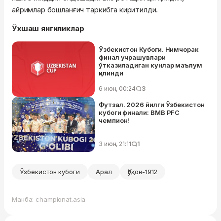
айримлар бошланғич таркибга киритилди.
Ўхшаш янгиликлар
Ўзбекистон Кубоги. Нимчорак
финал учрашувлари
ўтказиладиган кунлар маълум
қилинди
6 июн, 00:24
3
Футзал. 2026 йилги Ўзбекистон
кубоги финали: BMB PFC
чемпион!
3 июн, 21:11
1
Ўзбекистон кубоги
Арал
Қўқон-1912
Манба: championat.asia