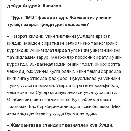
дейди Андрей Шипилов.
- "Қўқон-1912" фаворит эди. Жамоангиз ўйинни
тўлиқ назорат қилди дея оласизми?
- Назорат қилдик, ўйин тизгинини ушлашга ҳаракат
қилдик. Майдон сифатидан келиб чиқиб тайёргарлик
кўргандик. Айрим ҳолатларда тўпсиз ҳам ўйнаганимизни
таъкидлашим зарур. Мезбонлар посбони сифатли ўйин
кўрсатди. 30-дақиқалардан кейин "Арал" бироз ортга
чекинди, биз ўйинни қўлга олдик. Ўйин темпи борасида
икки лига ўртасида фарқ бор. Нукусликлар ўз ўйинини
тўлиқ кўрсата олмади. Уларда стратегик вазифа бор,
чемпионатда Суперлига йўлланмаси учун курашяпти.
Очиғини айтганда Неъматилло Қуттибоевга омад
тилайман. Биз бир-биримизни жуда яхши биламиз. Мен
анча вақтдан буён Нукусда бўлмаган эдим.
- Жамоангизда стандарт вазиятлар кўп бўлди.