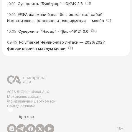
Суперлига. “Бунёдкор” - ОКМК 2:3
0
10:10
УЕФА жазмани билан боғлиқ жанжал сабаб
10:10
Инфантинонинг фаолиятини текширмоқчи — манба
1
Суперлига. “Насаф” - “Қўқон-1912“ 0:0
0
10:05
Polymarket Чемпионлар лигаси — 2026/2027
09:45
фаворитларини маълум қилди
1
2026 © Championat.Asia
Махфийлик сиёсати
Фойдаланувчи шартномаси
Сайтда реклама
Қора фон
18+