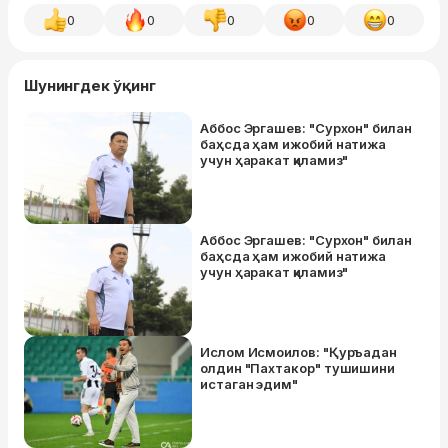
0
0
0
0
0
Шунингдек ўқинг
Аббос Эргашев: "Сурхон" билан
баҳсда ҳам ижобий натижа
учун ҳаракат қиламиз"
Аббос Эргашев: "Сурхон" билан
баҳсда ҳам ижобий натижа
учун ҳаракат қиламиз"
Ислом Исмоилов: "Қуръадан
олдин "Пахтакор" тушишини
истаган эдим"