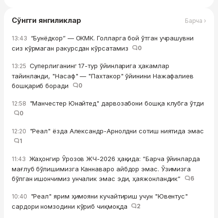
Сўнгги янгиликлар
Барча ›
“Бунёдкор” — ОКМК. Голларга бой ўтган учрашувни
13:43
сиз кўрмаган ракурсдан кўрсатамиз
0
Суперлиганинг 17-тур ўйинларига ҳакамлар
13:25
тайинланди, "Насаф" — "Пахтакор" ўйинини Нажафалиев
бошқариб боради
0
"Манчестер Юнайтед" дарвозабони бошқа клубга ўтди
12:58
0
"Реал" ёзда Александр-Арнолдни сотиш ниятида эмас
12:20
1
Жаҳонгир Ўрозов ЖЧ-2026 ҳақида: “Барча ўйинларда
11:43
мағлуб бўлишимизга Каннаваро айбдор эмас. Ўзимизга
бўлган ишончимиз унчалик эмас эди, ҳаяжонландик”
6
"Реал" ярим ҳимояни кучайтириш учун "Ювентус"
10:40
сардори номзодини кўриб чиқмоқда
2