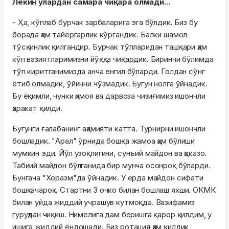
Лекин улардан самара чиқара олмади...
- Ҳа, кўплаб бурчак зарбаларига эга бўлдик. Биз бу
борада ҳам тайёргарлик кўргандик. Балки шамол
тўсқинлик қилгандир. Бурчак тўпларидан ташқари ҳам
кўп вазиятларимизни йўққа чиқардик. Биринчи бўлимда
тўп киритганимизда анча енгил бўларди. Голдан сўнг
ётиб олмадик, ўйинни чўзмадик. Бугун нолга ўйнадик.
Бу ёқимли, чунки ҳимоя ва дарвоза чизиғимиз ишончли
ҳаракат қилди.
Бугунги ғалабанинг аҳамияти катта. Турнирни ишончли
бошладик. "Арал" ўрнида бошқа жамоа ҳам бўлиши
мумкин эди. Йўл узоқлигини, сунъий майдон ва ҳоказо.
Табиий майдон бўлганида бир мунча осонроқ бўларди.
Бунгача "Хоразм"да ўйнадик. У ерда майдон сифати
бошқачароқ. Стартни 3 очко билан бошлаш яхши. ОКМК
билан уйда жиддий учрашув кутмоқда. Вазифамиз
гуруҳдан чиқиш. Нимелига дам беришга қарор қилдим, у
ишига жиддий ёндошади. Биз ротация ҳам қилдик,