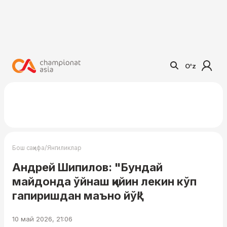
O'z
/
Бош саҳифа
Янгиликлар
Андрей Шипилов: "Бундай
майдонда ўйнаш қийин лекин кўп
гапиришдан маъно йўқ"
10 май 2026, 21:06