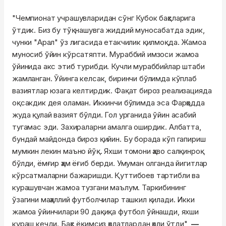
"Чемпионат учрашувларидан сўнг Кубок баҳсларига
ўтдик. Биз бу тўқнашувга жиддий муносабатда эдик,
чунки "Арал" ўз лигасида етакчилик қилмоқда. Жамоа
муносиб ўйин кўрсатяпти. Мураббий имзоси жамоа
ўйинида акс этиб турибди. Кучли мураббийлар штаби
жамланган. Ўйинга келсак, биринчи бўлимда кўплаб
вазиятлар юзага келтирдик. Фақат бироз реализацияда
оқсакдик дея оламан. Иккинчи бўлимда эса Фарҳодда
жуда қулай вазият бўлди. Гол урганида ўйин асабий
тугамас эди. Захираларни амалга оширдик. Албатта,
бундай майдонда бироз қийин. Бу борада кўп гапириш
мумкин лекин маъно йўқ. Яхши томони ҳаво салқинроқ
бўлди, ёмғир ҳам ёғиб берди. Умуман олганда йигитлар
кўрсатмаларни бажаришди. Қуттибоев тартибли ва
курашувчан жамоа тузгани маълум. Таркибининг
ўзагини маҳаллий футболчилар ташкил қилади. Икки
жамоа ўйинчилари 90 дақиқа футбол ўйнашди, яхши
кураш кечди. Баҳс ёқимсиз ҳолатлардан ҳоли ўтди",
—