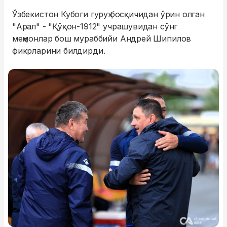
Ўзбекистон Кубоги гуруҳ босқичидан ўрин олган
"Арал" - "Қўқон-1912" учрашувидан сўнг
меҳмонлар бош мураббийи Андрей Шипилов
фикрларини билдирди.