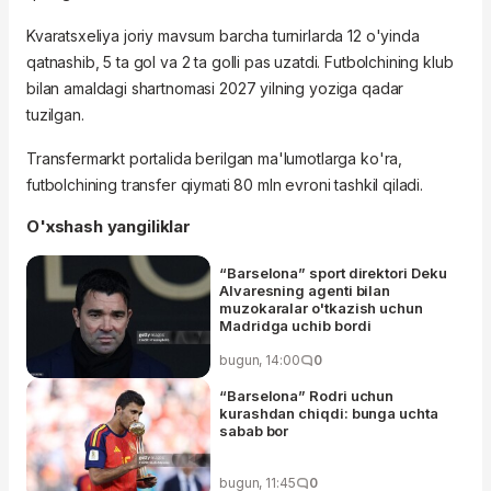
Kvaratsxeliya joriy mavsum barcha turnirlarda 12 o'yinda
qatnashib, 5 ta gol va 2 ta golli pas uzatdi. Futbolchining klub
bilan amaldagi shartnomasi 2027 yilning yoziga qadar
tuzilgan.
Transfermarkt portalida berilgan ma'lumotlarga ko'ra,
futbolchining transfer qiymati 80 mln evroni tashkil qiladi.
O'xshash yangiliklar
“Barselona” sport direktori Deku
Alvaresning agenti bilan
muzokaralar o'tkazish uchun
Madridga uchib bordi
bugun, 14:00
0
“Barselona” Rodri uchun
kurashdan chiqdi: bunga uchta
sabab bor
bugun, 11:45
0