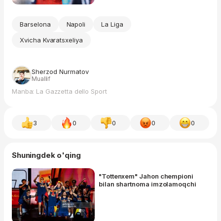
Barselona
Napoli
La Liga
Xvicha Kvaratsxeliya
Sherzod Nurmatov
Muallif
Manba: La Gazzetta dello Sport
3
0
0
0
0
Shuningdek o'qing
"Tottenxem" Jahon chempioni
bilan shartnoma imzolamoqchi