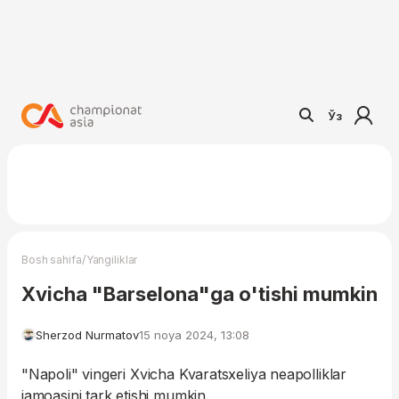
Ўз
/
Bosh sahifa
Yangiliklar
Xvicha "Barselona"ga o'tishi mumkin
Sherzod Nurmatov
15 noya 2024, 13:08
"Napoli" vingeri Xvicha Kvaratsxeliya neapolliklar
jamoasini tark etishi mumkin.