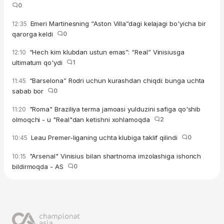
0
Emeri Martinesning “Aston Villa”dagi kelajagi bo'yicha bir
12:35
qarorga keldi
0
“Hech kim klubdan ustun emas”: “Real” Vinisiusga
12:10
ultimatum qo'ydi
1
“Barselona” Rodri uchun kurashdan chiqdi: bunga uchta
11:45
sabab bor
0
"Roma" Braziliya terma jamoasi yulduzini safiga qo'shib
11:20
olmoqchi - u "Real"dan ketishni xohlamoqda
2
Leau Premer-liganing uchta klubiga taklif qilindi
0
10:45
"Arsenal" Vinisius bilan shartnoma imzolashiga ishonch
10:15
bildirmoqda - AS
0