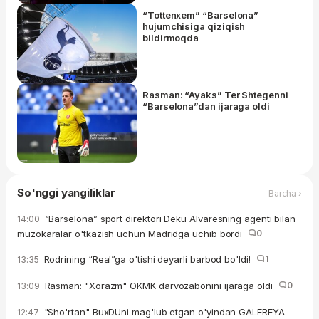
“Tottenxem” “Barselona”
hujumchisiga qiziqish
bildirmoqda
Rasman: “Ayaks” Ter Shtegenni
“Barselona”dan ijaraga oldi
So'nggi yangiliklar
Barcha ›
“Barselona” sport direktori Deku Alvaresning agenti bilan
14:00
muzokaralar o'tkazish uchun Madridga uchib bordi
0
Rodrining “Real”ga o'tishi deyarli barbod bo'ldi!
1
13:35
Rasman: "Xorazm" OKMK darvozabonini ijaraga oldi
0
13:09
"Sho'rtan" BuxDUni mag'lub etgan o'yindan GALEREYA
12:47