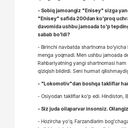
- Sobiq jamoangiz "
Enisey
" sizga yan
"
Enisey
" safida 200dan ko'proq uchr
davomida ushbu jamoada to'p
tepdin
sabab bo'ldi?
- Birinchi navbatda shartnoma bo'yich
menga yoqmadi. Men ushbu jamoada deya
Rahbariyatning yangi shartnomasi ham 
qiziqish bildirdi. Seni hurmat qilishmay
- "Lokomotiv"dan boshqa takliflar ha
- Osiyodan takliflar ko'p edi. Hindiston,
- Siz juda oilaparvar insonsiz. Oilang
- Hozircha yo'q. Farzandlarim bog'chaga