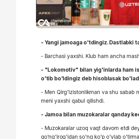
- Yangi jamoaga
o'tdingiz
. Dastlabki 
- Barchasi yaxshi. Klub ham ancha mashh
- "Lokomotiv" bilan yig'inlarda ham i
o'tib
bo'ldingiz
deb hisoblasak bo'lad
- Men Qirg'izistonlikman va shu sabab m
meni yaxshi qabul qilishdi.
- Jamoa bilan muzokaralar qanday ke
- Muzokaralar uzoq vaqt davom etdi de
qo'ng'irog'idan so'ng ko'p o'ylab o'tirma