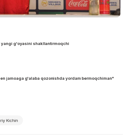
 yangi g'oyasini shakllantirmoqchi
Men jamoaga g'alaba qozonishda yordam bermoqchiman"
riy Kichin