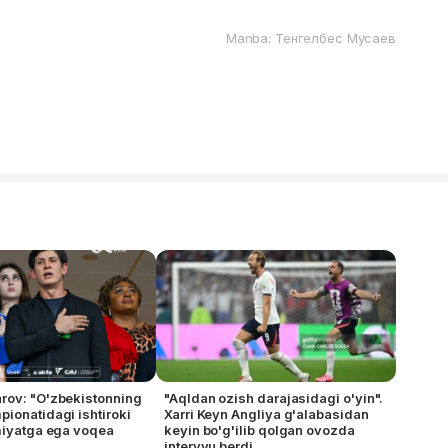
Manba: Тенгелбес Мусаев
rov: "O'zbekistonning
"Aqldan ozish darajasidagi o'yin".
ionatidagi ishtiroki
Xarri Keyn Angliya g'alabasidan
miyatga ega voqea
keyin bo'g'ilib qolgan ovozda
intervyu berdi