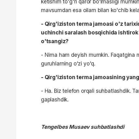
ketishim to'g'ri qaror bo'lmasligi mumki
mavsumdan esa oilam bilan ko'chib kel
- Qirg'iziston terma jamoasi o'z tari
uchinchi saralash bosqichida ishtirok
o'tsangiz?
- Nima ham deyish mumkin. Faqatgina m
guruhlarning o'zi yo'q.
- Qirg'iziston terma jamoasining yang
- Ha. Biz telefon orqali suhbatlashdik. Ta
gaplashdik.
Tengelbes Musaev suhbatlashdi