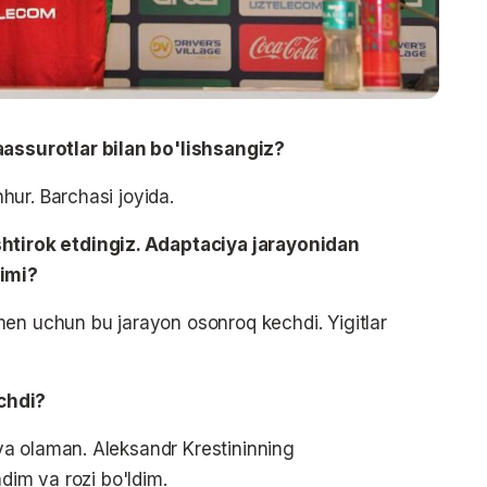
taassurotlar bilan bo'lishsangiz?
ur. Barchasi joyida.
shtirok
etdingiz
. Adaptaciya jarayonidan
imi?
en uchun bu jarayon osonroq kechdi. Yigitlar
chdi?
ya olaman. Aleksandr
Krestininning
dim va rozi bo'ldim.