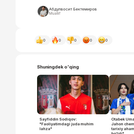
Абдулвосит Бектемиров
Muallif
0
0
0
0
0
Shuningdek o'qing
Sayfiddin Sodiqov:
Otabek Uma
"Faoliyatimdagi juda muhim
Jahon chemp
lahza"
tarixiy aha
bo'ldi"