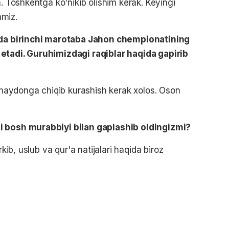
n. Toshkentga ko'nikib olishim kerak. Keyingi
amiz.
xida birinchi marotaba Jahon chempionatining
 etadi. Guruhimizdagi raqiblar haqida gapirib
aydonga chiqib kurashish kerak xolos. Oson
i bosh murabbiyi bilan gaplashib oldingizmi?
rkib, uslub va qur'a natijalari haqida biroz