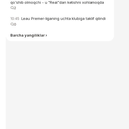
qo'shib olmoqchi - u "Real"dan ketishni xohlamoqda
2
Leau Premer-liganing uchta klubiga taklif qilindi
10:45
0
Barcha yangiliklar ›