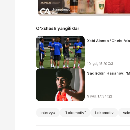
O'xshash yangiliklar
Xabi Alonso "Chelsi"da
10 iyul, 15:20
3
Sadriddin Hasanov: "
9 iyul, 17:34
2
intervyu
"Lokomotiv"
Lokomotiv
Vale