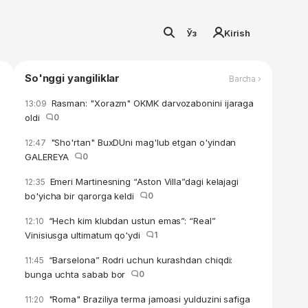
Ўз
Kirish
So'nggi yangiliklar
Barcha ›
Rasman: "Xorazm" OKMK darvozabonini ijaraga
13:09
oldi
0
"Sho'rtan" BuxDUni mag'lub etgan o'yindan
12:47
GALEREYA
0
Emeri Martinesning “Aston Villa”dagi kelajagi
12:35
bo'yicha bir qarorga keldi
0
“Hech kim klubdan ustun emas”: “Real”
12:10
Vinisiusga ultimatum qo'ydi
1
“Barselona” Rodri uchun kurashdan chiqdi:
11:45
bunga uchta sabab bor
0
"Roma" Braziliya terma jamoasi yulduzini safiga
11:20