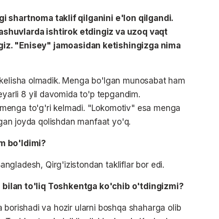
gi shartnoma taklif qilganini e'lon qilgandi.
ashuvlarda ishtirok
etdingiz
va uzoq vaqt
giz
. "
Enisey
" jamoasidan ketishingizga nima
a kelisha olmadik. Menga bo'lgan munosabat ham
rli 8 yil davomida to'p tepgandim.
menga to'g'ri kelmadi. "Lokomotiv" esa menga
digan joyda qolishdan manfaat yo'q.
m bo'ldimi?
Bangladesh
, Qirg'izistondan takliflar bor edi.
iz bilan to'liq Toshkentga ko'chib o'tdingizmi?
 borishadi va hozir ularni boshqa shaharga olib