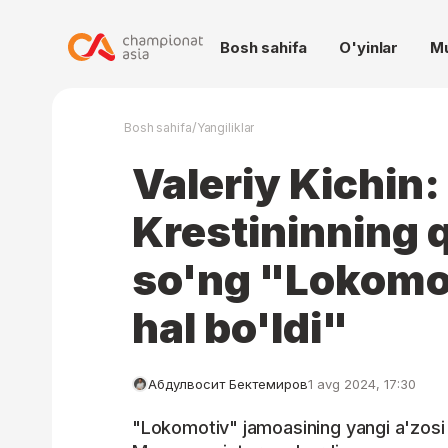
Bosh sahifa
O'yinlar
M
/
Bosh sahifa
Yangiliklar
Valeriy Kichin
Krestininning 
so'ng "Lokomo
hal bo'ldi"
Абдулвосит Бектемиров
1 avg 2024, 17:30
"Lokomotiv" jamoasining yangi a'zosi 