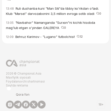
Ruli dushanba kuni "Man Siti"da tibbiy ko'rikdan o'tadi.
13:48
Klub "Marsel” darvozabonini 3,5 million evroga sotib oladi
0
"Navbahor" Namanganda "Surxon"ni kichik hisobda
13:05
mag'lub etgan o'yindan GALEREYA
0
Behruz Karimov - "Lugano" futbolchisi!
12
12:09
2026 © Championat.Asia
Maxfiylik siyosati
Foydalanuvchi shartnomasi
Saytda reklama
Qora fon
18+