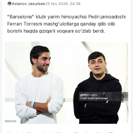
Aslanov Jasurbek
25 fev 2026, 04:38
"Barselona" klubi yarim himoyachisi Pedri jamoadoshi
Ferran Torresni mashg'ulotlarga qanday qilib olib
borishi haqida qiziqarli voqeani so'zlab berdi.