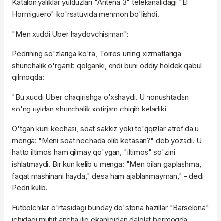
Kataloniyaliklar yulduzlari "Antena 3" telekanalidagi "El
Hormiguero" ko'rsatuvida mehmon bo'lishdi.
"Men xuddi Uber haydovchisiman":
Pedrining so'zlariga ko'ra, Torres uning xizmatlariga
shunchalik o'rganib qolganki, endi buni oddiy holdek qabul
qilmoqda:
"Bu xuddi Uber chaqirishga o'xshaydi. U nonushtadan
so'ng uyidan shunchalik xotirjam chiqib keladiki...
O'tgan kuni kechasi, soat sakkiz yoki to'qqizlar atrofida u
menga: "Meni soat nechada olib ketasan?" deb yozadi. U
hatto iltimos ham qilmay qo'ygan, "iltimos" so'zini
ishlatmaydi. Bir kun kelib u menga: "Men bilan gaplashma,
faqat mashinani hayda," desa ham ajablanmayman," - dedi
Pedri kulib.
Futbolchilar o'rtasidagi bunday do'stona hazillar "Barselona"
ichidagi muhit ancha iliq ekanligidan dalolat bermoqda.