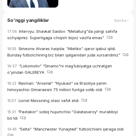
So'nggi yangiliklar
Barcha ›
Intervyu. Shavkat Saidov: "Metallurg"da yangi sahifa
17:06
ochyapmiz. Superligaga chiqish ilojsiz vazifa emas"
0
Simeone Alvares haqida: "Atletiko" qaror qabul qildi.
16:55
Bunday futbolchining biz bilan qolganidan juda xursandmiz"
0
"Lokomotiv" "Dinamo"ni mag'lubiyatga uchratgan
16:37
o'yindan GALEREYA
0
Rasman: “Arsenal" "Nyukasl" va Braziliya yarim
16:22
himoyachisi Gimaraesni 75 million funtga sotib oldi
0
Lionel Messining otasi vafot etdi
3
15:57
“Paxtakor” sobiq hujumchisi “Galatasaroy” murabbiyi
15:31
bo'ldi
3
"Selta" “Manchester Yunayted” futbolchisini ijaraga oldi
14:45
0