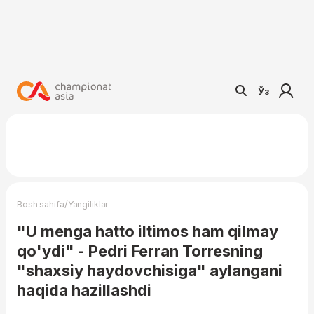
Ўз
/
Bosh sahifa
Yangiliklar
"U menga hatto iltimos ham qilmay
qo'ydi" - Pedri Ferran Torresning
"shaxsiy haydovchisiga" aylangani
haqida hazillashdi