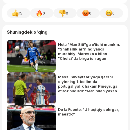
15
0
0
0
0
Shuningdek o'qing
Netu "Man Siti"ga o'tishi mumkin.
"Shaharliklar"ning yangi
murabbiyi Mareska u bilan
"Chelsi"da birga ishlagan
Messi Shveytsariyaga qarshi
o'yinning 1-bo'limida
portugaliyalik hakam Pineyruga
etiroz bildirdi: "Men bilan yaxshi
gaplashing. Hurmatsizlik
qilmang”
De la Fuente: "U haqiqiy sehrgar,
maestro"