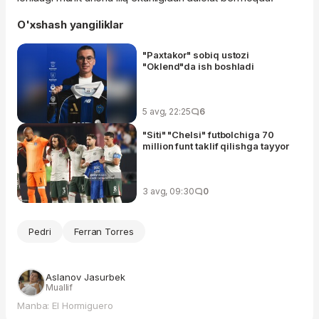
O'xshash yangiliklar
"Paxtakor" sobiq ustozi
"Oklend"da ish boshladi
5 avg, 22:25
6
"Siti" "Chelsi" futbolchiga 70
million funt taklif qilishga tayyor
3 avg, 09:30
0
Pedri
Ferran Torres
Aslanov Jasurbek
Muallif
Manba: El Hormiguero