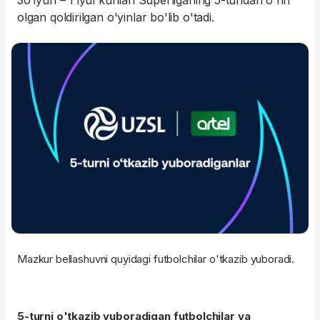
30 iyun – 1 iyul kunlari Superliganing 5-turidan o'rin
olgan qoldirilgan o'yinlar bo'lib o'tadi.
Mazkur bellashuvni quyidagi futbolchilar o'tkazib yuboradi.
5-turni o'tkazib yuboradigan futbolchilar va