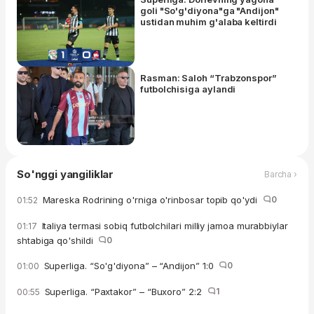
goli "So'g'diyona"ga "Andijon"
ustidan muhim g'alaba keltirdi
Rasman: Saloh “Trabzonspor”
futbolchisiga aylandi
So'nggi yangiliklar
Barcha ›
Mareska Rodrining o'rniga o'rinbosar topib qo'ydi
0
01:52
Italiya termasi sobiq futbolchilari milliy jamoa murabbiylar
01:17
shtabiga qo'shildi
0
Superliga. “So'g'diyona” – “Andijon” 1:0
0
01:00
Superliga. “Paxtakor” – “Buxoro” 2:2
1
00:55