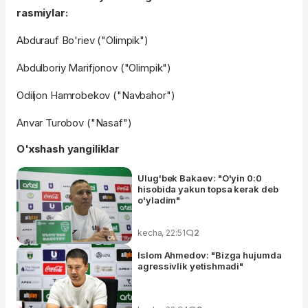
rasmiylar:
Abdurauf Bo'riev ("Olimpik")
Abdulboriy Marifjonov ("Olimpik")
Odiljon Hamrobekov ("Navbahor")
Anvar Turobov ("Nasaf")
O'xshash yangiliklar
Ulug'bek Bakaev: "O'yin 0:0
hisobida yakun topsa kerak deb
o'yladim"
kecha, 22:51
2
Islom Ahmedov: "Bizga hujumda
agressivlik yetishmadi"