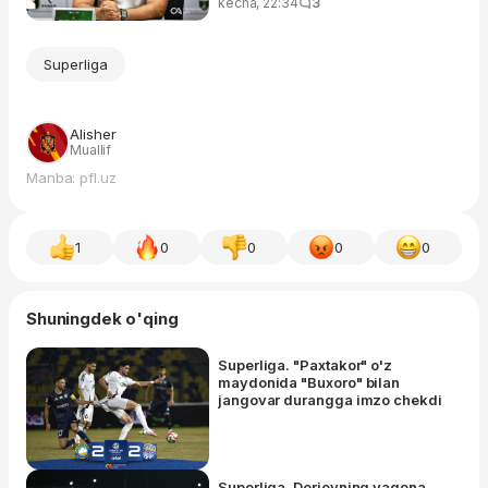
kecha, 22:34
3
Superliga
Alisher
Muallif
Manba: pfl.uz
1
0
0
0
0
Shuningdek o'qing
Superliga. "Paxtakor" o'z
maydonida "Buxoro" bilan
jangovar durangga imzo chekdi
Superliga. Dorievning yagona