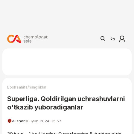
Ўз
/
Bosh sahifa
Yangiliklar
Superliga. Qoldirilgan uchrashuvlarni
o'tkazib yuboradiganlar
Alisher
30 iyun 2024, 15:57