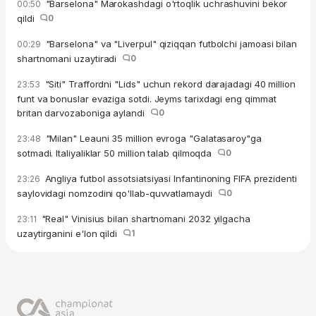
"Barselona" Marokashdagi o'rtoqlik uchrashuvini bekor
00:50
qildi
0
"Barselona" va "Liverpul" qiziqqan futbolchi jamoasi bilan
00:29
shartnomani uzaytiradi
0
"Siti" Traffordni "Lids" uchun rekord darajadagi 40 million
23:53
funt va bonuslar evaziga sotdi. Jeyms tarixdagi eng qimmat
britan darvozaboniga aylandi
0
"Milan" Leauni 35 million evroga "Galatasaroy"ga
23:48
sotmadi. Italiyaliklar 50 million talab qilmoqda
0
Angliya futbol assotsiatsiyasi Infantinoning FIFA prezidenti
23:26
saylovidagi nomzodini qo'llab-quvvatlamaydi
0
"Real" Vinisius bilan shartnomani 2032 yilgacha
23:11
uzaytirganini e'lon qildi
1