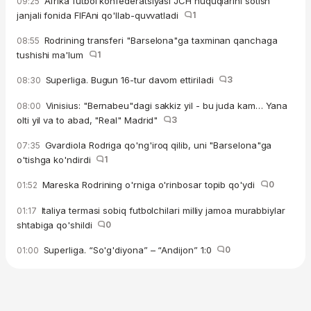
Afrika futbol konfederatsiyasi JCH huquqlarini sotish
09:25
janjali fonida FIFAni qo'llab-quvvatladi
1
Rodrining transferi "Barselona"ga taxminan qanchaga
08:55
tushishi ma'lum
1
Superliga. Bugun 16-tur davom ettiriladi
3
08:30
Vinisius: "Bernabeu"dagi sakkiz yil - bu juda kam… Yana
08:00
olti yil va to abad, "Real" Madrid"
3
Gvardiola Rodriga qo'ng'iroq qilib, uni "Barselona"ga
07:35
o'tishga ko'ndirdi
1
Mareska Rodrining o'rniga o'rinbosar topib qo'ydi
0
01:52
Italiya termasi sobiq futbolchilari milliy jamoa murabbiylar
01:17
shtabiga qo'shildi
0
Superliga. “So'g'diyona” – “Andijon” 1:0
0
01:00