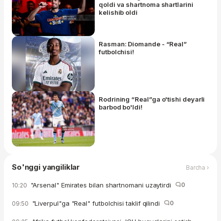
qoldi va shartnoma shartlarini
kelishib oldi
Rasman: Diomande - “Real”
futbolchisi!
Rodrining “Real”ga o'tishi deyarli
barbod bo'ldi!
So'nggi yangiliklar
Barcha ›
"Arsenal" Emirates bilan shartnomani uzaytirdi
0
10:20
"Liverpul"ga "Real" futbolchisi taklif qilindi
0
09:50