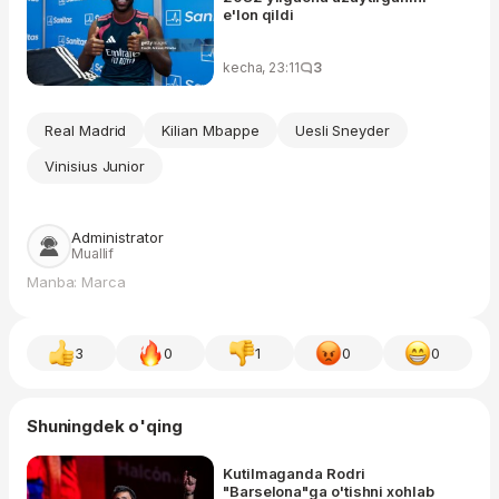
e'lon qildi
kecha, 23:11
3
Real Madrid
Kilian Mbappe
Uesli Sneyder
Vinisius Junior
Administrator
Muallif
Manba: Marca
3
0
1
0
0
Shuningdek o'qing
Kutilmaganda Rodri
"Barselona"ga o'tishni xohlab