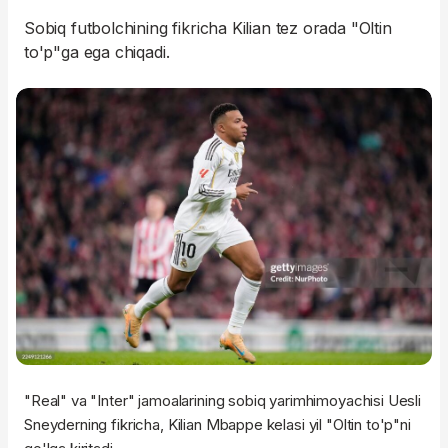
Sobiq futbolchining fikricha Kilian tez orada "Oltin
to'p"ga ega chiqadi.
"Real" va "Inter" jamoalarining sobiq yarimhimoyachisi Uesli
Sneyderning fikricha, Kilian Mbappe kelasi yil "Oltin to'p"ni