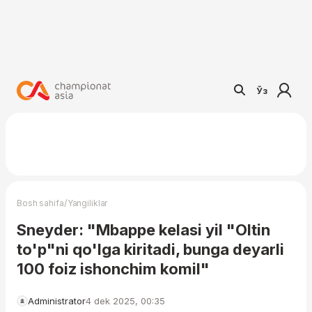
Ўз
/
Bosh sahifa
Yangiliklar
Sneyder: "Mbappe kelasi yil "Oltin
to'p"ni qo'lga kiritadi, bunga deyarli
100 foiz ishonchim komil"
Administrator
4 dek 2025, 00:35