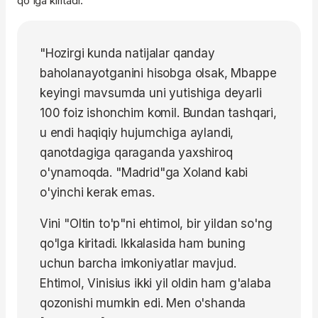
qo'lga kiritadi.
"Hozirgi kunda natijalar qanday
baholanayotganini hisobga olsak, Mbappe
keyingi mavsumda uni yutishiga deyarli
100 foiz ishonchim komil. Bundan tashqari,
u endi haqiqiy hujumchiga aylandi,
qanotdagiga qaraganda yaxshiroq
o'ynamoqda. "Madrid"ga Xoland kabi
o'yinchi kerak emas.
Vini "Oltin to'p"ni ehtimol, bir yildan so'ng
qo'lga kiritadi. Ikkalasida ham buning
uchun barcha imkoniyatlar mavjud.
Ehtimol, Vinisius ikki yil oldin ham g'alaba
qozonishi mumkin edi. Men o'shanda