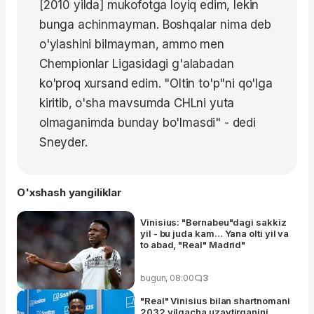
[2010 yilda] mukofotga loyiq edim, lekin
bunga achinmayman. Boshqalar nima deb
o'ylashini bilmayman, ammo men
Chempionlar Ligasidagi g'alabadan
ko'proq xursand edim. "Oltin to'p"ni qo'lga
kiritib, o'sha mavsumda CHLni yuta
olmaganimda bunday bo'lmasdi" - dedi
Sneyder.
O'xshash yangiliklar
Vinisius: "Bernabeu"dagi sakkiz
yil - bu juda kam… Yana olti yil va
to abad, "Real" Madrid"
bugun, 08:00
3
"Real" Vinisius bilan shartnomani
2032 yilgacha uzaytirganini