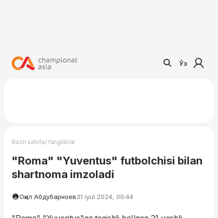
Ўз
/
Bosh sahifa
Yangiliklar
"Roma" "Yuventus" futbolchisi bilan
shartnoma imzoladi
Оқил Абдубарноев
31 iyul 2024, 00:44