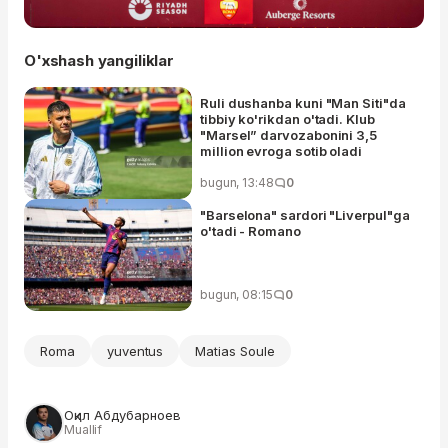
O'xshash yangiliklar
Ruli dushanba kuni "Man Siti"da
tibbiy ko'rikdan o'tadi. Klub
"Marsel” darvozabonini 3,5
million evroga sotib oladi
bugun, 13:48
0
"Barselona" sardori "Liverpul"ga
o'tadi - Romano
bugun, 08:15
0
Roma
yuventus
Matias Soule
Оқил Абдубарноев
Muallif