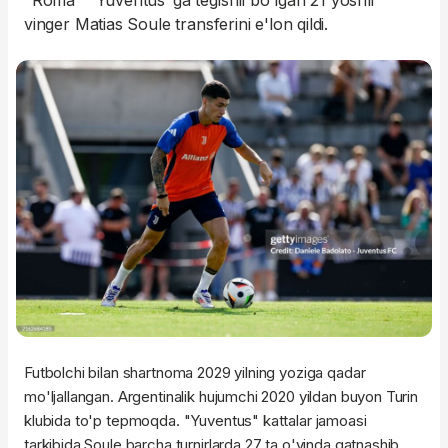
"Roma" "Yuventus"ga tegishli bo'lgan 21 yoshli
vinger Matias Soule transferini e'lon qildi.
Futbolchi bilan shartnoma 2029 yilning yoziga qadar
mo'ljallangan. Argentinalik hujumchi 2020 yildan buyon Turin
klubida to'p tepmoqda. "Yuventus" kattalar jamoasi
tarkibida Soule barcha turnirlarda 27 ta o'yinda qatnashib,