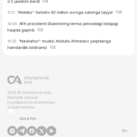
o'z javobini berdi
0
"Atletiko" Serlotni 40 million evroga sotishga tayyor
0
11:21
AFA prezidenti Skalonining terma jamoadagi kelajagi
10:40
haqida gapirdi
2
"Navbahor" muxlisi Abdullo Ahmedov yaqinlariga
10:25
hamdardlik bildiramiz
2
2026 © Championat.Asia
Maxfiylik siyosati
Foydalanuvchi shartnomasi
Saytda reklama
Qora fon
18+