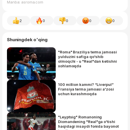
Manba: asroma.com
2
0
0
0
0
Shuningdek o'qing
"Roma" Braziliya terma jamoasi
yulduzini safiga qo'shib
olmoqchi - u "Real"dan ketishni
xohlamoqda
100 million kammi? “Liverpul”
Fransiya terma jamoasi a'zosi
uchun kurashmoqda
"Leyptsig" Romanoning
Diomandening "Real"ga o'tishi
haqidagi insaydi fonida bayonot