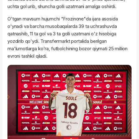
uchta gol urib, shuncha golli uzatmani amalga oshirdi.
O'tgan mavsum hujumchi "Frozinone"da ijara asosida
o'ynadi va barcha musobaqalarda 39 ta uchrashuvda
qatnashib, 11 ta gol va 3 ta golli uzatmani o'z hisobiga
yozdirib qo'ydi. Transfermarkt portalida berilgan
ma'lumotlarga ko'ra, futbolchining bozor qiymati 25 million
evroni tashkil qiladi.