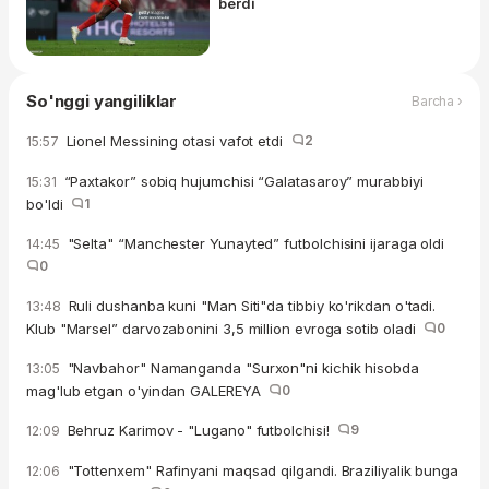
berdi
So'nggi yangiliklar
Barcha ›
Lionel Messining otasi vafot etdi
2
15:57
“Paxtakor” sobiq hujumchisi “Galatasaroy” murabbiyi
15:31
bo'ldi
1
"Selta" “Manchester Yunayted” futbolchisini ijaraga oldi
14:45
0
Ruli dushanba kuni "Man Siti"da tibbiy ko'rikdan o'tadi.
13:48
Klub "Marsel” darvozabonini 3,5 million evroga sotib oladi
0
"Navbahor" Namanganda "Surxon"ni kichik hisobda
13:05
mag'lub etgan o'yindan GALEREYA
0
Behruz Karimov - "Lugano" futbolchisi!
9
12:09
"Tottenxem" Rafinyani maqsad qilgandi. Braziliyalik bunga
12:06