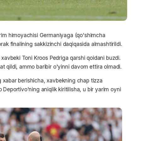
yarim himoyachisi Germaniyaga (qo'shimcha
ak finalining sakkizinchi daqiqasida almashtirildi.
 xavbeki Toni Kroos Pedriga qarshi qoidani buzdi.
 qildi, ammo baribir o'yinni davom ettira olmadi.
ing xabar berishicha, xavbekning chap tizza
eportivo'ning aniqlik kiritilisha, u bir yarim oyni