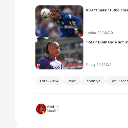
PSJ "Chelsi" futbolchis
kecha, 20:30
0
"Real" Diomande uchun 
5 avg, 22:48
2
Evro-2024
Pedri
Ispaniya
Toni Kroo
Alisher
Muallif