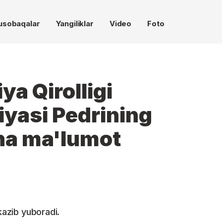
usobaqalar
Yangiliklar
Video
Foto
a Qirolligi
iyasi Pedrining
cha ma'lumot
kazib yuboradi.