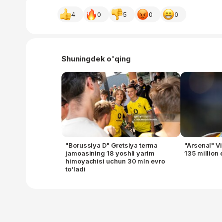
4
0
5
0
0
Shuningdek o'qing
"Borussiya D" Gretsiya terma
"Arsenal" V
jamoasining 18 yoshli yarim
135 million e
himoyachisi uchun 30 mln evro
to'ladi