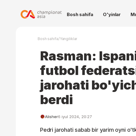
Bosh sahifa
O'yinlar
M
/
Bosh sahifa
Yangiliklar
Rasman: Ispaniy
futbol federats
jarohati bo'yi
berdi
Alisher
6 iyul 2024, 20:27
Pedri jarohati sabab bir yarim oyni o't