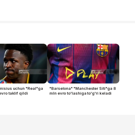
inisius uchun "Real"ga
"Barselona" "Manchester Siti"ga 8
vro taklif qildi
mln evro to'lashiga to'g'ri keladi