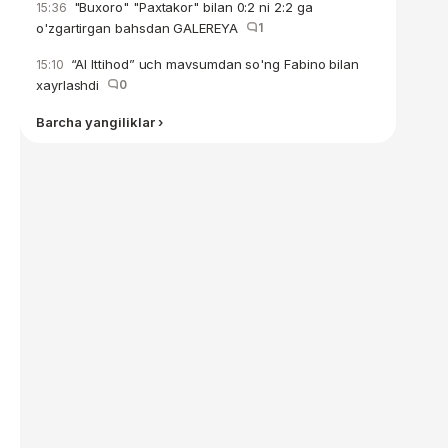
"Buxoro" "Paxtakor" bilan 0:2 ni 2:2 ga
15:36
o'zgartirgan bahsdan GALEREYA
1
“Al Ittihod” uch mavsumdan so'ng Fabino bilan
15:10
xayrlashdi
0
Barcha yangiliklar ›