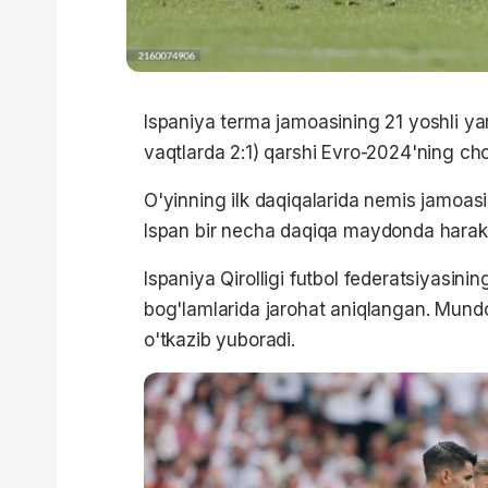
Ispaniya terma jamoasining 21 yoshli 
vaqtlarda 2:1) qarshi Evro-2024'ning chor
O'yinning ilk daqiqalarida nemis jamoasi
Ispan bir necha daqiqa maydonda harakat
Ispaniya Qirolligi futbol federatsiyasin
bog'lamlarida jarohat aniqlangan. Mundo D
o'tkazib yuboradi.