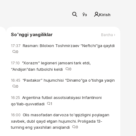
Ўз
Kirish
So'nggi yangiliklar
Barcha ›
Rasman: Bilolxon Toshmirzaev “Neftchi”ga qaytdi
17:37
0
"Xorazm" legioneri jamoani tark etdi,
17:10
“Andijon”dan futbolchi keldi
0
“Paxtakor” hujumchisi “Dinamo”ga o'tishga yaqin
16:45
0
Argentina futbol assotsiatsiyasi Infantinoni
16:25
qo'llab-quvvatladi
1
Olis masofadan darvoza to'qqizligini poylagan
16:00
xavbek, dubl qayd etgan hujumchi. Proligada 13-
turning eng yaxshilari aniqlandi
0