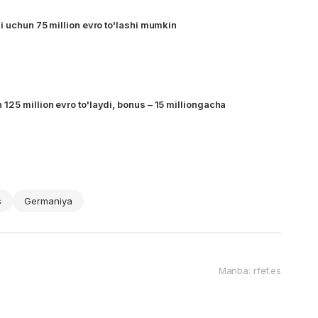
i uchun 75 million evro to'lashi mumkin
125 million evro to'laydi, bonus – 15 milliongacha
s
Germaniya
Manba: rfef.es