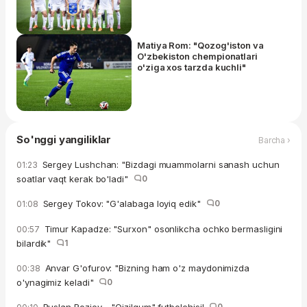
Matiya Rom: "Qozog'iston va
O'zbekiston chempionatlari
o'ziga xos tarzda kuchli"
So'nggi yangiliklar
Barcha ›
Sergey Lushchan: "Bizdagi muammolarni sanash uchun
01:23
soatlar vaqt kerak bo'ladi"
0
Sergey Tokov: "G'alabaga loyiq edik"
0
01:08
Timur Kapadze: "Surxon" osonlikcha ochko bermasligini
00:57
bilardik"
1
Anvar G'ofurov: "Bizning ham o'z maydonimizda
00:38
o'ynagimiz keladi"
0
0