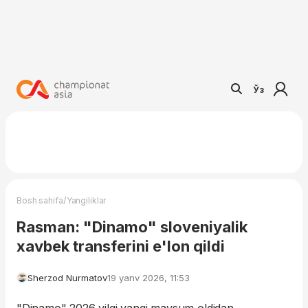
Ўз
/
Bosh sahifa
Yangiliklar
Rasman: "Dinamo" sloveniyalik
xavbek transferini e'lon qildi
Sherzod Nurmatov
19 yanv 2026, 11:53