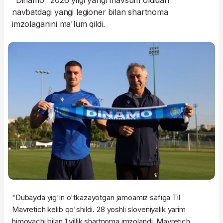
"Dinamo" 2026 yilgi yangi mavsum oldidan
navbatdagi yangi legioner bilan shartnoma
imzolaganini ma'lum qildi.
"Dubayda yig'in o'tkazayotgan jamoamiz safiga Til
Mavretich kelib qo'shildi. 28 yoshli sloveniyalik yarim
himoyachi bilan 1 yillik shartnoma imzolandi. Mavretich