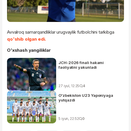
Avvalroq samarqandliklar urugvaylik futbolchini tarkibga
qo'shib olgan edi.
O'xshash yangiliklar
JCH-2026 finali hakami
faoliyatini yakunladi
27 iyul, 12:25
4
O'zbekiston U23 Yaponiyaga
yutqazdi
5 iyun, 22:52
0