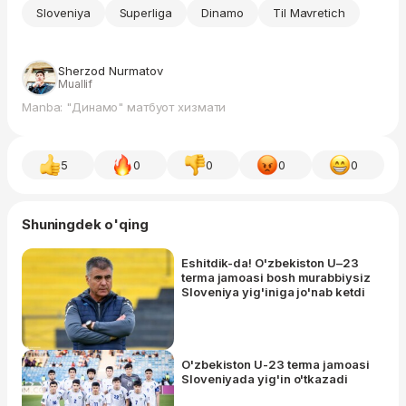
Sloveniya
Superliga
Dinamo
Til Mavretich
Sherzod Nurmatov
Muallif
Manba: "Динамо" матбуот хизмати
5
0
0
0
0
Shuningdek o'qing
Eshitdik-da! O'zbekiston U–23
terma jamoasi bosh murabbiysiz
Sloveniya yig'iniga jo'nab ketdi
O'zbekiston U-23 terma jamoasi
Sloveniyada yig'in o'tkazadi