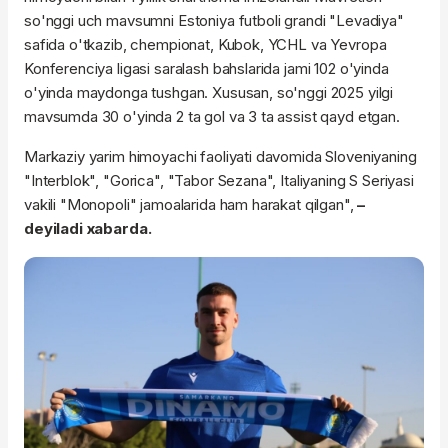
so'nggi uch mavsumni Estoniya futboli grandi "Levadiya"
safida o'tkazib, chempionat, Kubok, YCHL va Yevropa
Konferenciya ligasi saralash bahslarida jami 102 o'yinda
o'yinda maydonga tushgan. Xususan, so'nggi 2025 yilgi
mavsumda 30 o'yinda 2 ta gol va 3 ta assist qayd etgan.
Markaziy yarim himoyachi faoliyati davomida Sloveniyaning
"Interblok", "Gorica", "Tabor Sezana", Italiyaning S Seriyasi
vakili "Monopoli" jamoalarida ham harakat qilgan",
–
deyiladi xabarda.