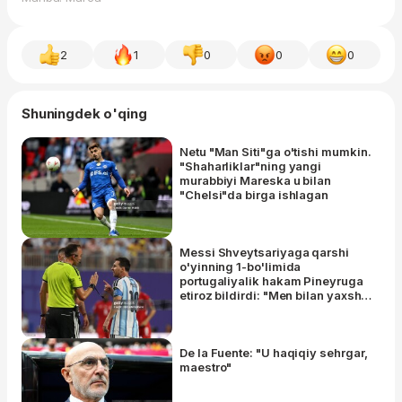
2
1
0
0
0
Shuningdek o'qing
Netu "Man Siti"ga o'tishi mumkin.
"Shaharliklar"ning yangi
murabbiyi Mareska u bilan
"Chelsi"da birga ishlagan
Messi Shveytsariyaga qarshi
o'yinning 1-bo'limida
portugaliyalik hakam Pineyruga
etiroz bildirdi: "Men bilan yaxshi
gaplashing. Hurmatsizlik
qilmang”
De la Fuente: "U haqiqiy sehrgar,
maestro"