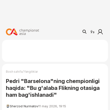
Ўз
/
Bosh sahifa
Yangiliklar
Pedri "Barselona"ning chempionligi
haqida: "Bu g'alaba Flikning otasiga
ham bag'ishlanadi"
Sherzod Nurmatov
11 may 2026, 19:15