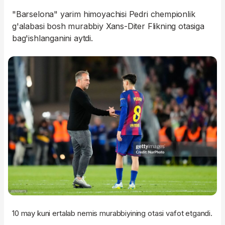
"Barselona" yarim himoyachisi Pedri chempionlik
g'alabasi bosh murabbiy Xans-Diter Flikning otasiga
bag'ishlanganini aytdi.
10 may kuni ertalab nemis murabbiyining otasi vafot etgandi.