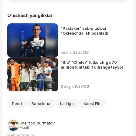
O'xshash yangiliklar
"Paxtakor" sobiq ustozi
"Oklend"da ish boshladi
kecha, 22:25
6
"Siti" "Chelsi" futbolchiga 70
million funt taklif qilishga tayyor
3 avg, 09:30
0
Pedri
Barselona
La Liga
Xansi Flik
Sherzod Nurmatov
Muallif
Manba: Marca