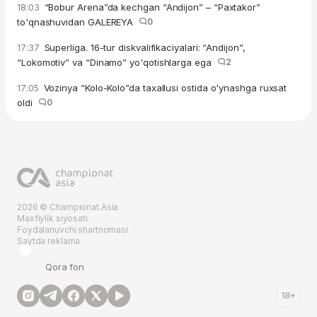
“Bobur Arena”da kechgan “Andijon” – “Paxtakor”
18:03
to'qnashuvidan GALEREYA
0
Superliga. 16-tur diskvalifikaciyalari: “Andijon”,
17:37
“Lokomotiv” va “Dinamo” yo'qotishlarga ega
2
Vozinya “Kolo-Kolo”da taxallusi ostida o'ynashga ruxsat
17:05
oldi
0
2026 © Championat.Asia
Maxfiylik siyosati
Foydalanuvchi shartnomasi
Saytda reklama
Qora fon
18+