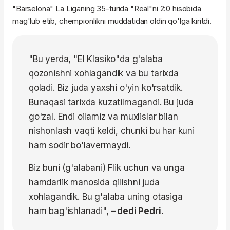
"Barselona" La Liganing 35-turida "Real"ni 2:0 hisobida
mag'lub etib, chempionlikni muddatidan oldin qo'lga kiritdi.
"Bu yerda, "El Klasiko"da g'alaba
qozonishni xohlagandik va bu tarixda
qoladi. Biz juda yaxshi o'yin ko'rsatdik.
Bunaqasi tarixda kuzatilmagandi. Bu juda
go'zal. Endi oilamiz va muxlislar bilan
nishonlash vaqti keldi, chunki bu har kuni
ham sodir bo'lavermaydi.
Biz buni (g'alabani) Flik uchun va unga
hamdarlik manosida qilishni juda
xohlagandik. Bu g'alaba uning otasiga
ham bag'ishlanadi",
– dedi Pedri.