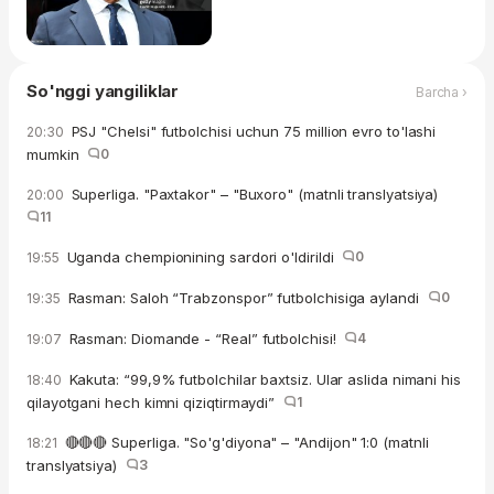
So'nggi yangiliklar
Barcha ›
PSJ "Chelsi" futbolchisi uchun 75 million evro to'lashi
20:30
mumkin
0
Superliga. "Paxtakor" – "Buxoro" (matnli translyatsiya)
20:00
11
Uganda chempionining sardori o'ldirildi
0
19:55
Rasman: Saloh “Trabzonspor” futbolchisiga aylandi
0
19:35
Rasman: Diomande - “Real” futbolchisi!
4
19:07
Kakuta: “99,9% futbolchilar baxtsiz. Ular aslida nimani his
18:40
qilayotgani hech kimni qiziqtirmaydi”
1
🔴🔴🔴 Superliga. "So'g'diyona" – "Andijon" 1:0 (matnli
18:21
translyatsiya)
3