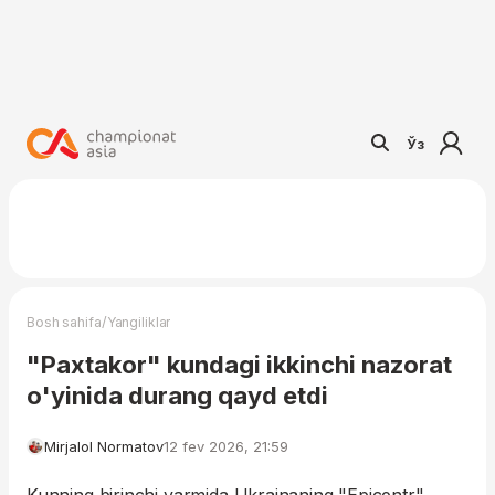
Ўз
/
Bosh sahifa
Yangiliklar
"Paxtakor" kundagi ikkinchi nazorat
o'yinida durang qayd etdi
Mirjalol Normatov
12 fev 2026, 21:59