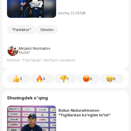
kecha, 22:25
6
"Paxtakor"
Obolon
Mirjalol Normatov
Muallif
Manba: "Пахтакор" матбуот хизмати
3
0
1
0
0
Shuningdek o'qing
Bobur Abdurahmonov:
"Yigitlardan ko'nglim to'ldi”