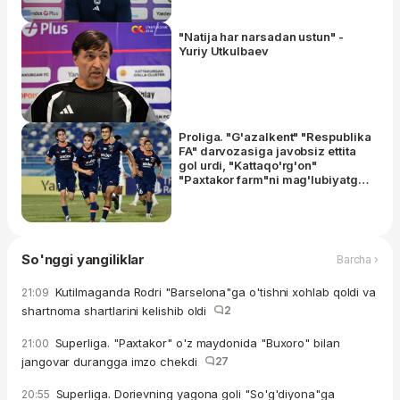
"Natija har narsadan ustun" -
Yuriy Utkulbaev
Proliga. "G'azalkent" "Respublika
FA" darvozasiga javobsiz ettita
gol urdi, "Kattaqo'rg'on"
"Paxtakor farm"ni mag'lubiyatga
uchratdi
So'nggi yangiliklar
Barcha ›
Kutilmaganda Rodri "Barselona"ga o'tishni xohlab qoldi va
21:09
shartnoma shartlarini kelishib oldi
2
Superliga. "Paxtakor" o'z maydonida "Buxoro" bilan
21:00
jangovar durangga imzo chekdi
27
Superliga. Dorievning yagona goli "So'g'diyona"ga
20:55