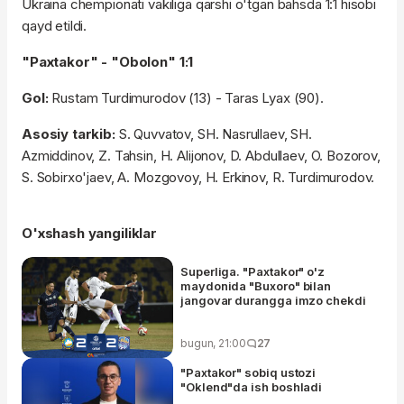
Ukraina chempionati vakiliga qarshi o'tgan bahsda 1:1 hisobi
qayd etildi.
"Paxtakor" - "Obolon" 1:1
Gol:
Rustam Turdimurodov (13) - Taras Lyax (90).
Asosiy tarkib:
S. Quvvatov, SH. Nasrullaev, SH.
Azmiddinov, Z. Tahsin, H. Alijonov, D. Abdullaev, O. Bozorov,
S. Sobirxo'jaev, A. Mozgovoy, H. Erkinov, R. Turdimurodov.
O'xshash yangiliklar
Superliga. "Paxtakor" o'z
maydonida "Buxoro" bilan
jangovar durangga imzo chekdi
bugun, 21:00
27
"Paxtakor" sobiq ustozi
"Oklend"da ish boshladi