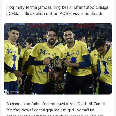
Iroq milliy terma jamoasining besh nafar futbolchisiga
JCHda ishtirok etish uchun AQSH vizasi berilmadi
Bu haqda Iroq futbol federatsiyasi a'zosi G'olib Al-Zameli
"Shafaq News" agentligiga ma'lum qildi. Noma'lum