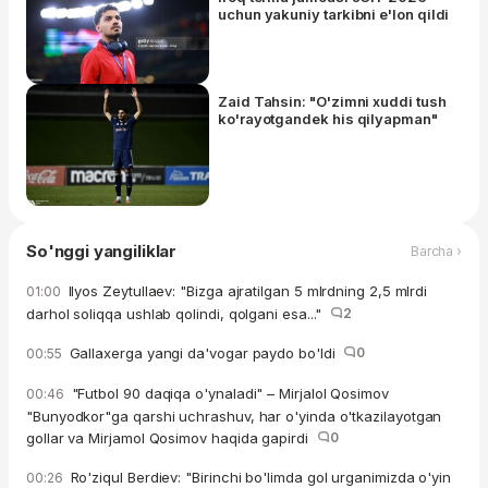
uchun yakuniy tarkibni e'lon qildi
Zaid Tahsin: "O'zimni xuddi tush
ko'rayotgandek his qilyapman"
So'nggi yangiliklar
Barcha ›
Ilyos Zeytullaev: "Bizga ajratilgan 5 mlrdning 2,5 mlrdi
01:00
darhol soliqqa ushlab qolindi, qolgani esa..."
2
Gallaxerga yangi da'vogar paydo bo'ldi
0
00:55
"Futbol 90 daqiqa o'ynaladi" – Mirjalol Qosimov
00:46
"Bunyodkor"ga qarshi uchrashuv, har o'yinda o'tkazilayotgan
gollar va Mirjamol Qosimov haqida gapirdi
0
Ro'ziqul Berdiev: "Birinchi bo'limda gol urganimizda o'yin
00:26