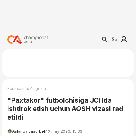
Ўз
/
Bosh sahifa
Yangiliklar
"Paxtakor" futbolchisiga JCHda
ishtirok etish uchun AQSH vizasi rad
etildi
Aslanov Jasurbek
13 may 2026, 15:33