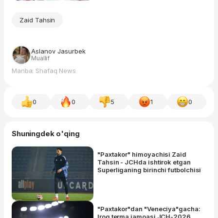
Zaid Tahsin
Aslanov Jasurbek
Muallif
Manba: Shafaq News
0
0
5
1
0
Shuningdek o'qing
"Paxtakor" himoyachisi Zaid
Tahsin - JCHda ishtirok etgan
Superliganing birinchi futbolchisi
"Paxtakor"dan "Veneciya"gacha:
Iroq terma jamoasi JCH-2026