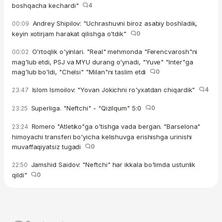
boshqacha kechardi"
4
Andrey Shipilov: "Uchrashuvni biroz asabiy boshladik,
00:09
keyin xotirjam harakat qilishga o'tdik"
0
O'rtoqlik o'yinlari. "Real" mehmonda "Ferencvarosh"ni
00:02
mag'lub etdi, PSJ va MYU durang o'ynadi, "Yuve" "Inter"ga
mag'lub bo'ldi, "Chelsi" "Milan"ni taslim etdi
0
Islom Ismoilov: "Yovan Jokichni ro'yxatdan chiqardik"
4
23:47
Superliga. "Neftchi" - "Qizilqum" 5:0
0
23:25
Romero "Atletiko"ga o'tishga vada bergan. "Barselona"
23:24
himoyachi transferi bo'yicha kelishuvga erishishga urinishi
muvaffaqiyatsiz tugadi
0
Jamshid Saidov: "Neftchi" har ikkala bo'limda ustunlik
22:50
qildi"
0