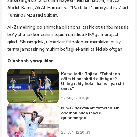
sabablarga ko'ra Ibrohim Bayesh, Muhannad Ali, Haydar
Abdul-Karim, Ali Al-Hamadi va “Paxtakor” himoyachisi Zaid
Tahsinga viza rad etilgan.
Al-Zamelining qo'shimcha qilishicha, tashkilot ushbu masala
bo'yicha tezkor echim topish umidida FIFAga murojaat
qiladi. Shuningdek, u mazkur futbolchilar mamlakat milliy
terma jamoasining muhim bo'lagi ekanini ta'kidlab o'tgan.
O'xshash yangiliklar
Kamoliddin Tojiev: "Tahsinga
o'lim bilan tahdid qilishgan?
Uning ruhiy holati hamon yaxshi
emas"
22 iyul, 12:09
0
Nima? "Paxtakor" futbolchisini
o'ldirish bilan tahdid
qilishmoqda
23 iyun, 12:20
1