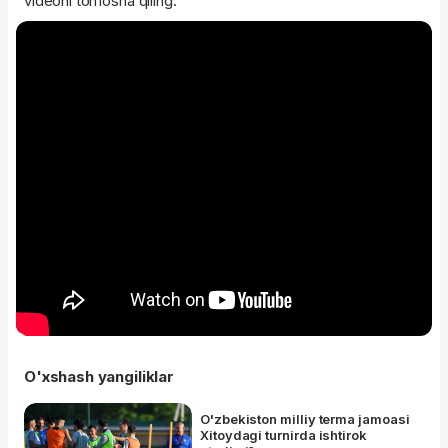
videoni tomosha qiling:
O'xshash yangiliklar
O'zbekiston milliy terma jamoasi
Xitoydagi turnirda ishtirok