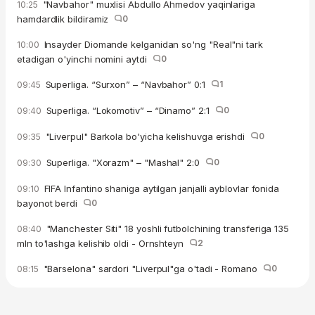
"Navbahor" muxlisi Abdullo Ahmedov yaqinlariga
10:25
hamdardlik bildiramiz
0
Insayder Diomande kelganidan so'ng "Real"ni tark
10:00
etadigan o'yinchi nomini aytdi
0
Superliga. “Surxon” – “Navbahor” 0:1
1
09:45
Superliga. “Lokomotiv” – “Dinamo” 2:1
0
09:40
"Liverpul" Barkola bo'yicha kelishuvga erishdi
0
09:35
Superliga. "Xorazm" – "Mashal" 2:0
0
09:30
FIFA Infantino shaniga aytilgan janjalli ayblovlar fonida
09:10
bayonot berdi
0
"Manchester Siti" 18 yoshli futbolchining transferiga 135
08:40
mln to'lashga kelishib oldi - Ornshteyn
2
"Barselona" sardori "Liverpul"ga o'tadi - Romano
0
08:15