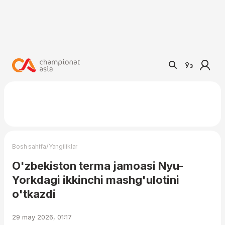
Ўз
/
Bosh sahifa
Yangiliklar
O'zbekiston terma jamoasi Nyu-
Yorkdagi ikkinchi mashg'ulotini
o'tkazdi
29 may 2026, 01:17