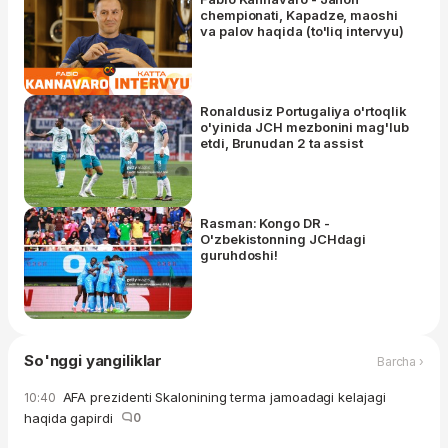
chempionati, Kapadze, maoshi
va palov haqida (to'liq intervyu)
Ronaldusiz Portugaliya o'rtoqlik
o'yinida JCH mezbonini mag'lub
etdi, Brunudan 2 ta assist
Rasman: Kongo DR -
O'zbekistonning JCHdagi
guruhdoshi!
So'nggi yangiliklar
Barcha ›
AFA prezidenti Skalonining terma jamoadagi kelajagi
10:40
haqida gapirdi
0