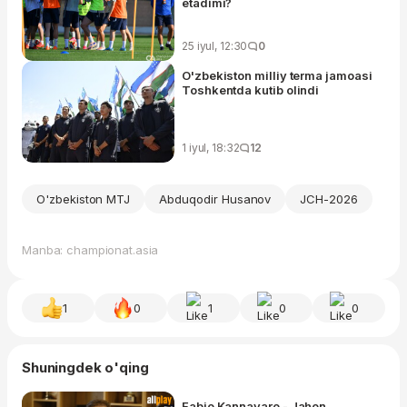
etadimi?
25 iyul, 12:30
0
O'zbekiston milliy terma jamoasi
Toshkentda kutib olindi
1 iyul, 18:32
12
O'zbekiston MTJ
Abduqodir Husanov
JCH-2026
Manba: championat.asia
1
0
1
0
0
Shuningdek o'qing
Fabio Kannavaro - Jahon