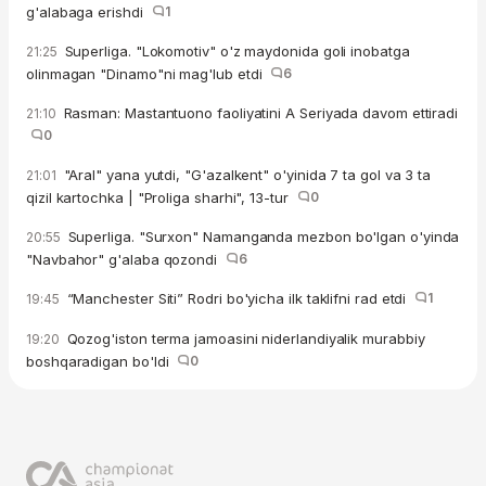
g'alabaga erishdi
1
Superliga. "Lokomotiv" o'z maydonida goli inobatga
21:25
olinmagan "Dinamo"ni mag'lub etdi
6
Rasman: Mastantuono faoliyatini A Seriyada davom ettiradi
21:10
0
"Aral" yana yutdi, "G'azalkent" o'yinida 7 ta gol va 3 ta
21:01
qizil kartochka | "Proliga sharhi", 13-tur
0
Superliga. "Surxon" Namanganda mezbon bo'lgan o'yinda
20:55
"Navbahor" g'alaba qozondi
6
“Manchester Siti” Rodri bo'yicha ilk taklifni rad etdi
1
19:45
Qozog'iston terma jamoasini niderlandiyalik murabbiy
19:20
boshqaradigan bo'ldi
0