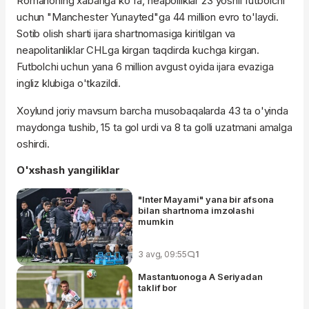
Romanoning xabariga ko'ra, neapolliklar 23 yoshli futbolchi
uchun "Manchester Yunayted"ga 44 million evro to'laydi.
Sotib olish sharti ijara shartnomasiga kiritilgan va
neapolitanliklar CHLga kirgan taqdirda kuchga kirgan.
Futbolchi uchun yana 6 million avgust oyida ijara evaziga
ingliz klubiga o'tkazildi.
Xoylund joriy mavsum barcha musobaqalarda 43 ta o'yinda
maydonga tushib, 15 ta gol urdi va 8 ta golli uzatmani amalga
oshirdi.
O'xshash yangiliklar
"Inter Mayami" yana bir afsona
bilan shartnoma imzolashi
mumkin
3 avg, 09:55
1
Mastantuonoga A Seriyadan
taklif bor