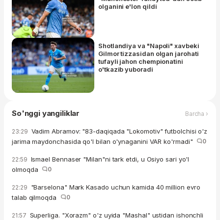
olganini e'lon qildi
Shotlandiya va "Napoli" xavbeki
Gilmor tizzasidan olgan jarohati
tufayli jahon chempionatini
o'tkazib yuboradi
So'nggi yangiliklar
Barcha ›
Vadim Abramov: "83-daqiqada "Lokomotiv" futbolchisi o'z
23:29
jarima maydonchasida qo'l bilan o'ynaganini VAR ko'rmadi"
0
Ismael Bennaser "Milan"ni tark etdi, u Osiyo sari yo'l
22:59
olmoqda
0
"Barselona" Mark Kasado uchun kamida 40 million evro
22:29
talab qilmoqda
0
Superliga. "Xorazm" o'z uyida "Mashal" ustidan ishonchli
21:57