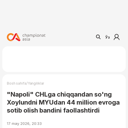
Ўз
/
Bosh sahifa
Yangiliklar
"Napoli" CHLga chiqqandan so'ng
Xoylundni MYUdan 44 million evroga
sotib olish bandini faollashtirdi
17 may 2026, 20:33