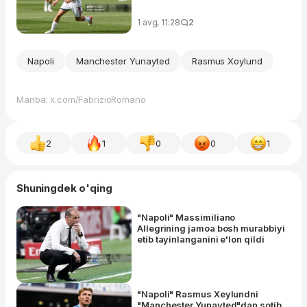
1 avg, 11:28
2
Napoli
Manchester Yunayted
Rasmus Xoylund
Manba: x.com/FabrizioRomano
2
1
0
0
1
Shuningdek o'qing
"Napoli" Massimiliano
Allegrining jamoa bosh murabbiyi
etib tayinlanganini e'lon qildi
"Napoli" Rasmus Xeylundni
"Manchester Yunayted"dan sotib