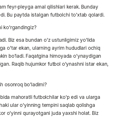
ham feyr-pleyga amal qilishlari kerak. Bunday
di. Bu paytda istalgan futbolchi to'xtab qolardi.
i ko'rgandingiz?
di. Biz esa bundan o'z ustunligimiz yo'lida
a o'tar ekan, ularning ayrim hududlari ochiq
kin bo'ladi. Faqatgina himoyada o'ynaydigan
gan. Raqib hujumkor futbol o'ynashni istar ekan,
sh osonroq bo'ladimi?
ibida mahoratli futbolchilar ko'p edi va ularga
haki ular o'yinning tempini saqlab qolishga
or o'yinni qurayotgani juda yaxshi holat. Biz