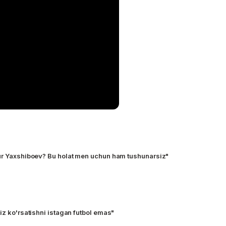
ur Yaxshiboev? Bu holat men uchun ham tushunarsiz"
iz ko'rsatishni istagan futbol emas"