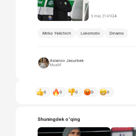
5 mar, 21:41
4
Mirko Yelichich
Lokomotiv
Dinamo
Aslanov Jasurbek
Muallif
0
0
0
0
0
Shuningdek o'qing