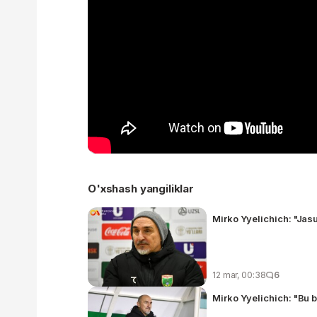
O'xshash yangiliklar
Mirko Yyelichich: "Jas
12 mar, 00:38
6
Mirko Yyelichich: "Bu b