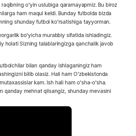
a raqibning o'yin uslubiga qaramayapmiz. Bu biroz
chilarga ham maqul keldi. Bunday futbolda bizda
ning shunday futbol ko'rsatishiga tayyorman.
rgarlik bo'yicha murabbiy sifatida ishladingiz.
iy holati Sizning talablaringizga qanchalik javob
futbolchilar bilan qanday ishlaganingiz ham
ashingizni bilib olasiz. Hali ham O'zbekistonda
utaxassislar kam. Ish hali ham o'sha-o'sha.
ham qanday mehnat qilsangiz, shunday mevasini