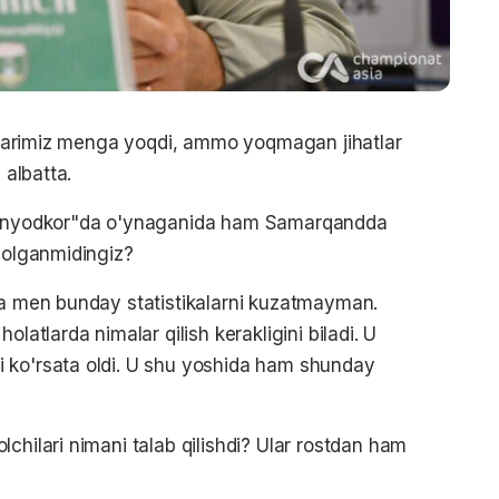
hatlarimiz menga yoqdi, ammo yoqmagan jihatlar
 albatta.
"Bunyodkor"da o'ynaganida ham Samarqandda
a olganmidingiz?
da men bunday statistikalarni kuzatmayman.
latlarda nimalar qilish kerakligini biladi. U
 ko'rsata oldi. U shu yoshida ham shunday
chilari nimani talab qilishdi? Ular rostdan ham