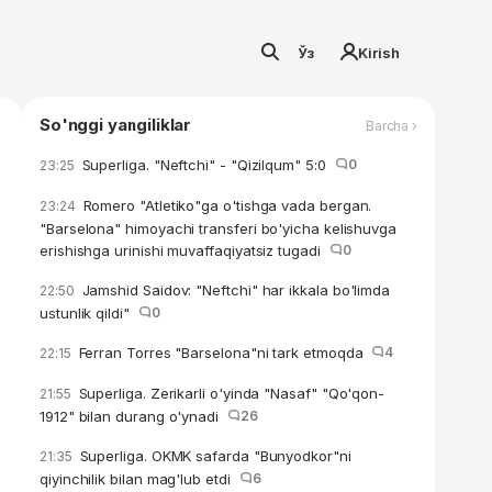
Ўз
Kirish
So'nggi yangiliklar
Barcha ›
Superliga. "Neftchi" - "Qizilqum" 5:0
0
23:25
Romero "Atletiko"ga o'tishga vada bergan.
23:24
"Barselona" himoyachi transferi bo'yicha kelishuvga
erishishga urinishi muvaffaqiyatsiz tugadi
0
Jamshid Saidov: "Neftchi" har ikkala bo'limda
22:50
ustunlik qildi"
0
Ferran Torres "Barselona"ni tark etmoqda
4
22:15
Superliga. Zerikarli o'yinda "Nasaf" "Qo'qon-
21:55
1912" bilan durang o'ynadi
26
Superliga. OKMK safarda "Bunyodkor"ni
21:35
qiyinchilik bilan mag'lub etdi
6