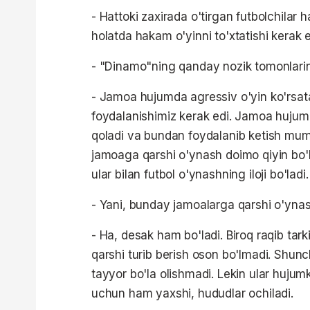
- Hattoki zaxirada o'tirgan futbolchilar 
holatda hakam o'yinni to'xtatishi kerak e
- "Dinamo"ning qanday nozik tomonlarin
- Jamoa hujumda agressiv o'yin ko'rsata
foydalanishimiz kerak edi. Jamoa hujumg
qoladi va bundan foydalanib ketish mum
jamoaga qarshi o'ynash doimo qiyin bo'l
ular bilan futbol o'ynashning iloji bo'ladi.
- Yani, bunday jamoalarga qarshi o'yna
- Ha, desak ham bo'ladi. Biroq raqib tark
qarshi turib berish oson bo'lmadi. Shunc
tayyor bo'la olishmadi. Lekin ular hujumk
uchun ham yaxshi, hududlar ochiladi.