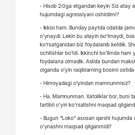
- Hisob 2:0ga etgandan keyin Siz atay 
hujumdagi agressiyani oshirdimi?
- Ikkisi ham. Bunday paytda odatda jamo
o'ynaydi. Lekin bu atayin bo'lmaydi, bo
ko'rsatganidan biz foydalanib ketdik. Sh
ochilishlar bo'ldi. Ikkinchi bo'limda ha
foydalana olmadik. Aslida bundan maksi
olganda o'yin raqiblarning bosimi ostida 
- Himoyadagi o'yindan mamnunmisiz?
- Ha. Mamnunman. Xatoliklar bor, buni ta
tartibli o'yin ko'rsatishni maqsad qilgand
- Bugun "Loko" asosan qarshi hujumda o
o'ynashni maqsad qilganmidi?