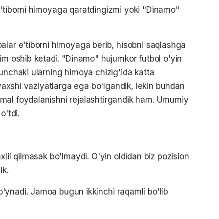
e'tiborni himoyaga qaratdingizmi yoki "Dinamo"
alar e'tiborni himoyaga berib, hisobni saqlashga
sim oshib ketadi. "Dinamo" hujumkor futbol o'yin
unchaki ularning himoya chizig'ida katta
m yaxshi vaziyatlarga ega bo'lgandik, lekin bundan
mal foydalanishni rejalashtirgandik ham. Umumiy
o'tdi.
xlil qilmasak bo'lmaydi. O'yin oldidan biz pozision
ik.
'ynadi. Jamoa bugun ikkinchi raqamli bo'lib