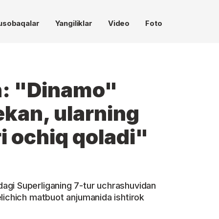
usobaqalar
Yangiliklar
Video
Foto
h: "Dinamo"
ekan, ularning
i ochiq qoladi"
agi Superliganing 7-tur uchrashuvidan
lichich matbuot anjumanida ishtirok