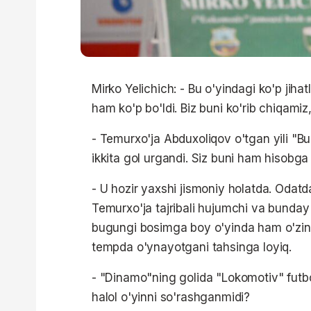
Mirko Yelichich: - Bu o'yindagi ko'p ji
ham ko'p bo'ldi. Biz buni ko'rib chiqamiz,
- Temurxo'ja Abduxoliqov o'tgan yili 
ikkita gol urgandi. Siz buni ham hisobg
- U hozir yaxshi jismoniy holatda. Odat
Temurxo'ja tajribali hujumchi va bunday ho
bugungi bosimga boy o'yinda ham o'zini
tempda o'ynayotgani tahsinga loyiq.
- "Dinamo"ning golida "Lokomotiv" futbol
halol o'yinni so'rashganmidi?