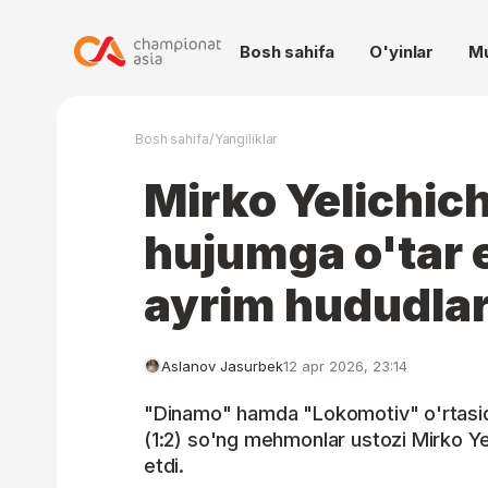
Bosh sahifa
O'yinlar
M
/
Bosh sahifa
Yangiliklar
Mirko Yelichic
hujumga o'tar 
ayrim hududlar
Aslanov Jasurbek
12 apr 2026, 23:14
"Dinamo" hamda "Lokomotiv" o'rtasid
(1:2) so'ng mehmonlar ustozi Mirko Ye
etdi.