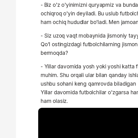
- Biz o'z o'yinimizni quryapmiz va bund
ochiqroq o'yin deyiladi. Bu uslub futbol
ham ochiq hududlar bo'ladi. Men jamoam
- Siz uzoq vaqt mobaynida jismoniy tayyo
Qo'l ostingizdagi futbolchilarning jismon
bermoqda?
- Yillar davomida yosh yoki yoshi katta 
muhim. Shu orqali ular bilan qanday ishl
ushbu sohani keng qamrovda biladigan m
Yillar davomida futbolchilar o'zgarsa 
ham olasiz.