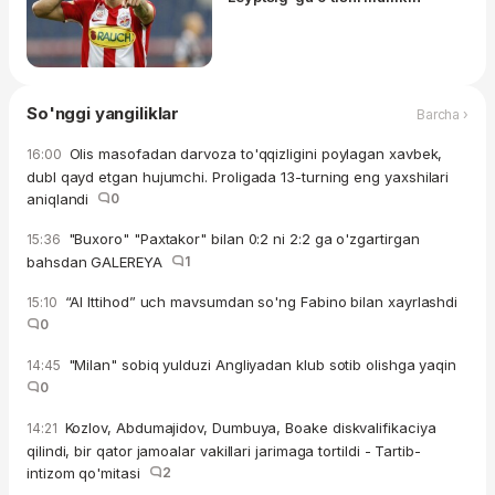
So'nggi yangiliklar
Barcha ›
Olis masofadan darvoza to'qqizligini poylagan xavbek,
16:00
dubl qayd etgan hujumchi. Proligada 13-turning eng yaxshilari
aniqlandi
0
"Buxoro" "Paxtakor" bilan 0:2 ni 2:2 ga o'zgartirgan
15:36
bahsdan GALEREYA
1
“Al Ittihod” uch mavsumdan so'ng Fabino bilan xayrlashdi
15:10
0
"Milan" sobiq yulduzi Angliyadan klub sotib olishga yaqin
14:45
0
Kozlov, Abdumajidov, Dumbuya, Boake diskvalifikaciya
14:21
qilindi, bir qator jamoalar vakillari jarimaga tortildi - Tartib-
intizom qo'mitasi
2