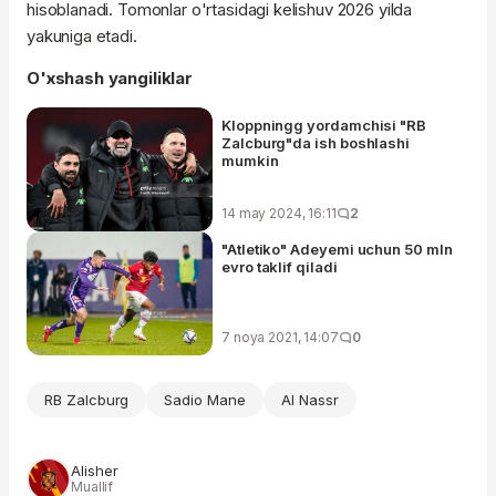
hisoblanadi. Tomonlar o'rtasidagi kelishuv 2026 yilda
yakuniga etadi.
O'xshash yangiliklar
Kloppningg yordamchisi "RB
Zalcburg"da ish boshlashi
mumkin
14 may 2024, 16:11
2
"Atletiko" Adeyemi uchun 50 mln
evro taklif qiladi
7 noya 2021, 14:07
0
RB Zalcburg
Sadio Mane
Al Nassr
Alisher
Muallif