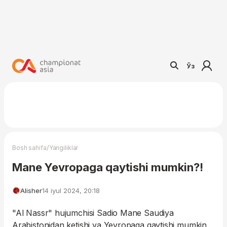
Ўз
/
Bosh sahifa
Yangiliklar
Mane Yevropaga qaytishi mumkin?!
Alisher
14 iyul 2024, 20:18
"Al Nassr" hujumchisi Sadio Mane Saudiya
Arabistonidan ketishi va Yevropaga qaytishi mumkin.