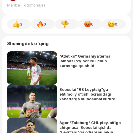
Manba: Todofichajes
3
0
1
0
0
Shuningdek o'qing
"Atletiko" Germaniya terma
jamoasi o'yinchisi uchun
kurashga qo'shildi
Soboslai "RB Leyptsig"ga
ehtimoliy o'tishi borasidagi
xabarlarga munosabat bildirdi
Agar "Zalcburg" CHL pley-offiga
chiqmasa, Soboslai qishda
"Leyptsig"ga o'tishi mumkin