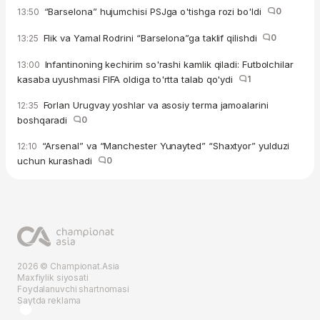
“Barselona” hujumchisi PSJga o'tishga rozi bo'ldi
0
13:50
Flik va Yamal Rodrini “Barselona”ga taklif qilishdi
0
13:25
Infantinoning kechirim so'rashi kamlik qiladi: Futbolchilar
13:00
kasaba uyushmasi FIFA oldiga to'rtta talab qo'ydi
1
Forlan Urugvay yoshlar va asosiy terma jamoalarini
12:35
boshqaradi
0
“Arsenal” va “Manchester Yunayted” “Shaxtyor” yulduzi
12:10
uchun kurashadi
0
2026 © Championat.Asia
Maxfiylik siyosati
Foydalanuvchi shartnomasi
Saytda reklama