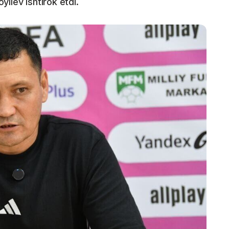
liev ishtirok etdi.