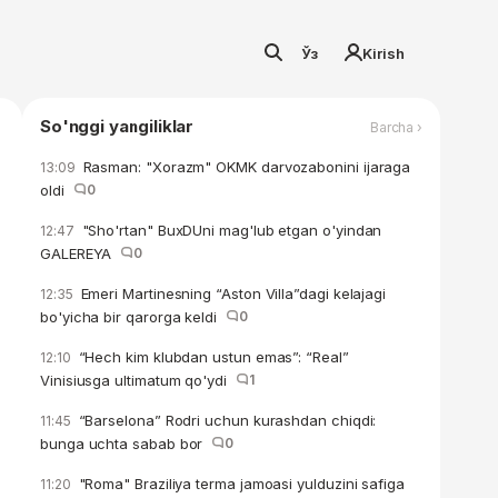
Ўз
Kirish
So'nggi yangiliklar
Barcha ›
Rasman: "Xorazm" OKMK darvozabonini ijaraga
13:09
oldi
0
"Sho'rtan" BuxDUni mag'lub etgan o'yindan
12:47
GALEREYA
0
Emeri Martinesning “Aston Villa”dagi kelajagi
12:35
bo'yicha bir qarorga keldi
0
“Hech kim klubdan ustun emas”: “Real”
12:10
Vinisiusga ultimatum qo'ydi
1
“Barselona” Rodri uchun kurashdan chiqdi:
11:45
bunga uchta sabab bor
0
"Roma" Braziliya terma jamoasi yulduzini safiga
11:20