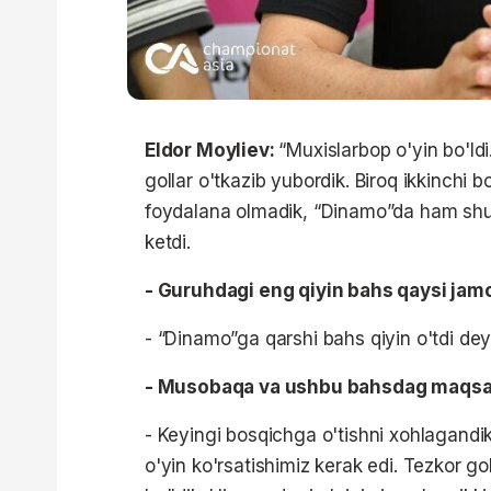
Eldor Moyliev:
“Muxislarbop o'yin bo'ldi.
gollar o'tkazib yubordik. Biroq ikkinchi 
foydalana olmadik, “Dinamo”da ham shun
ketdi.
- Guruhdagi eng qiyin bahs qaysi jamo
- “Dinamo”ga qarshi bahs qiyin o'tdi de
- Musobaqa va ushbu bahsdag maqsa
- Keyingi bosqichga o'tishni xohlagand
o'yin ko'rsatishimiz kerak edi. Tezkor g