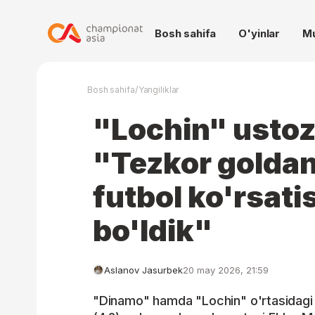
Bosh sahifa
O'yinlar
M
/
Bosh sahifa
Yangiliklar
"Lochin" ustoz
"Tezkor goldan
futbol ko'rsat
bo'ldik"
Aslanov Jasurbek
20 may 2026, 21:59
"Dinamo" hamda "Lochin" o'rtasidagi