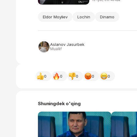
Eldor Moyliev
Lochin
Dinamo
Aslanov Jasurbek
Muallif
0
0
0
0
0
Shuningdek o'qing