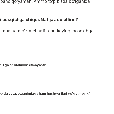
ki baho qo'yaman. Ammo to'p bizda bo'lganida
 bosqichga chiqdi. Natija adolatlimi?
 jamoa ham o'z mehnati bilan keyingi bosqichga
mizga chidamlilik etmayapti"
sobida yutayotganimizda ham hushyorlikni yo'qotmadik"