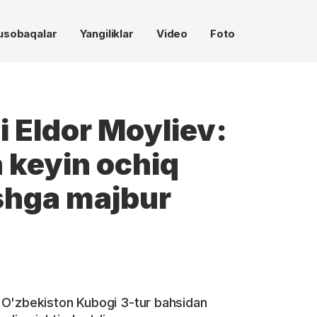
usobaqalar
Yangiliklar
Video
Foto
i Eldor Moyliev:
 keyin ochiq
ishga majbur
 O'zbekiston Kubogi 3-tur bahsidan