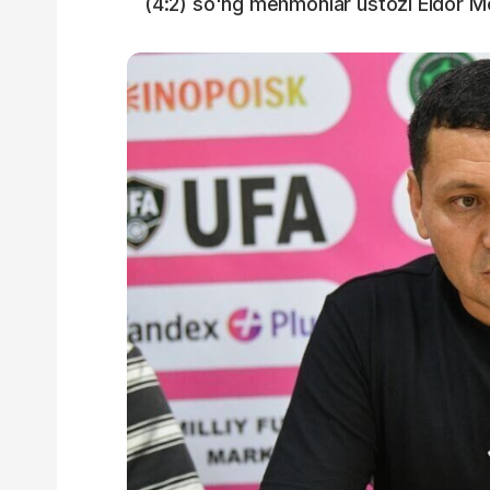
(4:2) so'ng mehmonlar ustozi Eldor Moy