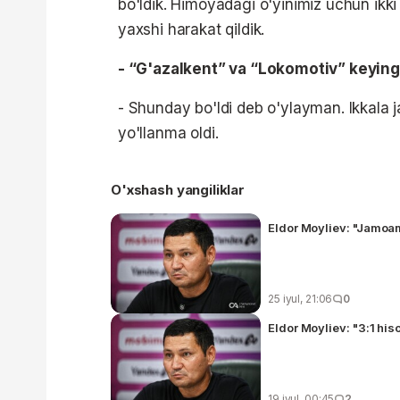
bo'ldik. Himoyadagi o'yinimiz uchun ik
yaxshi harakat qildik.
- “G'azalkent” va “Lokomotiv” keyingi
- Shunday bo'ldi deb o'ylayman. Ikkala
yo'llanma oldi.
O'xshash yangiliklar
Eldor Moyliev: "Jamoa
25 iyul, 21:06
0
Eldor Moyliev: "3:1 hi
19 iyul, 00:45
2