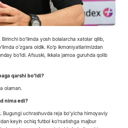
 Birinchi bo'limda yosh bolalarcha xatolar qilib,
bo'limda o'zgara oldik. Ko'p ikmoniyatlarimizdan
day bo'ldi. Afsuski, ikkala jamoa guruhda qolib
aga qarshi bo'ldi?
ya olaman.
d nima edi?
ik. Bugungi uchrashuvda reja bo'yicha himoyaviy
oldan keyin ochiq futbol ko'rsatishga majbur