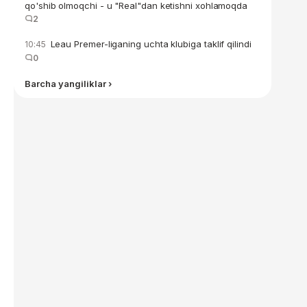
qo'shib olmoqchi - u "Real"dan ketishni xohlamoqda
2
Leau Premer-liganing uchta klubiga taklif qilindi
10:45
0
Barcha yangiliklar ›