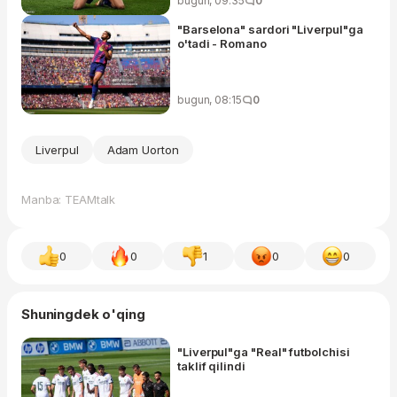
bugun, 09:35
0
"Barselona" sardori "Liverpul"ga
o'tadi - Romano
bugun, 08:15
0
Liverpul
Adam Uorton
Manba: TEAMtalk
0
0
1
0
0
Shuningdek o'qing
"Liverpul"ga "Real" futbolchisi
taklif qilindi