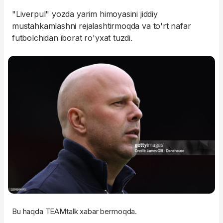
"Liverpul" yozda yarim himoyasini jiddiy
mustahkamlashni rejalashtirmoqda va to'rt nafar
futbolchidan iborat ro'yxat tuzdi.
Bu haqda TEAMtalk xabar bermoqda.