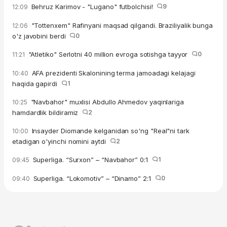
Behruz Karimov - "Lugano" futbolchisi!
9
12:09
"Tottenxem" Rafinyani maqsad qilgandi. Braziliyalik bunga
12:06
o'z javobini berdi
0
"Atletiko" Serlotni 40 million evroga sotishga tayyor
0
11:21
AFA prezidenti Skalonining terma jamoadagi kelajagi
10:40
haqida gapirdi
1
"Navbahor" muxlisi Abdullo Ahmedov yaqinlariga
10:25
hamdardlik bildiramiz
2
Insayder Diomande kelganidan so'ng "Real"ni tark
10:00
etadigan o'yinchi nomini aytdi
2
Superliga. “Surxon” – “Navbahor” 0:1
1
09:45
Superliga. “Lokomotiv” – “Dinamo” 2:1
0
09:40