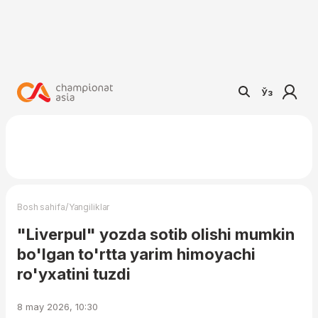
Ўз
/
Bosh sahifa
Yangiliklar
"Liverpul" yozda sotib olishi mumkin
bo'lgan to'rtta yarim himoyachi
ro'yxatini tuzdi
8 may 2026, 10:30