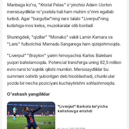
Manbaga ko'ra, "Kristal Pelas" o'yinchisi Adam Uorton
mersisaydliklar ro'yxatida hali ham muhim o'rinni egallab
turibdi. Agar "burgutlar"ning narx talabi "Liverpul"ning
kutishiga mos kelsa, muzokaralar olib boriladi
Shuningdek, "qizillar" "Monako" vakili Lamin Kamara va
"Lans" futbolchisi Mamadu Sangarega ham qiziqishmoqda.
"Liverpul" "Brayton" yarim himoyachisi Karlos Balebani
yuqori baholamoqda. Potencial transferga uning 92,5 million
evro narxi to'sqinlik qilishi mumkin. Mersisaydliklar bu
summani oshirib yuborilgan deb hisoblashadi, chunki ular
yozda bir necha poziciyani kuchaytirishni xohlashmoqda.
O'xshash yangiliklar
"Liverpul" Barkola bo'yicha
kelishuvga erishdi