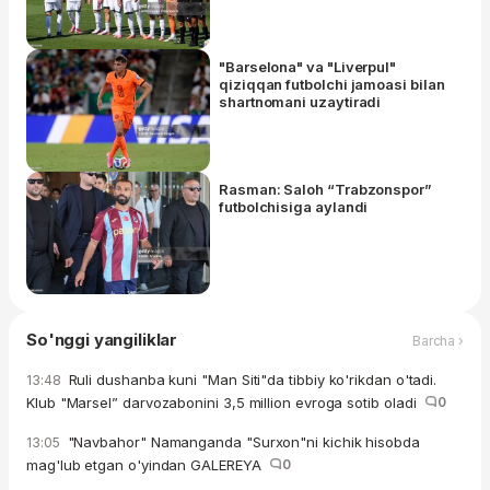
"Barselona" va "Liverpul"
qiziqqan futbolchi jamoasi bilan
shartnomani uzaytiradi
Rasman: Saloh “Trabzonspor”
futbolchisiga aylandi
So'nggi yangiliklar
Barcha ›
Ruli dushanba kuni "Man Siti"da tibbiy ko'rikdan o'tadi.
13:48
Klub "Marsel” darvozabonini 3,5 million evroga sotib oladi
0
"Navbahor" Namanganda "Surxon"ni kichik hisobda
13:05
mag'lub etgan o'yindan GALEREYA
0