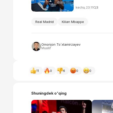
kecha, 23:11
3
Real Madrid
Kilian Mbappe
Omonjon To`xtamirzayev
Muallif
11
0
6
0
0
Shuningdek o'qing