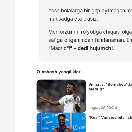
Yosh bolalarga bir gap aytmoqchiman.
maqsadga eta olasiz.
Men orzuimni ro'yobga chiqara olgan
safiga o'tganimdan fahrlanaman. Endi 
"Madrid"!"
– dedi hujumchi
.
O'xshash yangiliklar
Vinisius: "Bernabeu"dag
Madrid"
bugun, 08:00
4
"Real" Vinisius bilan s