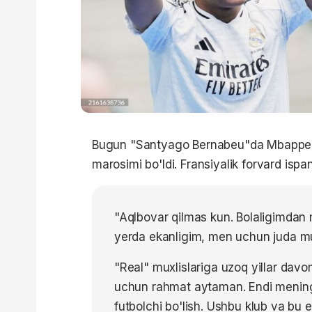
Bugun "Santyago Bernabeu"da Mbappenin
marosimi bo'ldi. Fransiyalik forvard ispan 
"Aqlbovar qilmas kun. Bolaligimdan
yerda ekanligim, men uchun juda m
"Real" muxlislariga uzoq yillar dav
uchun rahmat aytaman. Endi mening
futbolchi bo'lish. Ushbu klub va b