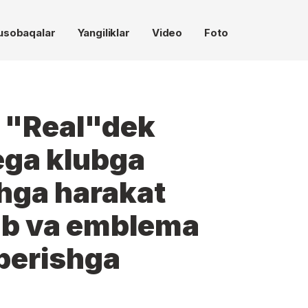
usobaqalar
Yangiliklar
Video
Foto
: "Real"dek
ega klubga
hga harakat
ub va emblema
berishga