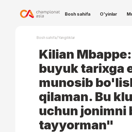
Bosh sahifa
O'yinlar
M
/
Bosh sahifa
Yangiliklar
Kilian Mbappe
buyuk tarixga 
munosib bo'lis
qilaman. Bu kl
uchun jonimni 
tayyorman"