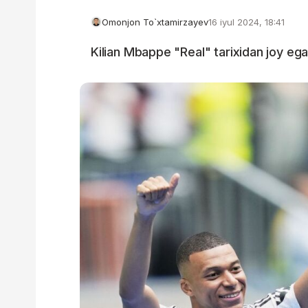
Omonjon To`xtamirzayev
16 iyul 2024, 18:41
Kilian Mbappe "Real" tarixidan joy egall