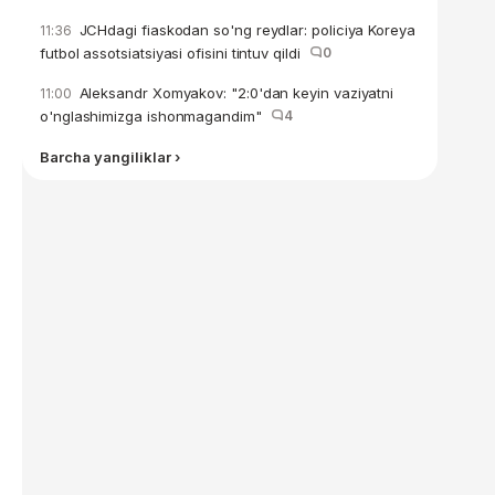
JCHdagi fiaskodan so'ng reydlar: policiya Koreya
11:36
futbol assotsiatsiyasi ofisini tintuv qildi
0
Aleksandr Xomyakov: "2:0'dan keyin vaziyatni
11:00
o'nglashimizga ishonmagandim"
4
Barcha yangiliklar ›