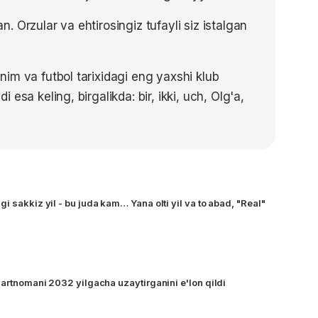
 Orzular va ehtirosingiz tufayli siz istalgan
im va futbol tarixidagi eng yaxshi klub
esa keling, birgalikda: bir, ikki, uch, Olg'a,
i sakkiz yil - bu juda kam… Yana olti yil va to abad, "Real"
hartnomani 2032 yilgacha uzaytirganini e'lon qildi