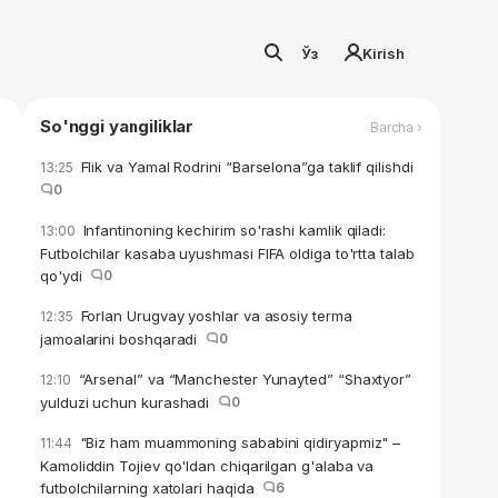
Ўз
Kirish
So'nggi yangiliklar
Barcha ›
Flik va Yamal Rodrini “Barselona”ga taklif qilishdi
13:25
0
Infantinoning kechirim so'rashi kamlik qiladi:
13:00
Futbolchilar kasaba uyushmasi FIFA oldiga to'rtta talab
qo'ydi
0
Forlan Urugvay yoshlar va asosiy terma
12:35
jamoalarini boshqaradi
0
“Arsenal” va “Manchester Yunayted” “Shaxtyor”
12:10
yulduzi uchun kurashadi
0
"Biz ham muammoning sababini qidiryapmiz" –
11:44
Kamoliddin Tojiev qo'ldan chiqarilgan g'alaba va
futbolchilarning xatolari haqida
6