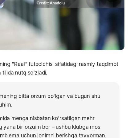
g "Real" futbolchisi sifatidagi rasmiy taqdimot
tilida nutq so'zladi.
 mening bitta orzum bo'lgan va bugun shu
uhim.
omida menga nisbatan ko'rsatilgan mehr
 yana bir orzuim bor – ushbu klubga mos
u emblema uchun jonimni berishga tayyorman.