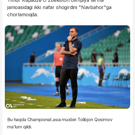
Timur Kapadze O'zbekiston olimpiya terma
jamoasidagi ikki nafar shogirdini "Navbahor"ga
chorlamoqda.
Bu haqda Championat.asia muxbiri Tolibjon Qosimov
ma'lum qildi.