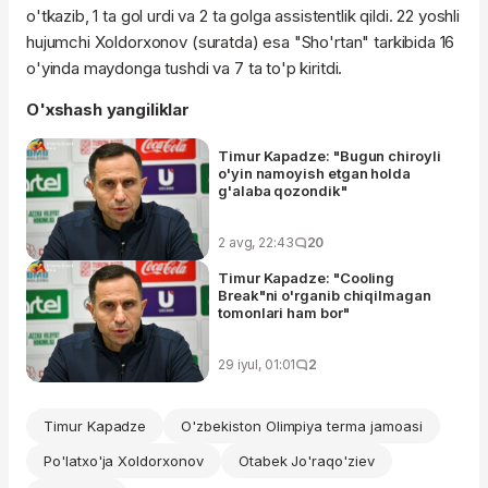
o'tkazib, 1 ta gol urdi va 2 ta golga assistentlik qildi. 22 yoshli
hujumchi Xoldorxonov (suratda) esa "Sho'rtan" tarkibida 16
o'yinda maydonga tushdi va 7 ta to'p kiritdi.
O'xshash yangiliklar
Timur Kapadze: "Bugun chiroyli
o'yin namoyish etgan holda
g'alaba qozondik"
2 avg, 22:43
20
Timur Kapadze: "Cooling
Break"ni o'rganib chiqilmagan
tomonlari ham bor"
29 iyul, 01:01
2
Timur Kapadze
O'zbekiston Olimpiya terma jamoasi
Po'latxo'ja Xoldorxonov
Otabek Jo'raqo'ziev