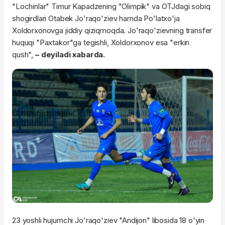
"Lochinlar" Timur Kapadzening "Olimpik" va OTJdagi sobiq
shogirdlari Otabek Jo'raqo'ziev hamda Po'latxo'ja
Xoldorxonovga jiddiy qiziqmoqda. Jo'raqo'zievning transfer
huquqi "Paxtakor"ga tegishli, Xoldorxonov esa "erkin
qush",
– deyiladi xabarda.
23 yoshli hujumchi Jo'raqo'ziev "Andijon" libosida 18 o'yin