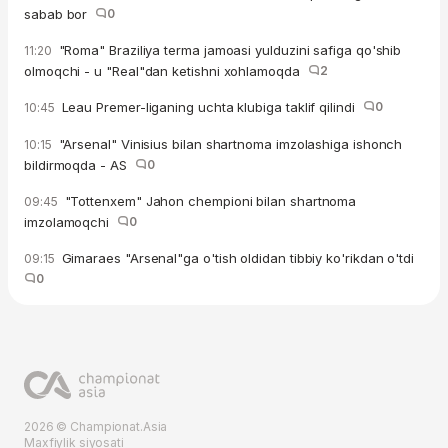
sabab bor
0
"Roma" Braziliya terma jamoasi yulduzini safiga qo'shib
11:20
olmoqchi - u "Real"dan ketishni xohlamoqda
2
Leau Premer-liganing uchta klubiga taklif qilindi
0
10:45
"Arsenal" Vinisius bilan shartnoma imzolashiga ishonch
10:15
bildirmoqda - AS
0
"Tottenxem" Jahon chempioni bilan shartnoma
09:45
imzolamoqchi
0
Gimaraes "Arsenal"ga o'tish oldidan tibbiy ko'rikdan o'tdi
09:15
0
2026 © Championat.Asia
Maxfiylik siyosati