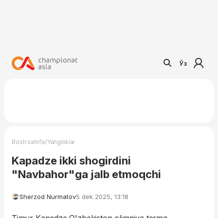
Ўз
/
Bosh sahifa
Yangiliklar
Kapadze ikki shogirdini
"Navbahor"ga jalb etmoqchi
Sherzod Nurmatov
5 dek 2025, 13:18