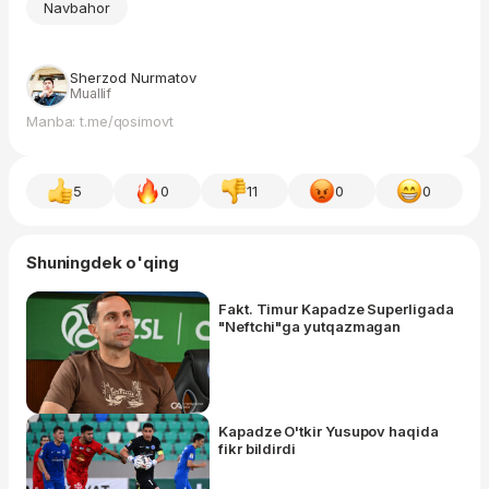
Navbahor
Sherzod Nurmatov
Muallif
Manba: t.me/qosimovt
5
0
11
0
0
Shuningdek o'qing
Fakt. Timur Kapadze Superligada
"Neftchi"ga yutqazmagan
Kapadze O'tkir Yusupov haqida
fikr bildirdi