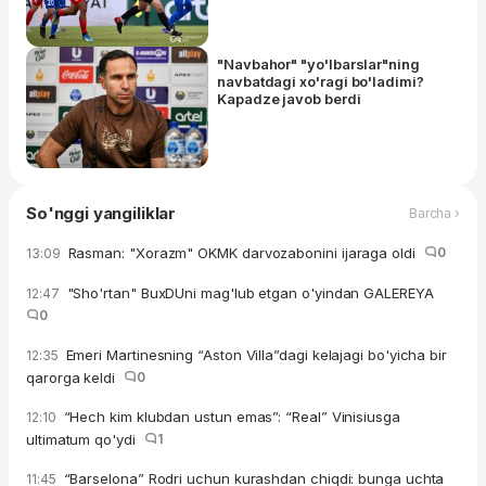
"Navbahor" "yo'lbarslar"ning
navbatdagi xo'ragi bo'ladimi?
Kapadze javob berdi
So'nggi yangiliklar
Barcha ›
Rasman: "Xorazm" OKMK darvozabonini ijaraga oldi
0
13:09
"Sho'rtan" BuxDUni mag'lub etgan o'yindan GALEREYA
12:47
0
Emeri Martinesning “Aston Villa”dagi kelajagi bo'yicha bir
12:35
qarorga keldi
0
“Hech kim klubdan ustun emas”: “Real” Vinisiusga
12:10
ultimatum qo'ydi
1
“Barselona” Rodri uchun kurashdan chiqdi: bunga uchta
11:45