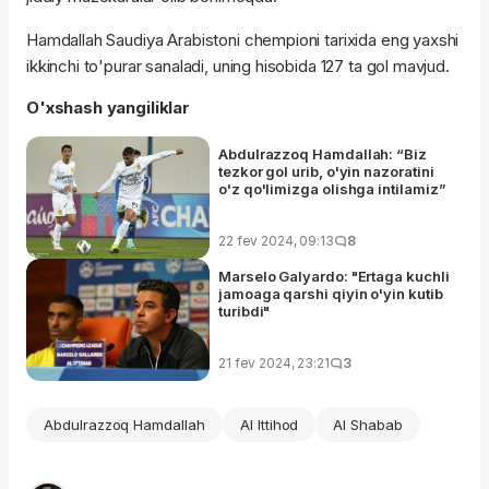
Hamdallah Saudiya Arabistoni chempioni tarixida eng yaxshi
ikkinchi to'purar sanaladi, uning hisobida 127 ta gol mavjud.
O'xshash yangiliklar
Abdulrazzoq Hamdallah: “Biz
tezkor gol urib, o'yin nazoratini
o'z qo'limizga olishga intilamiz”
22 fev 2024, 09:13
8
Marselo Galyardo: "Ertaga kuchli
jamoaga qarshi qiyin o'yin kutib
turibdi"
21 fev 2024, 23:21
3
Abdulrazzoq Hamdallah
Al Ittihod
Al Shabab