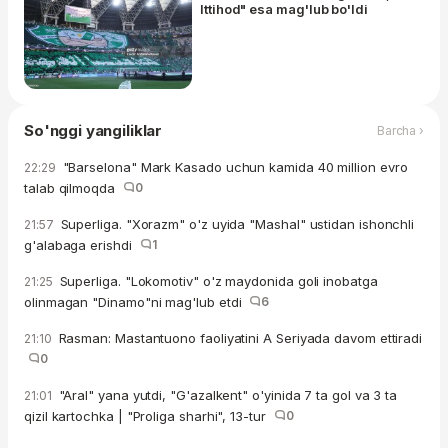
Ittihod" esa mag'lub bo'ldi
So'nggi yangiliklar
Barcha ›
"Barselona" Mark Kasado uchun kamida 40 million evro
22:29
talab qilmoqda
0
Superliga. "Xorazm" o'z uyida "Mashal" ustidan ishonchli
21:57
g'alabaga erishdi
1
Superliga. "Lokomotiv" o'z maydonida goli inobatga
21:25
olinmagan "Dinamo"ni mag'lub etdi
6
Rasman: Mastantuono faoliyatini A Seriyada davom ettiradi
21:10
0
"Aral" yana yutdi, "G'azalkent" o'yinida 7 ta gol va 3 ta
21:01
qizil kartochka | "Proliga sharhi", 13-tur
0