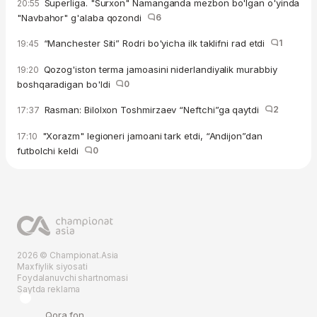
Superliga. "Surxon" Namanganda mezbon bo'lgan o'yinda
20:55
"Navbahor" g'alaba qozondi
6
“Manchester Siti” Rodri bo'yicha ilk taklifni rad etdi
1
19:45
Qozog'iston terma jamoasini niderlandiyalik murabbiy
19:20
boshqaradigan bo'ldi
0
Rasman: Bilolxon Toshmirzaev “Neftchi”ga qaytdi
2
17:37
"Xorazm" legioneri jamoani tark etdi, “Andijon”dan
17:10
futbolchi keldi
0
2026 © Championat.Asia
Maxfiylik siyosati
Foydalanuvchi shartnomasi
Saytda reklama
Qora fon