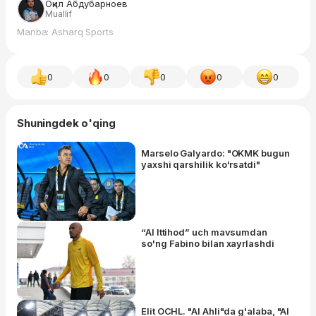
Оқил Абдубарноев
Muallif
Manba: Asharq Sports
0
0
0
0
0
Shuningdek o'qing
Marselo Galyardo: "OKMK bugun
yaxshi qarshilik ko'rsatdi"
“Al Ittihod” uch mavsumdan
so'ng Fabino bilan xayrlashdi
Elit OCHL. "Al Ahli"da g'alaba, "Al