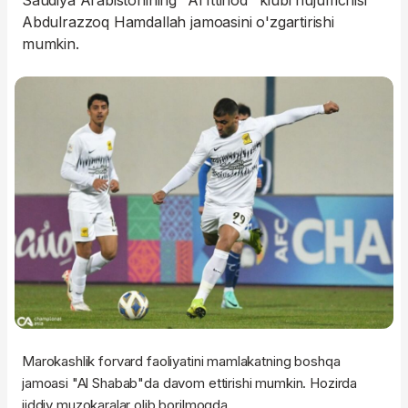
Saudiya Arabistonining "Al Ittihod" klubi hujumchisi
Abdulrazzoq Hamdallah jamoasini o'zgartirishi
mumkin.
Marokashlik forvard faoliyatini mamlakatning boshqa
jamoasi "Al Shabab"da davom ettirishi mumkin. Hozirda
jiddiy muzokaralar olib borilmoqda.