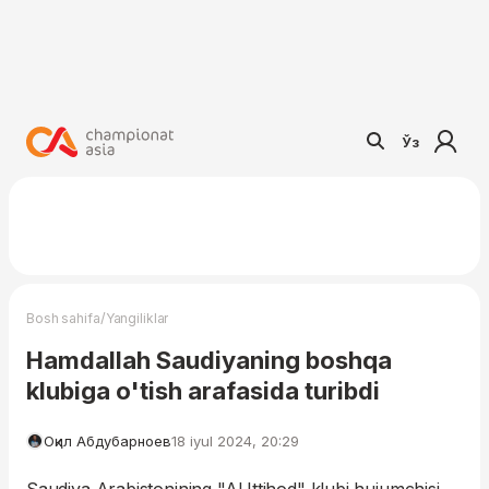
Ўз
/
Bosh sahifa
Yangiliklar
Hamdallah Saudiyaning boshqa
klubiga o'tish arafasida turibdi
Оқил Абдубарноев
18 iyul 2024, 20:29