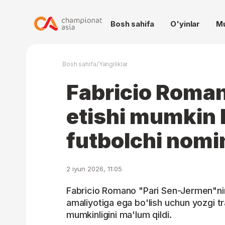
Bosh sahifa
O'yinlar
M
/
Bosh sahifa
Yangiliklar
Fabricio Roman
etishi mumkin 
futbolchi nomin
2 iyun 2026, 11:05
Fabricio Romano "Pari Sen-Jermen"nin
amaliyotiga ega bo'lish uchun yozgi tr
mumkinligini ma'lum qildi.