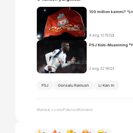
100 million kammi? “L
4 avg, 12:15
2
PSJ Kolo-Muanining "Yu
2 avg, 22:18
1
PSJ
Gonsalu Ramush
Li Kan In
Manba: x.com/FabrizioRomano