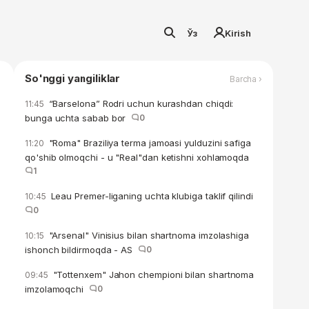
Ўз
Kirish
So'nggi yangiliklar
Barcha ›
“Barselona” Rodri uchun kurashdan chiqdi:
11:45
bunga uchta sabab bor
0
"Roma" Braziliya terma jamoasi yulduzini safiga
11:20
qo'shib olmoqchi - u "Real"dan ketishni xohlamoqda
1
Leau Premer-liganing uchta klubiga taklif qilindi
10:45
0
"Arsenal" Vinisius bilan shartnoma imzolashiga
10:15
ishonch bildirmoqda - AS
0
"Tottenxem" Jahon chempioni bilan shartnoma
09:45
imzolamoqchi
0