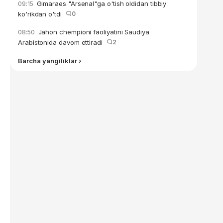
Gimaraes "Arsenal"ga o'tish oldidan tibbiy
09:15
ko'rikdan o'tdi
0
Jahon chempioni faoliyatini Saudiya
08:50
Arabistonida davom ettiradi
2
Barcha yangiliklar ›