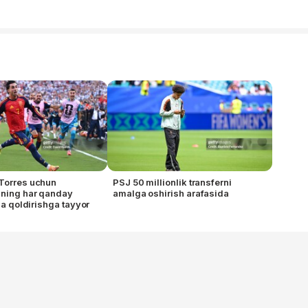
Torres uchun
PSJ 50 millionlik transferni
"ning har qanday
amalga oshirish arafasida
tda qoldirishga tayyor