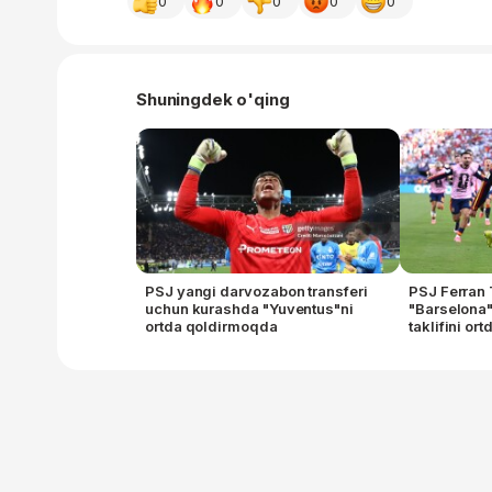
0
0
0
0
0
Shuningdek o'qing
PSJ yangi darvozabon transferi
PSJ Ferran 
uchun kurashda "Yuventus"ni
"Barselona
ortda qoldirmoqda
taklifini or