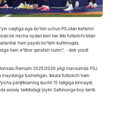
'yin vaqtiga ega bo'lish uchun PSJdan ketishni
lubi bir necha oydan beri har ikki futbolchi bilan
riantlar ham paydo bo'lishi kutilmoqda.
tga ham e'tibor qaratish lozim", - deb yozdi
i Gonsalu Ramush 2025/2026 yilgi mavsumda PSJ
a maydonga tushishgan. Ikkala futbolchi ham
cha parijliklarning kuchli 15 taligiga kirmaydi.
a asosiy tarkibdagi joyini Safonovga boy berib