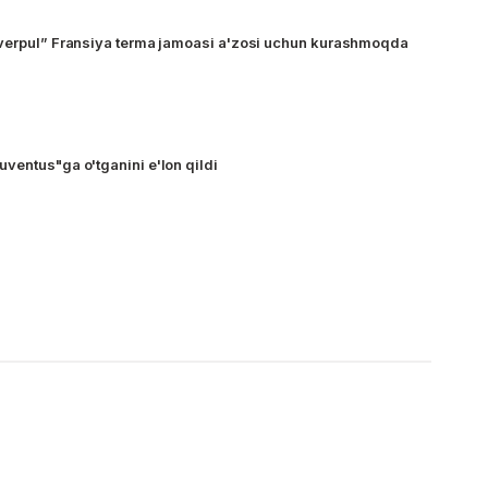
iverpul” Fransiya terma jamoasi a'zosi uchun kurashmoqda
ventus"ga o'tganini e'lon qildi