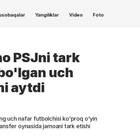
usobaqalar
Yangiliklar
Video
Foto
o PSJni tark
bo'lgan uch
i aytdi
g uch nafar futbolchisi ko'proq o'yin
ansfer oynasida jamoani tark etishi