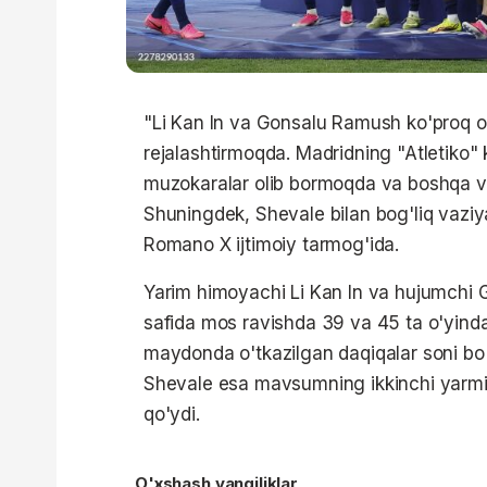
"Li Kan In va Gonsalu Ramush ko'proq o
rejalashtirmoqda. Madridning "Atletiko" k
muzokaralar olib bormoqda va boshqa va
Shuningdek, Shevale bilan bog'liq vaziya
Romano X ijtimoiy tarmog'ida.
Yarim himoyachi Li Kan In va hujumch
safida mos ravishda 39 va 45 ta o'yind
maydonda o'tkazilgan daqiqalar soni bo'yi
Shevale esa mavsumning ikkinchi yarmid
qo'ydi.
O'xshash yangiliklar