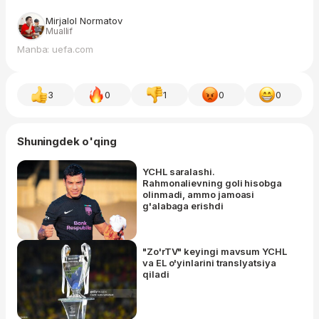
Mirjalol Normatov
Muallif
Manba: uefa.com
3
0
1
0
0
Shuningdek o'qing
YCHL saralashi.
Rahmonalievning goli hisobga
olinmadi, ammo jamoasi
g'alabaga erishdi
"Zo'rTV" keyingi mavsum YCHL
va EL o'yinlarini translyatsiya
qiladi