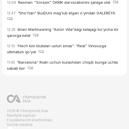
Rasman: "Xorazm" OKMK darvozabonini ijaraga oldi
0
13:09
"Sho'rtan" BuxDUni mag'lub etgan o'yindan GALEREYA
12:47
0
Emeri Martinesning “Aston Villa”dagi kelajagi bo'yicha bir
12:35
qarorga keldi
0
“Hech kim klubdan ustun emas”: “Real” Vinisiusga
12:10
ultimatum qo'ydi
2
“Barselona” Rodri uchun kurashdan chiqdi: bunga uchta
11:45
sabab bor
0
2026 © Championat.Asia
Maxfiylik siyosati
Foydalanuvchi shartnomasi
Saytda reklama