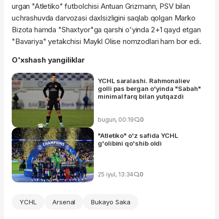
urgan "Atletiko" futbolchisi Antuan Grizmann, PSV bilan
uchrashuvda darvozasi daxlsizligini saqlab qolgan Marko
Bizota hamda "Shaxtyor"ga qarshi o'yinda 2+1 qayd etgan
"Bavariya" yetakchisi Maykl Olise nomzodlari ham bor edi.
O'xshash yangiliklar
YCHL saralashi. Rahmonaliev
golli pas bergan o'yinda "Sabah"
minimal farq bilan yutqazdi
bugun, 00:19
0
"Atletiko" o'z safida YCHL
g'olibini qo'shib oldi
25 iyul, 13:34
0
YCHL
Arsenal
Bukayo Saka