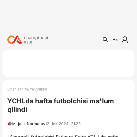
Ўз
/
Bosh sahifa
Yangiliklar
YCHLda hafta futbolchisi ma'lum
qilindi
Mirjalol Normatov
12 dek 2024, 21:23