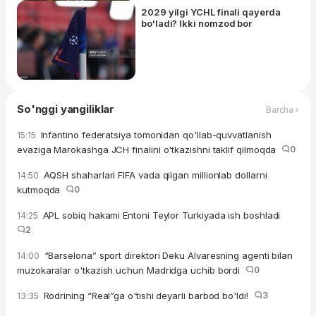
2029 yilgi YCHL finali qayerda
bo'ladi? Ikki nomzod bor
So'nggi yangiliklar
Barcha ›
Infantino federatsiya tomonidan qo'llab-quvvatlanish
15:15
evaziga Marokashga JCH finalini o'tkazishni taklif qilmoqda
0
AQSH shaharlari FIFA vada qilgan millionlab dollarni
14:50
kutmoqda
0
APL sobiq hakami Entoni Teylor Turkiyada ish boshladi
14:25
2
“Barselona” sport direktori Deku Alvaresning agenti bilan
14:00
muzokaralar o'tkazish uchun Madridga uchib bordi
0
Rodrining “Real”ga o'tishi deyarli barbod bo'ldi!
3
13:35