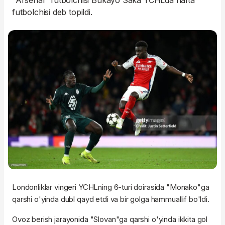
"Arsenal" futbolchisi Bukayo Saka YCHLda hafta
futbolchisi deb topildi.
Londonliklar vingeri YCHLning 6-turi doirasida "Monako"ga
qarshi o'yinda dubl qayd etdi va bir golga hammuallif bo'ldi.
Ovoz berish jarayonida "Slovan"ga qarshi o'yinda ikkita gol