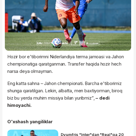
Hozir bor e'tiborimni Niderlandiya terma jamoasi va Jahon
chempionatiga qaratganman. Transfer haqida hozir hech
narsa deya olmayman.
Eng katta sahna – Jahon chempionati. Barcha e'tiborimiz
shunga qaratilgan. Lekin, albatta, men baxtiyorman, biroq
biz bu yerda muhim missiya bilan yuribmiz”,
– dedi
himoyachi.
O'xshash yangiliklar
Dyumfris "Inter"dan "Real"ga 20