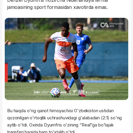
Denzel Dyumfris hozircha Niderlandiya terma
jamoasining sport formasidan xavotirda emas.
Bu haqda o'ng qanot himoyachisi O'zbekiston ustidan
qozonilgan o'rtoqlik uchrashuvidagi g'alabadan (2:1) so'ng
aytib o'tdi. Oxirida Dyumfris o'zining “Real”ga bo'lajak
transferi haqida ham to'xtalib o'tdi.