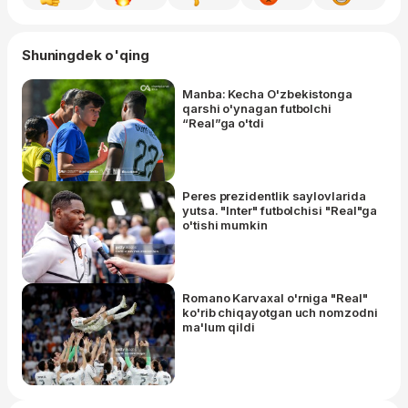
Shuningdek o'qing
Manba: Kecha O'zbekistonga
qarshi o'ynagan futbolchi
“Real”ga o'tdi
Peres prezidentlik saylovlarida
yutsa. "Inter" futbolchisi "Real"ga
o'tishi mumkin
Romano Karvaxal o'rniga "Real"
ko'rib chiqayotgan uch nomzodni
ma'lum qildi