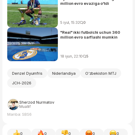
million evro evaziga o'tdi
5 iyul, 15:32
0
"Real" ikki futbolchi uchun 360
million evro sarflashi mumkin
18 iyun, 22:10
5
Denzel Dyumfris
Niderlandiya
O'zbekiston MTJ
JCH-2026
Sherzod Nurmatov
Muallif
Manba: SBS6
0
0
0
0
0