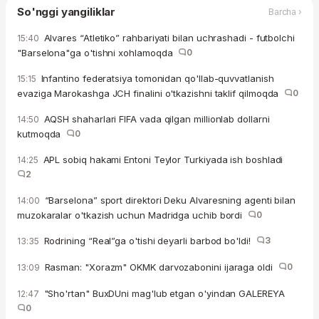
So'nggi yangiliklar
Barcha ›
Alvares “Atletiko” rahbariyati bilan uchrashadi - futbolchi
15:40
"Barselona"ga o'tishni xohlamoqda
0
Infantino federatsiya tomonidan qo'llab-quvvatlanish
15:15
evaziga Marokashga JCH finalini o'tkazishni taklif qilmoqda
0
AQSH shaharlari FIFA vada qilgan millionlab dollarni
14:50
kutmoqda
0
APL sobiq hakami Entoni Teylor Turkiyada ish boshladi
14:25
2
“Barselona” sport direktori Deku Alvaresning agenti bilan
14:00
muzokaralar o'tkazish uchun Madridga uchib bordi
0
Rodrining “Real”ga o'tishi deyarli barbod bo'ldi!
3
13:35
Rasman: "Xorazm" OKMK darvozabonini ijaraga oldi
0
13:09
"Sho'rtan" BuxDUni mag'lub etgan o'yindan GALEREYA
12:47
0