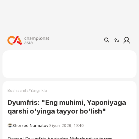
Ўз
/
Bosh sahifa
Yangiliklar
Dyumfris: "Eng muhimi, Yaponiyaga
qarshi o'yinga tayyor bo'lish"
Sherzod Nurmatov
9 iyun 2026, 19:40