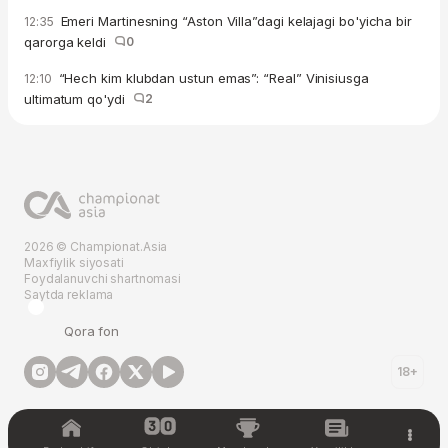
Emeri Martinesning “Aston Villa”dagi kelajagi bo'yicha bir
12:35
qarorga keldi
0
“Hech kim klubdan ustun emas”: “Real” Vinisiusga
12:10
ultimatum qo'ydi
2
2026 © Championat.Asia
Maxfiylik siyosati
Foydalanuvchi shartnomasi
Saytda reklama
Qora fon
18+