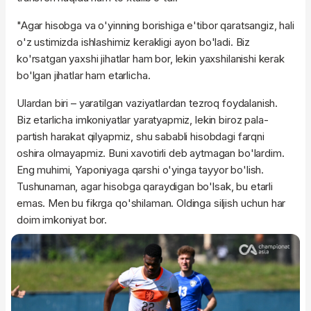
"Agar hisobga va o'yinning borishiga e'tibor qaratsangiz, hali
o'z ustimizda ishlashimiz kerakligi ayon bo'ladi. Biz
ko'rsatgan yaxshi jihatlar ham bor, lekin yaxshilanishi kerak
bo'lgan jihatlar ham etarlicha.
Ulardan biri – yaratilgan vaziyatlardan tezroq foydalanish.
Biz etarlicha imkoniyatlar yaratyapmiz, lekin biroz pala-
partish harakat qilyapmiz, shu sababli hisobdagi farqni
oshira olmayapmiz. Buni xavotirli deb aytmagan bo'lardim.
Eng muhimi, Yaponiyaga qarshi o'yinga tayyor bo'lish.
Tushunaman, agar hisobga qaraydigan bo'lsak, bu etarli
emas. Men bu fikrga qo'shilaman. Oldinga siljish uchun har
doim imkoniyat bor.