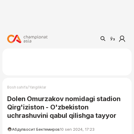
Ўз
/
Bosh sahifa
Yangiliklar
Dolen Omurzakov nomidagi stadion
Qirg'iziston - O'zbekiston
uchrashuvini qabul qilishga tayyor
Абдулвосит Бектемиров
10 sen 2024, 17:23