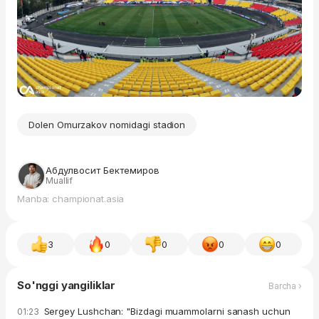
Dolen Omurzakov nomidagi stadion
Абдулвосит Бектемиров
Muallif
Manba: championat.asia
3
0
0
0
0
So'nggi yangiliklar
Barcha ›
Sergey Lushchan: "Bizdagi muammolarni sanash uchun
01:23