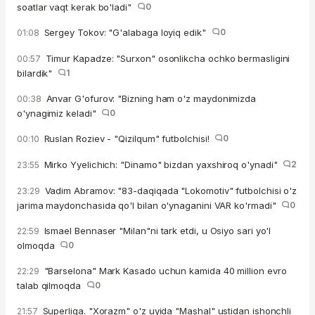
soatlar vaqt kerak bo'ladi"
0
Sergey Tokov: "G'alabaga loyiq edik"
0
01:08
Timur Kapadze: "Surxon" osonlikcha ochko bermasligini
00:57
bilardik"
1
Anvar G'ofurov: "Bizning ham o'z maydonimizda
00:38
o'ynagimiz keladi"
0
Ruslan Roziev - "Qizilqum" futbolchisi!
0
00:10
Mirko Yyelichich: "Dinamo" bizdan yaxshiroq o'ynadi"
2
23:55
Vadim Abramov: "83-daqiqada "Lokomotiv" futbolchisi o'z
23:29
jarima maydonchasida qo'l bilan o'ynaganini VAR ko'rmadi"
0
Ismael Bennaser "Milan"ni tark etdi, u Osiyo sari yo'l
22:59
olmoqda
0
"Barselona" Mark Kasado uchun kamida 40 million evro
22:29
talab qilmoqda
0
Superliga. "Xorazm" o'z uyida "Mashal" ustidan ishonchli
21:57