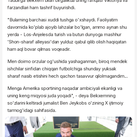
Tadbirga Bekxem bilan birgalikda uning rafiqasi Viktoriya va
farzandlari ham tashrif buyurishdi.
"Bularning barchasi xuddi tushga o'xshaydi. Faoliyatim
davomida ko'plab ajoyib lahzalar bo'lgan, ammo aynan shu
yerda - Los-Anjelesda turish va butun dunyoga mashhur
'Shon-sharaf alleyasi'dan yulduz qabul qilib olish haqiqatan
ham aql bovar qilmas voqeadir.
Men doimo orzular og'ushida yashaganman, biroq mendek
ishchilar sinfidan chiqqan futbolchiga shunday yuksak
sharaf nasib etishini hech qachon tasavvur qilolmagandim...
Menga Amerika sportining naqadar ambiciyali ekanligi va
uning keng miqyosi juda yoqadi", - deya Bekxemning
so'zlarini keltiradi jurnalist Ben Jeykobs o'zining X ijtimoiy
tarmog'idagi sahifasida.