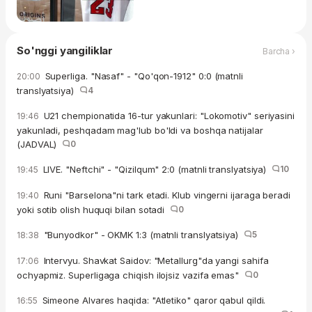
So'nggi yangiliklar
Barcha ›
Superliga. "Nasaf" - "Qo'qon-1912" 0:0 (matnli
20:00
translyatsiya)
4
U21 chempionatida 16-tur yakunlari: "Lokomotiv" seriyasini
19:46
yakunladi, peshqadam mag'lub bo'ldi va boshqa natijalar
(JADVAL)
0
LIVE. "Neftchi" - "Qizilqum" 2:0 (matnli translyatsiya)
10
19:45
Runi "Barselona"ni tark etadi. Klub vingerni ijaraga beradi
19:40
yoki sotib olish huquqi bilan sotadi
0
"Bunyodkor" - OKMK 1:3 (matnli translyatsiya)
5
18:38
Intervyu. Shavkat Saidov: "Metallurg"da yangi sahifa
17:06
ochyapmiz. Superligaga chiqish ilojsiz vazifa emas"
0
Simeone Alvares haqida: "Atletiko" qaror qabul qildi.
16:55