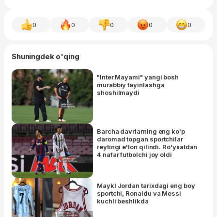
0
0
0
0
0
Shuningdek o'qing
"Inter Mayami" yangi bosh
murabbiy tayinlashga
shoshilmaydi
Barcha davrlarning eng ko'p
daromad topgan sportchilar
reytingi e'lon qilindi. Ro'yxatdan
4 nafar futbolchi joy oldi
Maykl Jordan tarixdagi eng boy
sportchi, Ronaldu va Messi
kuchli beshlikda