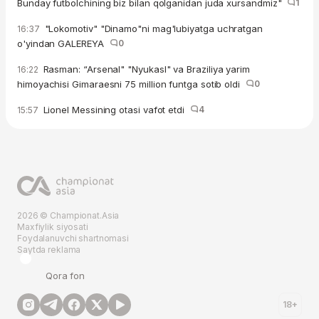
Bunday futbolchining biz bilan qolganidan juda xursandmiz"
1
"Lokomotiv" "Dinamo"ni mag'lubiyatga uchratgan
16:37
o'yindan GALEREYA
0
Rasman: “Arsenal" "Nyukasl" va Braziliya yarim
16:22
himoyachisi Gimaraesni 75 million funtga sotib oldi
0
Lionel Messining otasi vafot etdi
4
15:57
2026 © Championat.Asia
Maxfiylik siyosati
Foydalanuvchi shartnomasi
Saytda reklama
Qora fon
18+