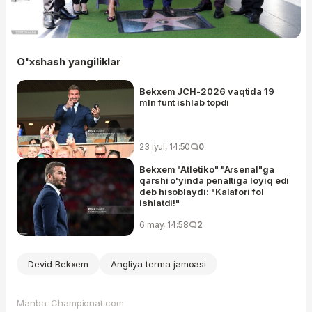
O'xshash yangiliklar
Bekxem JCH-2026 vaqtida 19
mln funt ishlab topdi
23 iyul, 14:50
0
Bekxem "Atletiko" "Arsenal"ga
qarshi o'yinda penaltiga loyiq edi
deb hisoblaydi: "Kalafori fol
ishlatdi!"
6 may, 14:58
2
Devid Bekxem
Angliya terma jamoasi
Manba: Championat.com