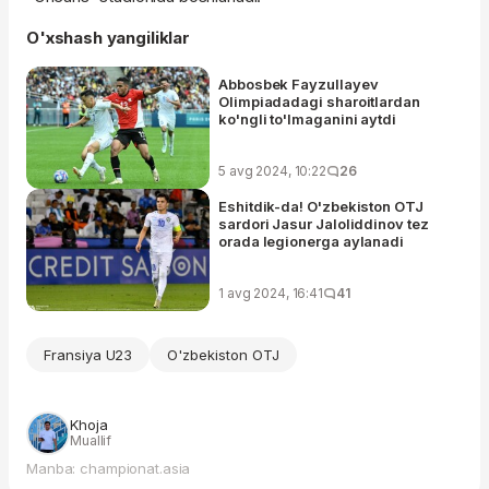
O'xshash yangiliklar
Abbosbek Fayzullayev
Olimpiadadagi sharoitlardan
ko'ngli to'lmaganini aytdi
5 avg 2024, 10:22
26
Eshitdik-da! O'zbekiston OTJ
sardori Jasur Jaloliddinov tez
orada legionerga aylanadi
1 avg 2024, 16:41
41
Fransiya U23
O'zbekiston OTJ
Khoja
Muallif
Manba: championat.asia