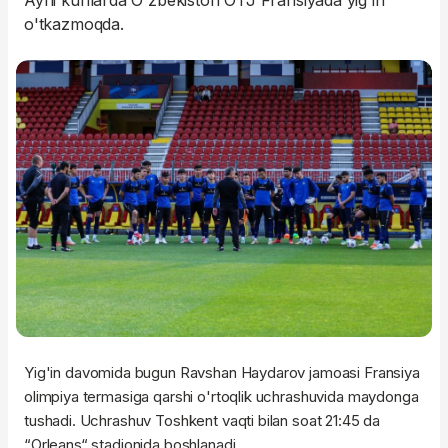
Ayni kunlarda O'zbekiston OTJ Fransiyada yig'in
o'tkazmoqda.
Yig'in davomida bugun Ravshan Haydarov jamoasi Fransiya
olimpiya termasiga qarshi o'rtoqlik uchrashuvida maydonga
tushadi. Uchrashuv Toshkent vaqti bilan soat 21:45 da
“Orleans“ stadionida boshlanadi.