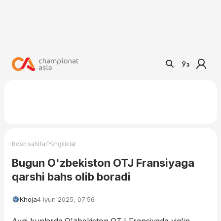
Ўз
/
Bosh sahifa
Yangiliklar
Bugun O'zbekiston OTJ Fransiyaga
qarshi bahs olib boradi
Khoja
4 iyun 2025, 07:56