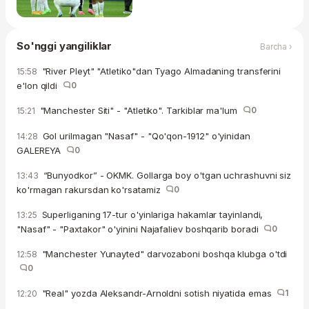
So'nggi yangiliklar
Barcha ›
"River Pleyt" "Atletiko"dan Tyago Almadaning transferini
15:58
e'lon qildi
0
"Manchester Siti" - "Atletiko". Tarkiblar ma'lum
0
15:21
Gol urilmagan "Nasaf" - "Qo'qon-1912" o'yinidan
14:28
GALEREYA
0
“Bunyodkor” - OKMK. Gollarga boy o'tgan uchrashuvni siz
13:43
ko'rmagan rakursdan ko'rsatamiz
0
Superliganing 17-tur o'yinlariga hakamlar tayinlandi,
13:25
"Nasaf" - "Paxtakor" o'yinini Najafaliev boshqarib boradi
0
"Manchester Yunayted" darvozaboni boshqa klubga o'tdi
12:58
0
"Real" yozda Aleksandr-Arnoldni sotish niyatida emas
1
12:20