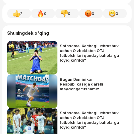
2
0
0
0
0
Shuningdek o'qing
Sofascore. Kechagi uchrashuv
uchun O'zbekiston OTJ
futbolchilari qanday baholarga
loyiq ko'rildi?
Bugun Dominikan
Respublikasiga qarshi
maydonga tushamiz
Sofascore. Kechagi uchrashuv
uchun O'zbekiston OTJ
futbolchilari qanday baholarga
loyiq ko'rildi?