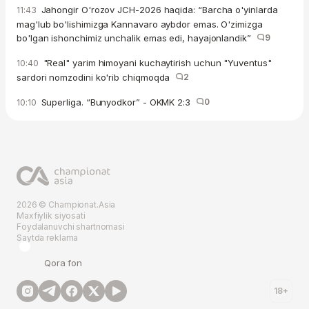
Jahongir O'rozov JCH-2026 haqida: “Barcha o'yinlarda
11:43
mag'lub bo'lishimizga Kannavaro aybdor emas. O'zimizga
bo'lgan ishonchimiz unchalik emas edi, hayajonlandik”
9
"Real" yarim himoyani kuchaytirish uchun "Yuventus"
10:40
sardori nomzodini ko'rib chiqmoqda
2
Superliga. “Bunyodkor” - OKMK 2:3
0
10:10
2026 © Championat.Asia
Maxfiylik siyosati
Foydalanuvchi shartnomasi
Saytda reklama
Qora fon
18+