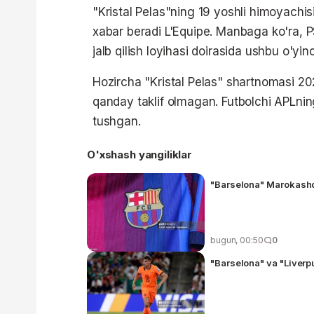
"Kristal Pelas"ning 19 yoshli himoyachis
xabar beradi L'Equipe. Manbaga ko'ra, P
jalb qilish loyihasi doirasida ushbu o'yin
Hozircha "Kristal Pelas" shartnomasi 2
qanday taklif olmagan. Futbolchi APLn
tushgan.
O'xshash yangiliklar
"Barselona" Marokashda
bugun, 00:50
0
"Barselona" va "Liverp