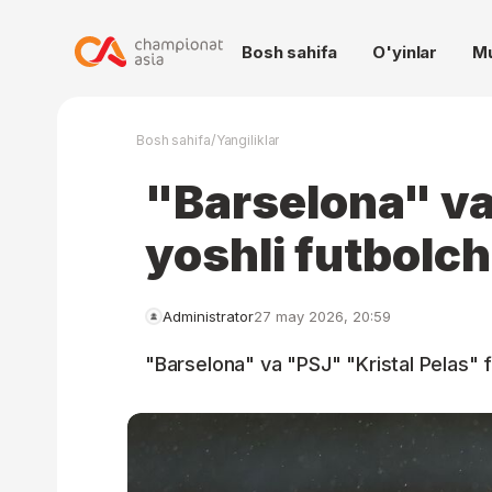
Bosh sahifa
O'yinlar
M
/
Bosh sahifa
Yangiliklar
"Barselona" va
yoshli futbolch
Administrator
27 may 2026, 20:59
"Barselona" va "PSJ" "Kristal Pelas" 