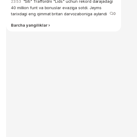
"Siti" Traffordni "Lids" uchun rekord darajadagi
23:53
40 million funt va bonuslar evaziga sotdi. Jeyms
tarixdagi eng qimmat britan darvozaboniga aylandi
0
Barcha yangiliklar ›