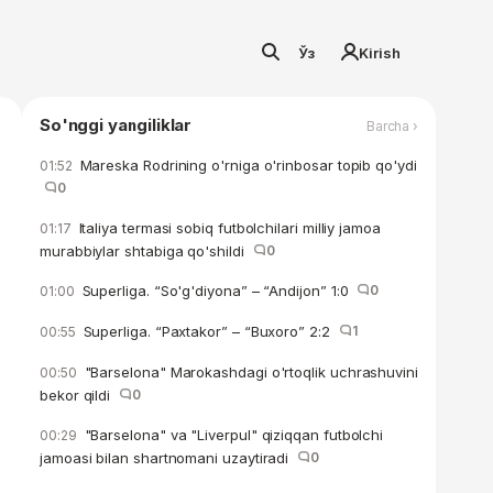
Ўз
Kirish
So'nggi yangiliklar
Barcha ›
Mareska Rodrining o'rniga o'rinbosar topib qo'ydi
01:52
0
Italiya termasi sobiq futbolchilari milliy jamoa
01:17
murabbiylar shtabiga qo'shildi
0
Superliga. “So'g'diyona” – “Andijon” 1:0
0
01:00
Superliga. “Paxtakor” – “Buxoro” 2:2
1
00:55
"Barselona" Marokashdagi o'rtoqlik uchrashuvini
00:50
bekor qildi
0
"Barselona" va "Liverpul" qiziqqan futbolchi
00:29
jamoasi bilan shartnomani uzaytiradi
0