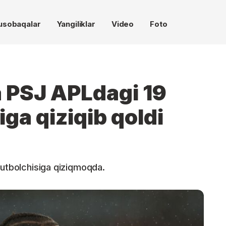
usobaqalar
Yangiliklar
Video
Foto
 PSJ APLdagi 19
iga qiziqib qoldi
futbolchisiga qiziqmoqda.