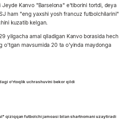
i Jeyde Kanvo "Barselona" e'tiborini tortdi, deya
SJ ham "eng yaxshi yosh francuz futbolchilarini"
chini kuzatib kelgan.
029 yilgacha amal qiladigan Kanvo borasida hech
ing o'tgan mavsumida 20 ta o'yinda maydonga
gi o'rtoqlik uchrashuvini bekor qildi
ul" qiziqqan futbolchi jamoasi bilan shartnomani uzaytiradi