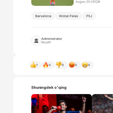
bugun, 00:29
0
Barselona
Kristal Pelas
PSJ
Administrator
Muallif
1
0
0
0
0
Shuningdek o'qing