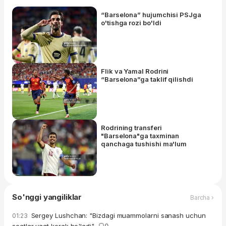
“Barselona” hujumchisi PSJga
o'tishga rozi bo'ldi
Flik va Yamal Rodrini
“Barselona”ga taklif qilishdi
Rodrining transferi
"Barselona"ga taxminan
qanchaga tushishi ma'lum
So'nggi yangiliklar
Barcha ›
Sergey Lushchan: "Bizdagi muammolarni sanash uchun
01:23
0