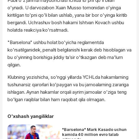
Pubil o'z jarima maydonchasi ichida to'pni qo'li bilan
o'ynadi. U darvozabon Xuan Musso tomonidan o'yinga
kiritilgan to'pni qo'li bilan ushlab, yana bir bor o'yinga kiritib
bergandi. Uchrashuv bosh hakami Ishtvan Kovach ushbu
holatda reakciya ko'rsatmadi.
"Barselona" ushbu holat bo'yicha reglamentda
ko'rsatilganidek, penalti belgilanishi kerak deb hisoblagan va
bu o'yinning borishiga jiddiy ta’sir o'tkazgan deb ma'lum
qilgan.
Klubning yozishicha, so'nggi yillarda YCHLda hakamlarning
tushunarsiz qarorlari ko'paygan va bu jamoalarning zarariga
ishlagan. Aynan hakamlar orqali ayrim jamoalar o'ziga teng
bo'lgan raqiblar bilan ham raqobat qila olmagan.
O'xshash yangiliklar
"Barselona" Mark Kasado uchun
kamida 40 million evro talab