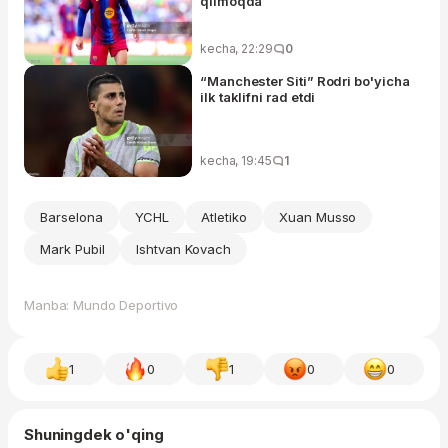
qilmoqda
kecha, 22:29
0
“Manchester Siti” Rodri bo'yicha
ilk taklifni rad etdi
kecha, 19:45
1
Barselona
YCHL
Atletiko
Xuan Musso
Mark Pubil
Ishtvan Kovach
Manba: Mundo Deportivo
1
0
1
0
0
Shuningdek o'qing