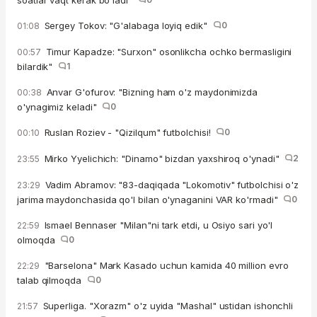
soatlar vaqt kerak bo'ladi"
Sergey Tokov: "G'alabaga loyiq edik"
0
01:08
Timur Kapadze: "Surxon" osonlikcha ochko bermasligini
00:57
bilardik"
1
Anvar G'ofurov: "Bizning ham o'z maydonimizda
00:38
o'ynagimiz keladi"
0
Ruslan Roziev - "Qizilqum" futbolchisi!
0
00:10
Mirko Yyelichich: "Dinamo" bizdan yaxshiroq o'ynadi"
2
23:55
Vadim Abramov: "83-daqiqada "Lokomotiv" futbolchisi o'z
23:29
jarima maydonchasida qo'l bilan o'ynaganini VAR ko'rmadi"
0
Ismael Bennaser "Milan"ni tark etdi, u Osiyo sari yo'l
22:59
olmoqda
0
"Barselona" Mark Kasado uchun kamida 40 million evro
22:29
talab qilmoqda
0
Superliga. "Xorazm" o'z uyida "Mashal" ustidan ishonchli
21:57