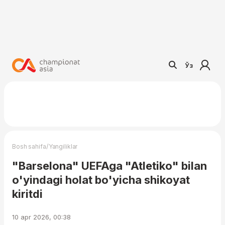
Ўз
/
Bosh sahifa
Yangiliklar
"Barselona" UEFAga "Atletiko" bilan
o'yindagi holat bo'yicha shikoyat
kiritdi
10 apr 2026, 00:38