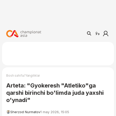
Ўз
/
Bosh sahifa
Yangiliklar
Arteta: "Gyokeresh "Atletiko"ga
qarshi birinchi bo'limda juda yaxshi
o'ynadi"
Sherzod Nurmatov
1 may 2026, 15:05