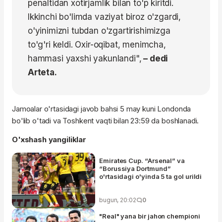
penaltidan xotirjamlik bilan to'p kiritdi.
Ikkinchi bo'limda vaziyat biroz o'zgardi,
o'yinimizni tubdan o'zgartirishimizga
to'g'ri keldi. Oxir-oqibat, menimcha,
hammasi yaxshi yakunlandi",
– dedi
Arteta.
Jamoalar o'rtasidagi javob bahsi 5 may kuni Londonda
bo'lib o'tadi va Toshkent vaqti bilan 23:59 da boshlanadi.
O'xshash yangiliklar
Emirates Cup. “Arsenal” va
“Borussiya Dortmund”
o'rtasidagi o'yinda 5 ta gol urildi
bugun, 20:02
0
"Real" yana bir jahon chempioni