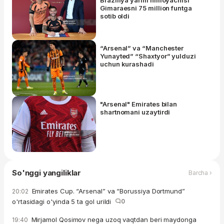
Gimaraesni 75 million funtga
sotib oldi
“Arsenal” va “Manchester
Yunayted” “Shaxtyor” yulduzi
uchun kurashadi
"Arsenal" Emirates bilan
shartnomani uzaytirdi
So'nggi yangiliklar
Barcha ›
Emirates Cup. “Arsenal” va “Borussiya Dortmund”
20:02
o'rtasidagi o'yinda 5 ta gol urildi
0
Mirjamol Qosimov nega uzoq vaqtdan beri maydonga
19:40