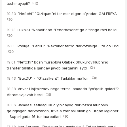
tushmayapti?
2
"Neftchi" "Qizilqum"ni tor-mor etgan o'yindan GALEREYA
19:33
0
Lukaku "Napoli"dan "Fenerbaxche"ga o'tishga rozi bo'ldi
19:23
0
Proliga. "FarDU" "Paxtakor farm" darvozasiga 5 ta gol urdi
19:05
0
"Neftchi" bosh murabbiyi Otabek Shukurov klubning
19:01
transfer taklifiga qanday javob berganini aytdi
1
"BuxDU" - "G'azalkent". Tarkiblar ma'lum
0
18:43
Anvar Hojimirzaev nega terma jamoada "yo'qolib qoladi"?
18:38
Abramov javob berdi
0
Jamoasi safidagi ilk o'yinidayoq darvozani munosib
18:06
qo'riqlagan darvozabon, trivela zarbasi bilan gol urgan legioner
- Superligada 16-tur laureatlari
0
Igor Sergeev "Paxtakor"ga qaytadimi? Tojiev javob berdi
17:48