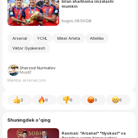
bilan shartnoma imzolashi
mumkin
bugun, 08:50
0
Arsenal
YCHL
Mikel Arteta
Atletiko
Viktor Gyokeresh
Sherzod Nurmatov
Muallif
Manba: arsenal.com
2
0
0
0
0
Shuningdek o'qing
Rasman: “Arsenal" "Nyukasl" va
Braziliya yarim himoyachisi