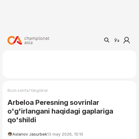
Ўз
/
Bosh sahifa
Yangiliklar
Arbeloa Peresning sovrinlar
o'g'irlangani haqidagi gaplariga
qo'shildi
Aslanov Jasurbek
13 may 2026, 15:10