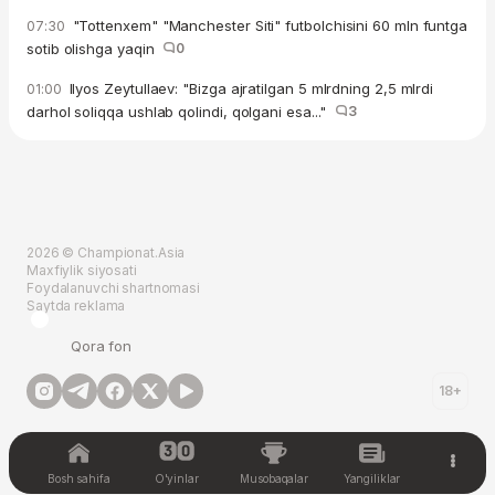
"Tottenxem" "Manchester Siti" futbolchisini 60 mln funtga
07:30
sotib olishga yaqin
0
Ilyos Zeytullaev: "Bizga ajratilgan 5 mlrdning 2,5 mlrdi
01:00
darhol soliqqa ushlab qolindi, qolgani esa..."
3
2026 © Championat.Asia
Maxfiylik siyosati
Foydalanuvchi shartnomasi
Saytda reklama
Qora fon
18+
Bosh sahifa
O'yinlar
Musobaqalar
Yangiliklar