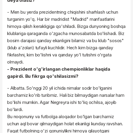
deya olasiz?
- Men bu yerda prezidentning chiqishini sharhlash uchun
turganim yo'q. Har bir madridist "Madrid" manfaatlarini
himoya qilish kerakligiga qo'shiladi. Bizga dunyoning boshqa
klublariga qaraganda o'zgacha munosabatda bo'lishadi. Biz
bosim darajasi qanday ekanligini bilamiz va bu klub "sosos"
(klub a'zolari) tufayli kuchlidir. Hech kim bizga qanday
fikrlashni, kim bo'lishni va qanday yo'l tutishni o'rgata
olmaydi.
- Prezident o'g'irlangan chempionliklar haqida
gapirdi. Bu fikrga qo'shilasizmi?
- Albatta. So'nggi 20 yil ichida nimalar sodir bo'lganini
barchamiz ko'rib turibmiz. Hali biz bilmaydigan narsalar ham
bo'lishi mumkin. Agar Negreyra ishi to'liq ochilsa, ajoyib
bo'lardi.
Bu noqonuniy va futbolga aloqador bo'lgan barchamiz
uchun aql bovar qilmaydigan holat ekanligi kunday ravshan.
Faqat futbolning o'zi qonuniylikni himoya qilayotgani