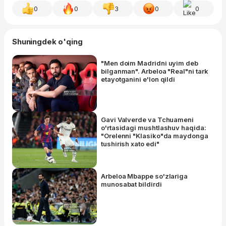
0
0
3
0
0
Shuningdek o'qing
"Men doim Madridni uyim deb
bilganman". Arbeloa "Real"ni tark
etayotganini e'lon qildi
Gavi Valverde va Tchuameni
o'rtasidagi mushtlashuv haqida:
"Orelenni "Klasiko"da maydonga
tushirish xato edi"
Arbeloa Mbappe so'zlariga
munosabat bildirdi