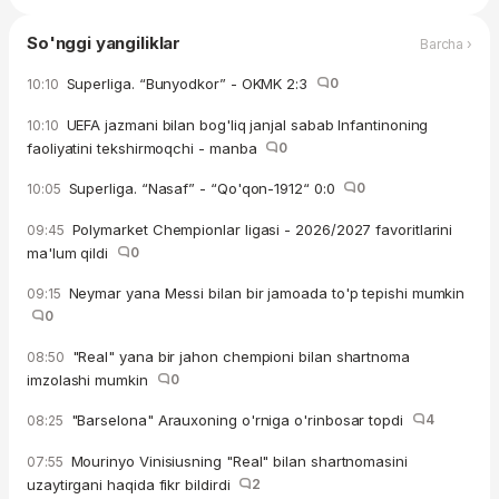
So'nggi yangiliklar
Barcha ›
Superliga. “Bunyodkor” - OKMK 2:3
0
10:10
UEFA jazmani bilan bog'liq janjal sabab Infantinoning
10:10
faoliyatini tekshirmoqchi - manba
0
Superliga. “Nasaf” - “Qo'qon-1912“ 0:0
0
10:05
Polymarket Chempionlar ligasi - 2026/2027 favoritlarini
09:45
ma'lum qildi
0
Neymar yana Messi bilan bir jamoada to'p tepishi mumkin
09:15
0
"Real" yana bir jahon chempioni bilan shartnoma
08:50
imzolashi mumkin
0
"Barselona" Arauxoning o'rniga o'rinbosar topdi
4
08:25
Mourinyo Vinisiusning "Real" bilan shartnomasini
07:55
uzaytirgani haqida fikr bildirdi
2