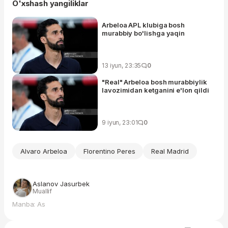
O'xshash yangiliklar
Arbeloa APL klubiga bosh
murabbiy bo'lishga yaqin
13 iyun, 23:35
0
"Real" Arbeloa bosh murabbiylik
lavozimidan ketganini e'lon qildi
9 iyun, 23:01
0
Alvaro Arbeloa
Florentino Peres
Real Madrid
Aslanov Jasurbek
Muallif
Manba: As