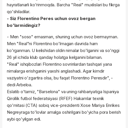
hayratlanarli ko'rinmoqda. Barcha "Real" muxlislari bu fikrga
qo'shiladilar.
- Siz Florentino Peres uchun ovoz bergan
bo'larmidingiz?
- Men "soso" emasman, shuning uchun ovoz bermayman.
Men "Real"ni Florentino bo'lmagan davrida ham
ko'rganman. U kelishidan oldin nimalar bo'lganini va so'nggi
26 yil ichida klub qanday holatga kelganini bilaman.
"Real" ishqibozlari Florentino sovrinlardan tashqari yana
nimalarga erishganini yaxshi anglashadi. Agar kimdir
vaziyatni o'zgartira olsa, bu faqat Florentino Peresdir", -
dedi Arbeloa.
Eslatib o'tamiz, "Barselona" va uning rahbariyatiga Ispaniya
Qirollik futbol federatsiyasi (RFEF) Hakamlar texnik
qo'mitasi (CTA) sobiq vice-prezidenti Xose Mariya Enrikes
Negreyraga to'lovlar amalga oshirilgani bo'yicha pora berish
aybi qo'yilgan edi.