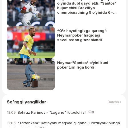
o'yinda dubl qayd etdi. "Santos"
hujumchisi Braziliya
chempionatining 9 o'yinida 6+2
natija qayd etdi
“O'z hayotingizga qarang”:
Neymar poker haqidagi
savollardan g'azablandi
Neymar "Santos" o'yini kuni
poker turniriga bordi
So'nggi yangiliklar
Barcha ›
Behruz Karimov - "Lugano" futbolchisi!
0
12:09
"Tottenxem" Rafinyani maqsad qilgandi. Braziliyalik bunga
12:06