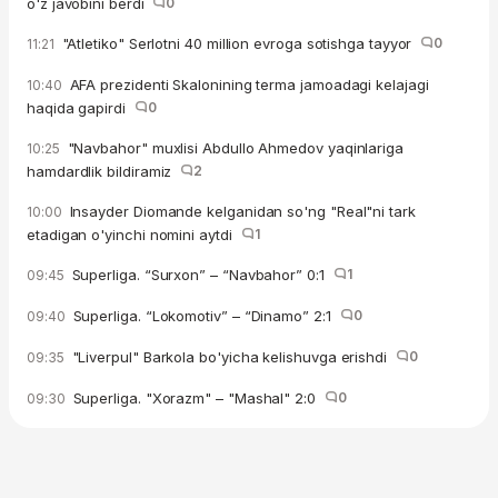
o'z javobini berdi
0
"Atletiko" Serlotni 40 million evroga sotishga tayyor
0
11:21
AFA prezidenti Skalonining terma jamoadagi kelajagi
10:40
haqida gapirdi
0
"Navbahor" muxlisi Abdullo Ahmedov yaqinlariga
10:25
hamdardlik bildiramiz
2
Insayder Diomande kelganidan so'ng "Real"ni tark
10:00
etadigan o'yinchi nomini aytdi
1
Superliga. “Surxon” – “Navbahor” 0:1
1
09:45
Superliga. “Lokomotiv” – “Dinamo” 2:1
0
09:40
"Liverpul" Barkola bo'yicha kelishuvga erishdi
0
09:35
Superliga. "Xorazm" – "Mashal" 2:0
0
09:30