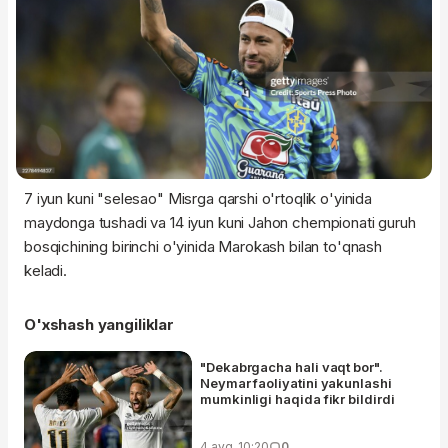
7 iyun kuni "selesao" Misrga qarshi o'rtoqlik o'yinida
maydonga tushadi va 14 iyun kuni Jahon chempionati guruh
bosqichining birinchi o'yinida Marokash bilan to'qnash
keladi.
O'xshash yangiliklar
"Dekabrgacha hali vaqt bor".
Neymar faoliyatini yakunlashi
mumkinligi haqida fikr bildirdi
4 avg, 10:20
0