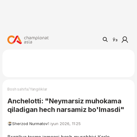
Ўз
/
Bosh sahifa
Yangiliklar
Anchelotti: "Neymarsiz muhokama
qiladigan hech narsamiz bo'lmasdi"
Sherzod Nurmatov
1 iyun 2026, 11:25