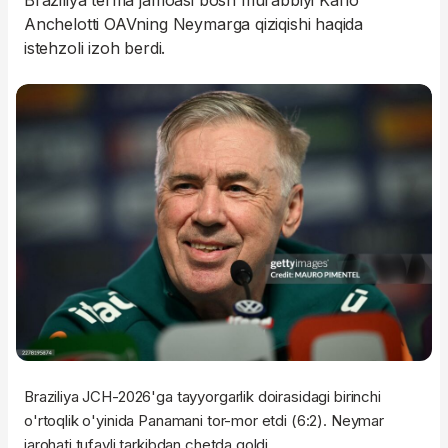
Braziliya terma jamoasi bosh murabbiyi Karlo
Anchelotti OAVning Neymarga qiziqishi haqida
istehzoli izoh berdi.
Braziliya JCH-2026'ga tayyorgarlik doirasidagi birinchi
o'rtoqlik o'yinida Panamani tor-mor etdi (6:2). Neymar
jarohati tufayli tarkibdan chetda qoldi.