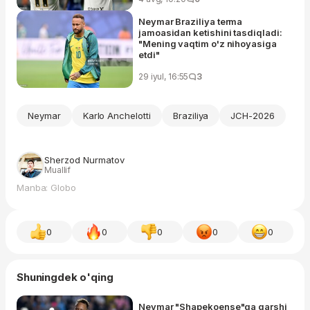
Neymar Braziliya terma
jamoasidan ketishini tasdiqladi:
"Mening vaqtim o'z nihoyasiga
etdi"
29 iyul, 16:55
3
Neymar
Karlo Anchelotti
Braziliya
JCH-2026
Sherzod Nurmatov
Muallif
Manba: Globo
0
0
0
0
0
Shuningdek o'qing
Neymar "Shapekoense"ga qarshi