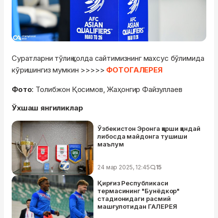
Суратларни тўлиқ ҳолда сайтимизнинг махсус бўлимида
кўришингиз мумкин >>>>>
ФОТОГАЛЕРЕЯ
Фото
: Толибжон Қосимов, Жаҳонгир Файзуллаев
Ўхшаш янгиликлар
Ўзбекистон Эронга қарши қандай
либосда майдонга тушиши
маълум
24 мар 2025, 12:45
15
Қирғиз Республикаси
термасининг "Бунёдкор"
стадионидаги расмий
машғулотидан ГАЛЕРЕЯ