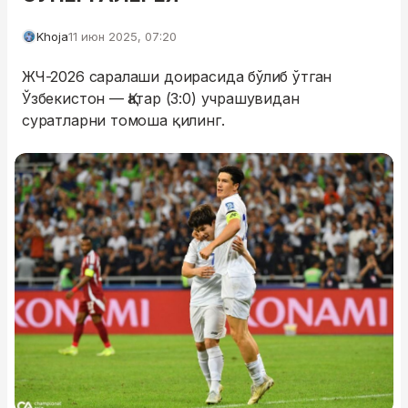
Khoja
11 июн 2025, 07:20
ЖЧ-2026 саралаши доирасида бўлиб ўтган
Ўзбекистон — Қатар (3:0) учрашувидан
суратларни томоша қилинг.