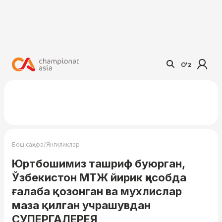
O'z
/
Бош саҳифа
Янгиликлар
Юртбошимиз ташриф буюрган,
Ўзбекистон МТЖ йирик ҳисобда
ғалаба қозонган ва мухлислар
маза қилган учрашувдан
СУПEРГАЛEРEЯ