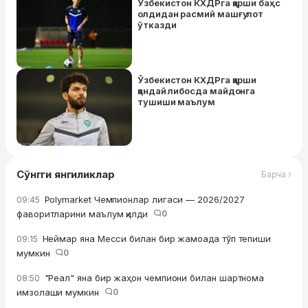
Ўзбекистон КХДРга қарши баҳс
олдидан расмий машғулот
ўтказди
Ўзбекистон КХДРга қарши
қандай либосда майдонга
тушиши маълум
Сўнгги янгиликлар
Барча ›
Polymarket Чемпионлар лигаси — 2026/2027
09:45
фаворитларини маълум қилди
0
Неймар яна Месси билан бир жамоада тўп тепиши
09:15
мумкин
0
"Реал" яна бир жаҳон чемпиони билан шартнома
08:50
имзолаши мумкин
0