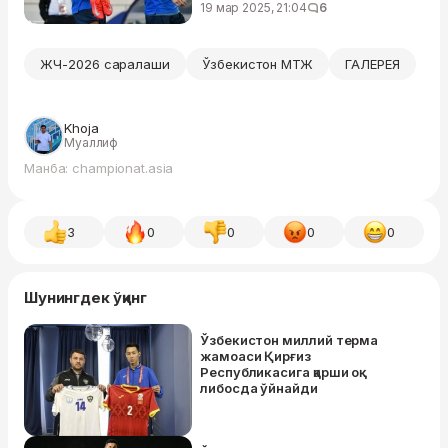
19 мар 2025, 21:04
6
ЖЧ-2026 саралаши
Ўзбекистон МТЖ
ГАЛEРEЯ
Khoja
Муаллиф
Манба: championat.asia
3
0
0
0
0
Шунингдек ўқинг
Ўзбекистон миллий терма
жамоаси Қирғиз
Республикасига қарши оқ
либосда ўйнайди