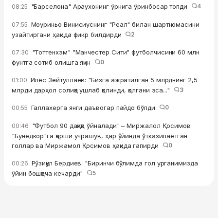
"Барселона" Араухонинг ўрнига ўринбосар топди
4
08:25
Моуриньо Винисиуснинг "Реал" билан шартномасини
07:55
узайтиргани ҳақида фикр билдирди
2
"Тоттенхэм" "Манчестер Сити" футболчисини 60 млн
07:30
фунтга сотиб олишга яқин
0
Илёс Зейтуллаев: "Бизга ажратилган 5 млрднинг 2,5
01:00
млрди дарҳол солиққа ушлаб қолинди, қолгани эса..."
3
Галлахерга янги даъвогар пайдо бўлди
0
00:55
"Футбол 90 дақиқа ўйналади" – Миржалол Қосимов
00:46
"Бунёдкор"га қарши учрашув, ҳар ўйинда ўтказилаётган
голлар ва Миржамол Қосимов ҳақида гапирди
0
Рўзиқул Бердиев: "Биринчи бўлимда гол урганимизда
00:26
ўйин бошқача кечарди"
5