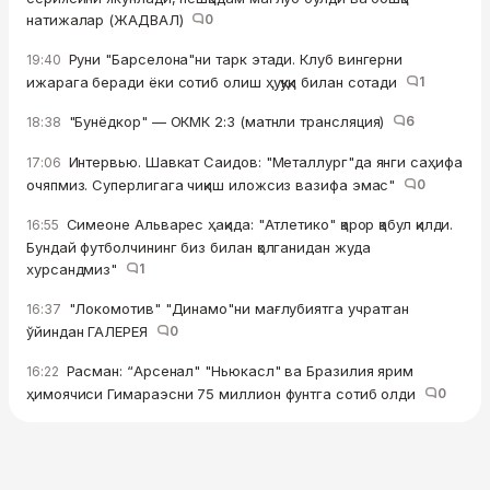
натижалар (ЖАДВАЛ)
0
Руни "Барселона"ни тарк этади. Клуб вингерни
19:40
ижарага беради ёки сотиб олиш ҳуқуқи билан сотади
1
"Бунёдкор" — ОКМК 2:3 (матнли трансляция)
6
18:38
Интервью. Шавкат Саидов: "Металлург"да янги саҳифа
17:06
очяпмиз. Суперлигага чиқиш иложсиз вазифа эмас"
0
Симеоне Альварес ҳақида: "Атлетико" қарор қабул қилди.
16:55
Бундай футболчининг биз билан қолганидан жуда
хурсандмиз"
1
"Локомотив" "Динамо"ни мағлубиятга учратган
16:37
ўйиндан ГАЛЕРЕЯ
0
Расман: “Арсенал" "Ньюкасл" ва Бразилия ярим
16:22
ҳимоячиси Гимараэсни 75 миллион фунтга сотиб олди
0