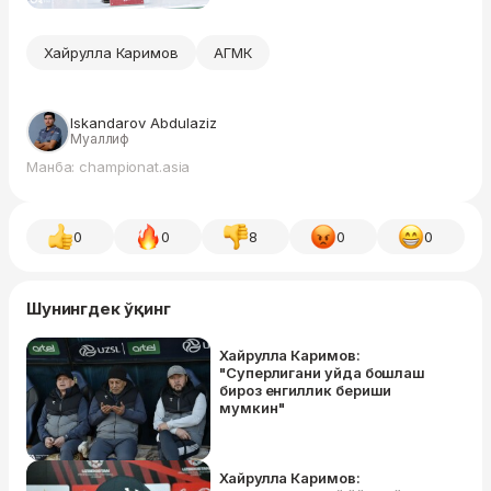
Хайрулла Каримов
АГМК
Iskandarov Abdulaziz
Муаллиф
Манба: championat.asia
0
0
8
0
0
Шунингдек ўқинг
Хайрулла Каримов:
"Суперлигани уйда бошлаш
бироз енгиллик бериши
мумкин"
Хайрулла Каримов: