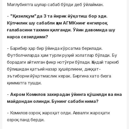
Мағлубиятга шулар сабаб бўлди деб ўйлайман.
-
"Қизилқум"да 3 та йирик йўқотиш бор эди.
Кўпчилик шу сабабли ҳам АГМКнинг енгилроқ
ғалабасини тахмин қилганди. Ўйин давомида шу
нарса сезилдими?
- Барибир ҳар бир ўйинда кўрсатма берилади.
Футболчиларда ҳам турли руҳий холатлар бўлади. Бу
борадаги айтилган фикр нотўғри бўлади. Қандай таркиб
бўлишидан қатъий назар ҳушёрликни, диққат-
эътиборни йўқотмаслик керак. Биргина хато бизга
қимматга тушди.
-
Акром Комилов захирадан ўйинга қўшилди ва яна
майдондан олинди. Бунинг сабаби нима?
- Комилов озроқ жароҳат олди. Аввалги жароҳати
озроқ панд берди.