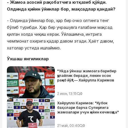
- Жамоа асосий рақобатчига ютқазиб қўйди.
Олдинда қийин ўйинлар бор, мақсадлар қандай?
- Олдинда ўйинлар бор, ҳар бир очко олтинга тенг
бўлиб турибди. Ҳар бир учрашувга ғалабани мақсад
қилган холда чиқиш керак. Ўйлашимча, интрига
чемпионат охирига қадар давом этади. Ҳаёт давом,
хатолар устида ишлаймиз.
Ўхшаш янгиликлар
"Уйда ўйнаш жамоага барибир
қулайлик беради, лекин осон
рақиб йўқ" — Хайрулла Каримов
2 июн, 13:15
0
Хайрулло Каримов: "Кубок
баҳслари барча Суперлига
жамоалари учун қийин кечмоқда"
21 май, 00:40
0