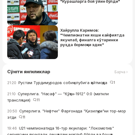
"Курашларга бой ўйин бўлди"
Хайрулла Каримов:
"Чемпионатни яхши кайфиятда
якунлаб, финалга кўтаринки
руҳда бормоқчи эдик"
Сўнгги янгиликлар
Барча ›
Рустам Турдимуродов собиқ клубига қайтмоқда
1
21:20
Суперлига. "Насаф" — "Қўқон-1912" 0:0 (матнли
21:10
трансляция)
11
Суперлига. "Нефтчи" Фарғонада "Қизилқум"ни тор-мор
20:50
этди
11
U21 чемпионатида 16-тур якунлари: "Локомотив"
19:46
сериясини якунлади, пешқадам мағлуб бўлди ва бошқа