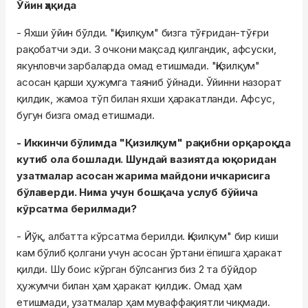
Ўйин ҳақида
- Яхши ўйин бўлди. "Қизилқум" бизга тўғридан-тўғри
рақобатчи эди. 3 очкони мақсад қилгандик, афсуски,
якунловчи зарбаларда омад етишмади. "Қизилқум"
асосан қарши ҳужумга таяниб ўйнади. Ўйинни назорат
қилдик, жамоа тўп билан яхши ҳаракатланди. Афсус,
бугун бизга омад етишмади.
- Иккинчи бўлимда "Қизилқум" рақибни орқароқда
кутиб ола бошлади. Шундай вазиятда юқоридан
узатмалар асосан жарима майдони ичкарисига
бўлаверди. Нима учун бошқача услуб бўйича
кўрсатма берилмади?
- Йўқ, албатта кўрсатма берилди. Қизилқум" бир киши
кам бўлиб қолгани учун асосан ўртани ёпишга ҳаракат
қилди. Шу боис кўрган бўлсангиз биз 2 та бўйдор
ҳужумчи билан ҳам ҳаракат қилдик. Омад ҳам
етишмади, узатмалар ҳам муваффақиятли чиқмади.