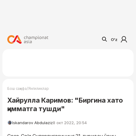
O'z
/
Бош саҳифа
Янгиликлар
Хайрулла Каримов: "Биргина хато
қимматга тушди"
Iskandarov Abdulaziz
8 окт 2022, 20:54