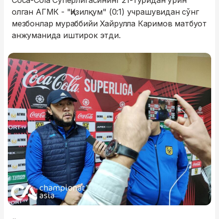
Coca-Cola Суперлигасининг 21-туридан ўрин
олган АГМК - "Қизилқум" (0:1) учрашувидан сўнг
мезбонлар мураббийи Хайрулла Каримов матбуот
анжуманида иштирок этди.