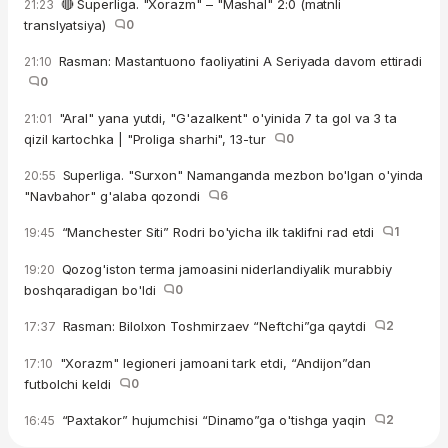
🔴 Superliga. "Xorazm" – "Mashal" 2:0 (matnli
21:23
translyatsiya)
0
Rasman: Mastantuono faoliyatini A Seriyada davom ettiradi
21:10
0
"Aral" yana yutdi, "G'azalkent" o'yinida 7 ta gol va 3 ta
21:01
qizil kartochka | "Proliga sharhi", 13-tur
0
Superliga. "Surxon" Namanganda mezbon bo'lgan o'yinda
20:55
"Navbahor" g'alaba qozondi
6
“Manchester Siti” Rodri bo'yicha ilk taklifni rad etdi
1
19:45
Qozog'iston terma jamoasini niderlandiyalik murabbiy
19:20
boshqaradigan bo'ldi
0
Rasman: Bilolxon Toshmirzaev “Neftchi”ga qaytdi
2
17:37
"Xorazm" legioneri jamoani tark etdi, “Andijon”dan
17:10
futbolchi keldi
0
“Paxtakor” hujumchisi “Dinamo”ga o'tishga yaqin
2
16:45