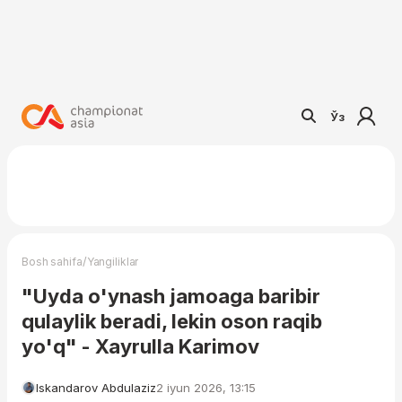
Ўз
/
Bosh sahifa
Yangiliklar
"Uyda o'ynash jamoaga baribir
qulaylik beradi, lekin oson raqib
yo'q" - Xayrulla Karimov
Iskandarov Abdulaziz
2 iyun 2026, 13:15