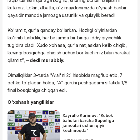
raqib tushishi qur'aga bog'liq, shuning uchun natijalarni
kutamiz. Lekin, albatta, o'z maydonimizda o'ynash baribir
qaysidir manoda jamoaga ustunlik va qulaylik beradi.
Ko'ramiz, qur'a qanday bo'larkan. Hozirgi o'yinlardan
ko'rinib turibdiki, har bir jamoa bir-biriga jiddiy qiyinchilik
tug'dira oladi. Xudo xohlasa, qur'a natijasidan kelib chiqib,
keyingi bosqichga chiqish uchun bor kuchimiz bilan harakat
qilamiz”,
– dedi murabbiy.
Olmaliqliklar 3-turda "Aral"ni 2:1 hisobida mag'lub etib, 7
ochko to'plagan holda, "A" guruhi peshqadami sifatida 1/8
final bosqichiga chiqqan edi.
O'xshash yangiliklar
Xayrullo Karimov: "Kubok
bahslari barcha Superliga
jamoalari uchun qiyin
kechmoqda"