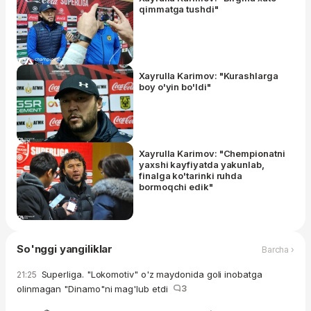
qimmatga tushdi"
Xayrulla Karimov: "Kurashlarga
boy o'yin bo'ldi"
Xayrulla Karimov: "Chempionatni
yaxshi kayfiyatda yakunlab,
finalga ko'tarinki ruhda
bormoqchi edik"
So'nggi yangiliklar
Barcha ›
Superliga. "Lokomotiv" o'z maydonida goli inobatga
21:25
olinmagan "Dinamo"ni mag'lub etdi
3