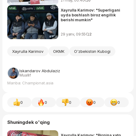
21 may, 00:40
0
Xayrulla Karimov: "Superligani
uyda boshlash biroz engillik
berishi mumkin"
29 yanv, 09:55
2
Xayrulla Karimov
OKMK
O'zbekiston Kubogi
Iskandarov Abdulaziz
Muallif
Manba: Championat.asia
0
0
0
0
0
Shuningdek o'qing
Xayrulla Karimov: "Birgina xato