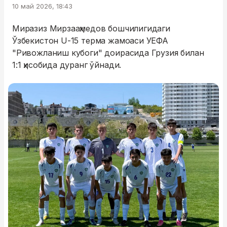
10 май 2026, 18:43
Миразиз Мирзааҳмедов бошчилигидаги
Ўзбекистон U-15 терма жамоаси УЕФА
"Ривожланиш кубоги" доирасида Грузия билан
1:1 ҳисобида дуранг ўйнади.