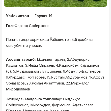
Ўзбекистон — Грузия 1:1
Гол:
Фарзод Собиржонов.
Пенальтилар сериясида Ўзбекистон 4:5 ҳисобида
мағлубиятга учради.
Асосий таркиб:
1.Даниел Тараев, 2.Абдуворис
Қудратов, 3.Илҳом Мирзаев, 4.Камронбек Қаҳрамонов
(с), 5.Муҳаммадали Лутфуллаев, 6.Абдуллоҳ Бахтиёров,
9.Фирдавс Тўхтабоев, 15.Рустам Абдураимов, 17.Афруз
Эрназаров, 20.Роман Айзаттулов, 22.Миржалол
Миродиллаев
Захирадан майдонга тушганлар: Сиддиқов,
Собиржонов, Мирзоҳидов, Фармонов, Аҳматиллаев,
Пўлатов, Мухторжонов, Ҳасанбоев,