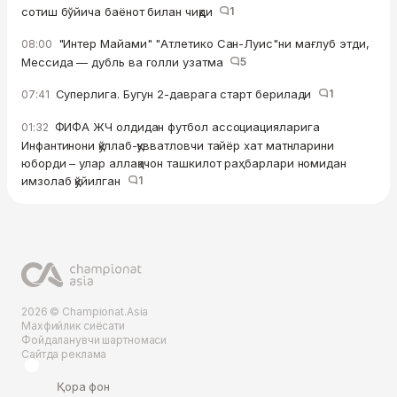
сотиш бўйича баёнот билан чиқди
1
"Интер Майами" "Атлетико Сан-Луис"ни мағлуб этди,
08:00
Мессида — дубль ва голли узатма
5
Суперлига. Бугун 2-даврага старт берилади
1
07:41
ФИФА ЖЧ олдидан футбол ассоциацияларига
01:32
Инфантинони қўллаб-қувватловчи тайёр хат матнларини
юборди – улар аллақачон ташкилот раҳбарлари номидан
имзолаб қўйилган
1
2026 © Championat.Asia
Махфийлик сиёсати
Фойдаланувчи шартномаси
Сайтда реклама
Қора фон