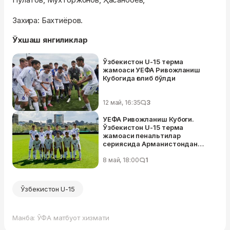
Захира: Бахтиёров.
Ўхшаш янгиликлар
Ўзбекистон U-15 терма
жамоаси УEФА Ривожланиш
Кубогида ғолиб бўлди
12 май, 16:35
3
УЕФА Ривожланиш Кубоги.
Ўзбекистон U-15 терма
жамоаси пенальтилар
сериясида Арманистондан
устун келди
8 май, 18:00
1
Ўзбекистон U-15
Манба: ЎФА матбуот хизмати