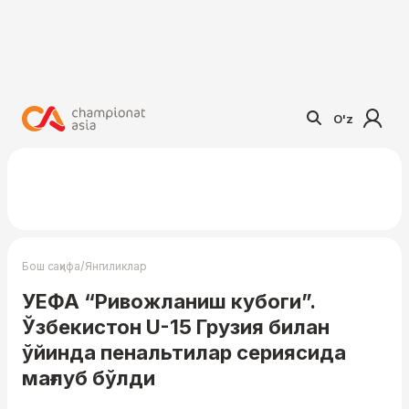
O'z
/
Бош саҳифа
Янгиликлар
УЕФА “Ривожланиш кубоги”.
Ўзбекистон U-15 Грузия билан
ўйинда пенальтилар сериясида
мағлуб бўлди