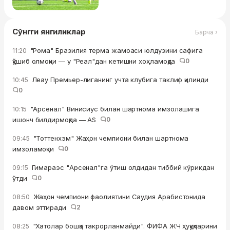
Сўнгги янгиликлар
Барча ›
"Рома" Бразилия терма жамоаси юлдузини сафига
11:20
қўшиб олмоқчи — у "Реал"дан кетишни хоҳламоқда
0
Леау Премьер-лиганинг учта клубига таклиф қилинди
10:45
0
"Арсенал" Винисиус билан шартнома имзолашига
10:15
ишонч билдирмоқда — AS
0
"Тоттенхэм" Жаҳон чемпиони билан шартнома
09:45
имзоламоқчи
0
Гимараэс "Арсенал"га ўтиш олдидан тиббий кўрикдан
09:15
ўтди
0
Жаҳон чемпиони фаолиятини Саудия Арабистонида
08:50
давом эттиради
2
"Хатолар бошқа такрорланмайди". ФИФА ЖЧ ҳуқуқларини
08:25