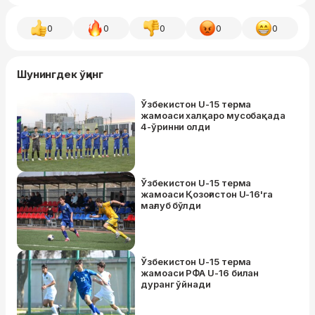
0
0
0
0
0
Шунингдек ўқинг
Ўзбекистон U-15 терма
жамоаси халқаро мусобақада
4-ўринни олди
Ўзбекистон U-15 терма
жамоаси Қозоғистон U-16'га
мағлуб бўлди
Ўзбекистон U-15 терма
жамоаси РФА U-16 билан
дуранг ўйнади