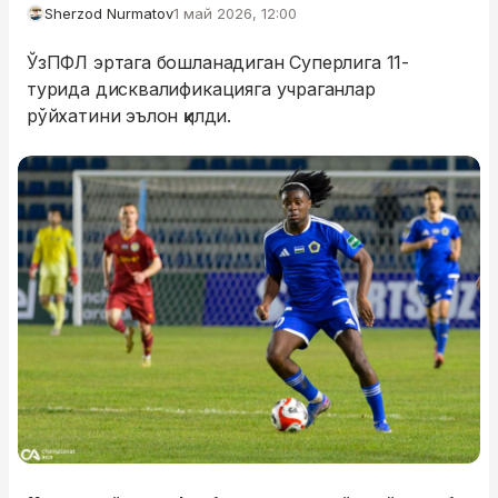
Sherzod Nurmatov
1 май 2026, 12:00
ЎзПФЛ эртага бошланадиган Суперлига 11-
турида дисквалификацияга учраганлар
рўйхатини эълон қилди.