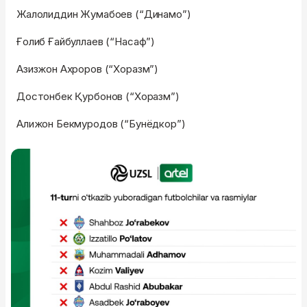
Жалолиддин Жумабоев (“Динамо”)
Ғолиб Ғайбуллаев (“Насаф”)
Азизжон Ахроров (“Хоразм”)
Достонбек Қурбонов (“Хоразм”)
Алижон Бекмуродов (“Бунёдкор”)