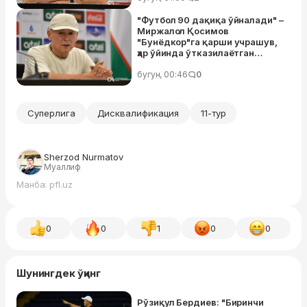
"Футбол 90 дақиқа ўйналади" –
Миржалол Қосимов
"Бунёдкор"га қарши учрашув,
ҳар ўйинда ўтказилаётган
голлар ва Миржамол Қосимов
ҳақида гапирди
бугун, 00:46
0
Суперлига
Дисквалификация
11-тур
Sherzod Nurmatov
Муаллиф
Манба: pfl.uz
0
0
1
0
0
Шунингдек ўқинг
Рўзиқул Бердиев: "Биринчи