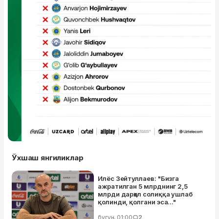
Ўхшаш янгиликлар
Илёс Зейтуллаев: "Бизга
ажратилган 5 млрднинг 2,5
млрди дарҳол солиққа ушлаб
қолинди, қолгани эса..."
бугун, 01:00
2