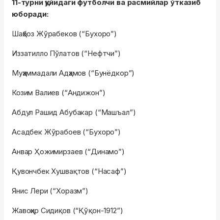
11-турни қуйидаги футболчи ва расмийлар ўтказиб
юборади:
Шаҳбоз Жўрабеков (“Бухоро”)
Иззатилло Пўлатов (“Нефтчи”)
Муҳаммадали Адҳамов (“Бунёдкор”)
Козим Валиев (“Андижон”)
Абдул Рашид Абубакар (“Машъал”)
Асадбек Жўрабоев (“Бухоро”)
Анвар Ҳожимирзаев (“Динамо”)
Қувончбек Хушвақтов (“Насаф”)
Янис Лери (“Хоразм”)
Жавоҳир Сидиқов (“Қўқон-1912”)