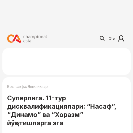
O'z
/
Бош саҳифа
Янгиликлар
Суперлига. 11-тур
дисквалификациялари: “Насаф”,
“Динамо” ва “Хоразм”
йўқотишларга эга