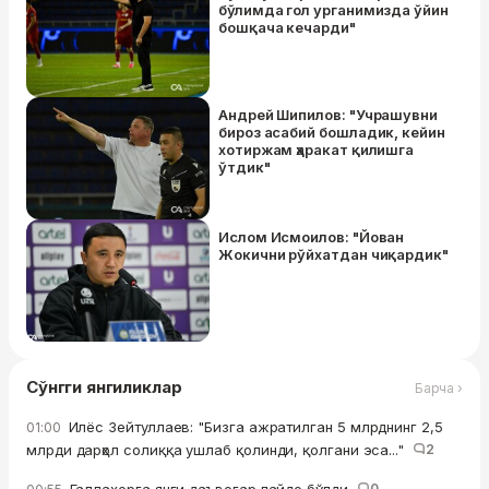
бўлимда гол урганимизда ўйин
бошқача кечарди"
Андрей Шипилов: "Учрашувни
бироз асабий бошладик, кейин
хотиржам ҳаракат қилишга
ўтдик"
Ислом Исмоилов: "Йован
Жокични рўйхатдан чиқардик"
Сўнгги янгиликлар
Барча ›
Илёс Зейтуллаев: "Бизга ажратилган 5 млрднинг 2,5
01:00
млрди дарҳол солиққа ушлаб қолинди, қолгани эса..."
2
0