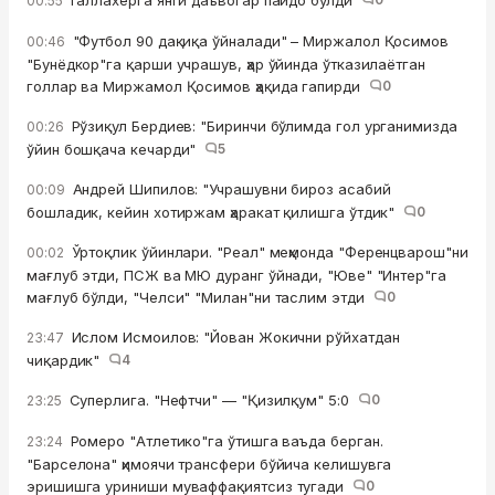
Галлахерга янги даъвогар пайдо бўлди
00:55
"Футбол 90 дақиқа ўйналади" – Миржалол Қосимов
00:46
"Бунёдкор"га қарши учрашув, ҳар ўйинда ўтказилаётган
голлар ва Миржамол Қосимов ҳақида гапирди
0
Рўзиқул Бердиев: "Биринчи бўлимда гол урганимизда
00:26
ўйин бошқача кечарди"
5
Андрей Шипилов: "Учрашувни бироз асабий
00:09
бошладик, кейин хотиржам ҳаракат қилишга ўтдик"
0
Ўртоқлик ўйинлари. "Реал" меҳмонда "Ференцварош"ни
00:02
мағлуб этди, ПСЖ ва МЮ дуранг ўйнади, "Юве" "Интер"га
мағлуб бўлди, "Челси" "Милан"ни таслим этди
0
Ислом Исмоилов: "Йован Жокични рўйхатдан
23:47
чиқардик"
4
Суперлига. "Нефтчи" — "Қизилқум" 5:0
0
23:25
Ромеро "Атлетико"га ўтишга ваъда берган.
23:24
"Барселона" ҳимоячи трансфери бўйича келишувга
эришишга уриниши муваффақиятсиз тугади
0