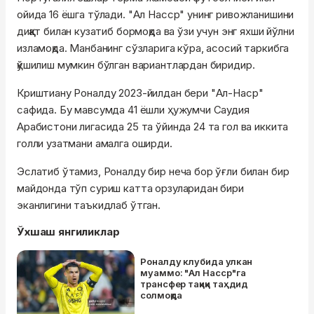
ойида 16 ёшга тўлади. "Ал Наcср" унинг ривожланишини
диққат билан кузатиб бормоқда ва ўзи учун энг яхши йўлни
изламоқда. Манбанинг сўзларига кўра, асосий таркибга
қўшилиш мумкин бўлган вариантлардан биридир.
Криштиану Роналду 2023-йилдан бери "Ал-Наср"
сафида. Бу мавсумда 41 ёшли ҳужумчи Саудия
Арабистони лигасида 25 та ўйинда 24 та гол ва иккита
голли узатмани амалга оширди.
Эслатиб ўтамиз, Роналду бир неча бор ўғли билан бир
майдонда тўп суриш катта орзуларидан бири
эканлигини таъкидлаб ўтган.
Ўхшаш янгиликлар
Роналду клубида улкан
муаммо: "Ал Насср"га
трансфер тақиқи таҳдид
солмоқда