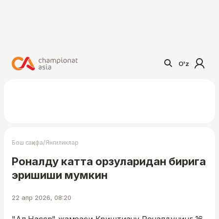
O'z
/
Бош саҳифа
Янгиликлар
Роналду катта орзуларидан бирига
эришиши мумкин
22 апр 2026, 08:20