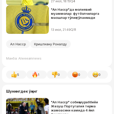
27 июл, 18:15
4
"Ал Насср"да молиявий
муаммолар: футболчиларга
маошлар тўлиқ тўланмади
13 июл, 21:49
11
Ал Насср
Криштиану Роналду
Манба: Alweeamnews
5
1
0
0
0
Шунингдек ўқинг
"Ал Насср" собиқ мураббийи
Жезуш Португалия терма
жамоасини камида 4 йил