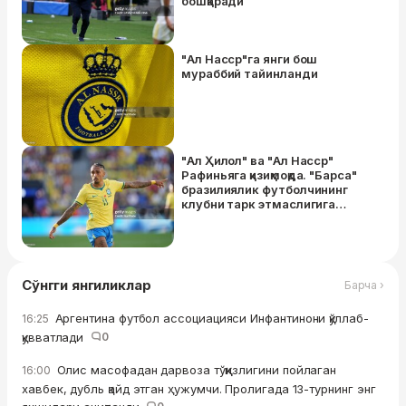
бошқаради
"Ал Насср"га янги бош
мураббий тайинланди
"Ал Ҳилол" ва "Ал Насср"
Рафиньяга қизиқмоқда. "Барса"
бразилиялик футболчининг
клубни тарк этмаслигига
ишончи комил
Сўнгги янгиликлар
Барча ›
Аргентина футбол ассоциацияси Инфантинони қўллаб-
16:25
қувватлади
0
Олис масофадан дарвоза тўққизлигини пойлаган
16:00
хавбек, дубль қайд этган ҳужумчи. Пролигада 13-турнинг энг