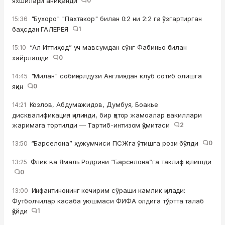
яхшилари аниқланди
0
"Бухоро" "Пахтакор" билан 0:2 ни 2:2 га ўзгартирган
15:36
баҳсдан ГАЛЕРЕЯ
1
“Ал Иттиҳод” уч мавсумдан сўнг Фабиньо билан
15:10
хайрлашди
0
"Милан" собиқ юлдузи Англиядан клуб сотиб олишга
14:45
яқин
0
Козлов, Абдумажидов, Думбуя, Боакье
14:21
дисквалификация қилинди, бир қатор жамоалар вакиллари
жаримага тортилди — Тартиб-интизом қўмитаси
2
“Барселона” ҳужумчиси ПСЖга ўтишга рози бўлди
0
13:50
Флик ва Ямаль Родрини “Барселона”га таклиф қилишди
13:25
0
Инфантинонинг кечирим сўраши камлик қилади:
13:00
Футболчилар касаба уюшмаси ФИФА олдига тўртта талаб
қўйди
1