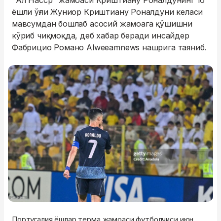
"Ал Насср" жамоаси Криштиану Роналдунинг 16
ёшли ўғли Жуниор Криштиану Роналдуни келаси
мавсумдан бошлаб асосий жамоага қўшишни
кўриб чиқмоқда, деб хабар беради инсайдер
Фабрицио Романо Alweeamnews нашрига таяниб.
Португалия ёшлар терма жамоаси футболчиси июн