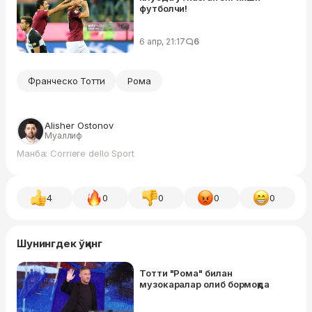
футболчи!
6 апр, 21:17
6
Франческо Тотти
Рома
Alisher Ostonov
Муаллиф
Манба: Corriere dello Sport
4
0
0
0
0
Шунингдек ўқинг
Тотти "Рома" билан
музокаралар олиб бормоқда