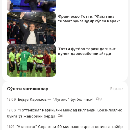
Франческо Тотти: "Фақатгина
"Рома" бунга қодир бўлса керак"
Тотти футбол тарихидаги энг
кучли дарвозабонни айтди
Сўнгги янгиликлар
Барча ›
Беҳруз Каримов — "Лугано" футболчиси!
3
12:09
"Тоттенхэм" Рафиньяни мақсад қилганди. Бразилиялик
12:06
бунга ўз жавобини берди
0
"Атлетико" Серлотни 40 миллион еврога сотишга тайёр
11:21