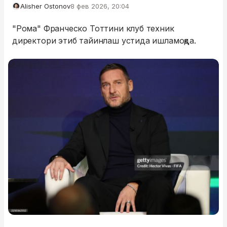
Alisher Ostonov
8 фев 2026, 20:04
"Рома" Франческо Тоттини клуб техник
директори этиб тайинлаш устида ишламоқда.