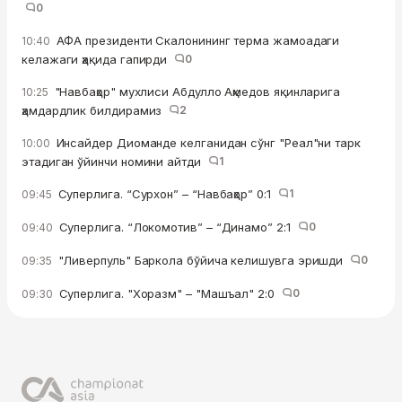
0
АФА президенти Скалонининг терма жамоадаги
10:40
келажаги ҳақида гапирди
0
"Навбаҳор" мухлиси Абдулло Аҳмедов яқинларига
10:25
ҳамдардлик билдирамиз
2
Инсайдер Диоманде келганидан сўнг "Реал"ни тарк
10:00
этадиган ўйинчи номини айтди
1
Суперлига. “Сурхон” – “Навбаҳор” 0:1
1
09:45
Суперлига. “Локомотив” – “Динамо” 2:1
0
09:40
"Ливерпуль" Баркола бўйича келишувга эришди
0
09:35
Суперлига. "Хоразм" – "Машъал" 2:0
0
09:30