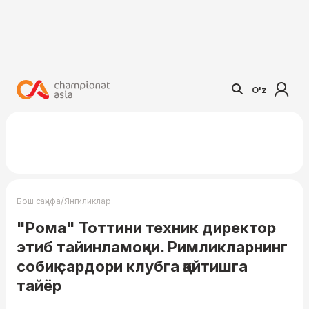
O'z
/
Бош саҳифа
Янгиликлар
"Рома" Тоттини техник директор
этиб тайинламоқчи. Римликларнинг
собиқ сардори клубга қайтишга
тайёр