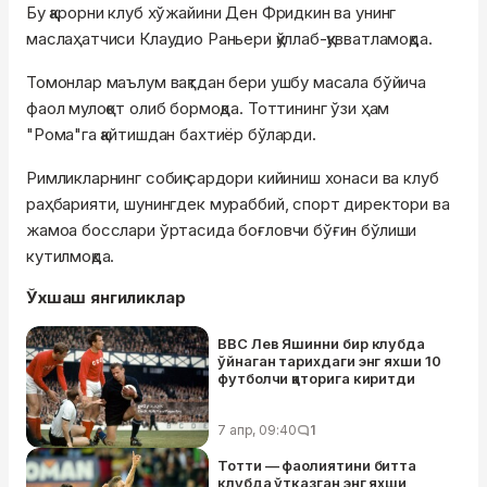
Бу қарорни клуб хўжайини Ден Фридкин ва унинг
маслаҳатчиси Клаудио Раньери қўллаб-қувватламоқда.
Томонлар маълум вақтдан бери ушбу масала бўйича
фаол мулоқот олиб бормоқда. Тоттининг ўзи ҳам
"Рома"га қайтишдан бахтиёр бўларди.
Римликларнинг собиқ сардори кийиниш хонаси ва клуб
раҳбарияти, шунингдек мураббий, спорт директори ва
жамоа босслари ўртасида боғловчи бўғин бўлиши
кутилмоқда.
Ўхшаш янгиликлар
BBC Лев Яшинни бир клубда
ўйнаган тарихдаги энг яхши 10
футболчи қаторига киритди
7 апр, 09:40
1
Тотти — фаолиятини битта
клубда ўтказган энг яхши