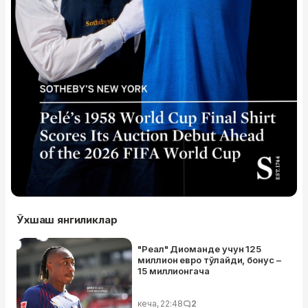
Ўхшаш янгиликлар
"Реал" Диоманде учун 125
миллион евро тўлайди, бонус –
15 миллионгача
кеча, 22:48
2