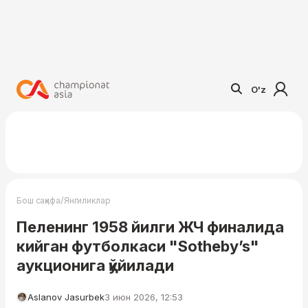
O'z
/
Бош саҳифа
Янгиликлар
Пеленинг 1958 йилги ЖЧ финалида
кийган футболкаси "Sotheby’s"
аукционига қўйилади
Aslanov Jasurbek
3 июн 2026, 12:53