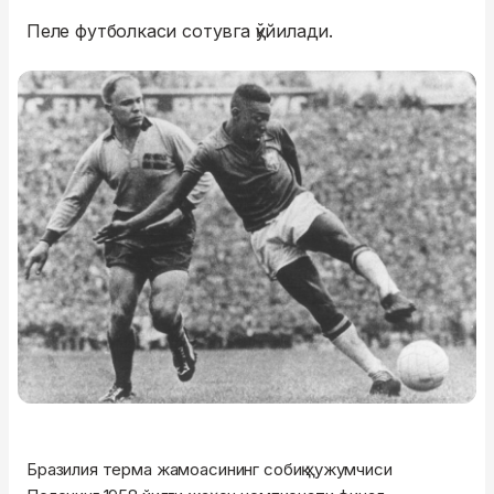
Пеле футболкаси сотувга қўйилади.
Бразилия терма жамоасининг собиқ ҳужумчиси