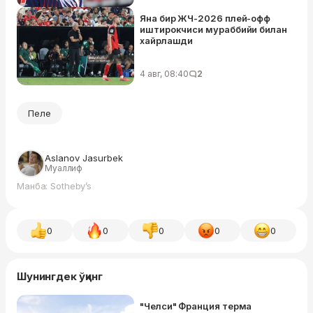
Яна бир ЖЧ-2026 плей-офф
иштирокчиси мураббийи билан
хайрлашди
4 авг, 08:40
2
Пеле
Aslanov Jasurbek
Муаллиф
Манба: Sotheby’s
0
0
0
0
0
Шунингдек ўқинг
"Челси" Франция терма