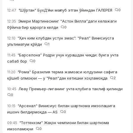
"Шўртан" БухДУни мағлуб этган ўйиндан ГАЛЕРЕЯ
0
12:47
Эмери Мартинеснинг “Астон Вилла”даги келажаги
12:35
бўйича бир қарорга келди
0
“Ҳеч ким клубдан устун эмас”: “Реал” Винисиусга
12:10
ультиматум қўйди
1
“Барселона” Родри учун курашдан чиқди: бунга учта
11:45
сабаб бор
0
"Рома" Бразилия терма жамоаси юлдузини сафига
11:20
қўшиб олмоқчи — у "Реал"дан кетишни хоҳламоқда
2
Леау Премьер-лиганинг учта клубига таклиф қилинди
10:45
0
"Арсенал" Винисиус билан шартнома имзолашига
10:15
ишонч билдирмоқда — AS
0
"Тоттенхэм" Жаҳон чемпиони билан шартнома
09:45
имзоламоқчи
0