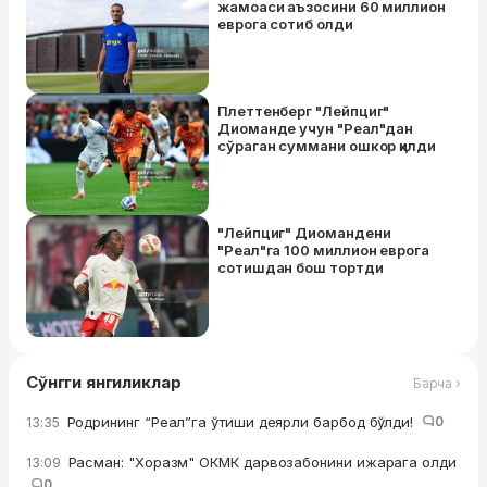
жамоаси аъзосини 60 миллион
еврога coтиб oлди
Плеттенберг "Лейпциг"
Диомандe учун "Реал"дан
сўраган суммани ошкор қилди
"Лейпциг" Диомандени
"Реал"га 100 миллион еврога
сотишдан бош тортди
Сўнгги янгиликлар
Барча ›
Родрининг “Реал”га ўтиши деярли барбод бўлди!
0
13:35
Расман: "Хоразм" ОКМК дарвозабонини ижарага олди
13:09
0