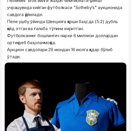
Пеленинг 1958 йилги жаҳон чемпионати финал
учрашувида кийган футболкаси "Sotheby’s" аукционида
савдога қўйилади.
Пеле ушбу ўйинда Швецияга қарши баҳсда (5:2) дубль
қайд этган ва ғалаба тўпини киритган.
Футболканинг бошланғич нархи 6 миллион доллардан
ортиқ деб баҳоланмоқда.
Аукцион савдолари 29 июндан 16 июлга қадар бўлиб
ўтади.