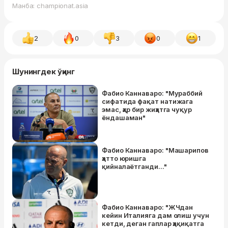
Манба: championat.asia
2
0
3
0
1
Шунингдек ўқинг
Фабио Каннаваро: "Мураббий
сифатида фақат натижага
эмас, ҳар бир жиҳатга чуқур
ёндашаман"
Фабио Каннаваро: "Машарипов
ҳатто юришга
қийналаётганди..."
Фабио Каннаваро: "ЖЧдан
кейин Италияга дам олиш учун
кетди, деган гаплар ҳақиқатга