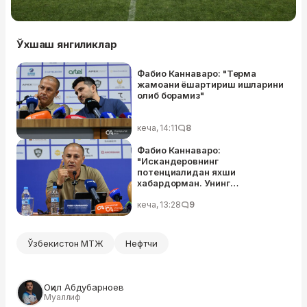
Ўхшаш янгиликлар
Фабио Каннаваро: "Терма
жамоани ёшартириш ишларини
олиб борамиз"
кеча, 14:11
8
Фабио Каннаваро:
"Искандеровнинг
потенциалидан яхши
хабардорман. Унинг
даражасини билган ҳолда ЖЧга
олиб борганман"
кеча, 13:28
9
Ўзбекистон МТЖ
Нефтчи
Оқил Абдубарноев
Муаллиф