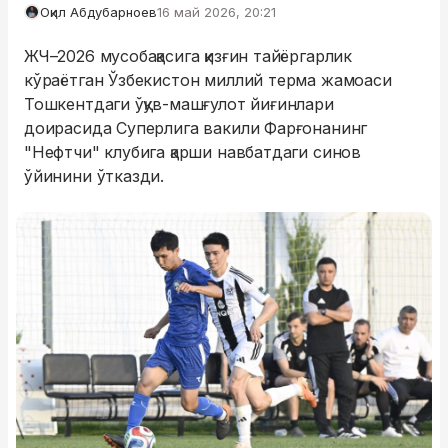
Оқил Абдубарноев
16 май 2026, 20:21
ЖЧ–2026 мусобақасига қизғин тайёргарлик
кўраётган Ўзбекистон миллий терма жамоаси
Тошкентдаги ўқув-машғулот йиғинлари
доирасида Суперлига вакили Фарғонанинг
"Нефтчи" клубига қарши навбатдаги синов
ўйинини ўтказди.