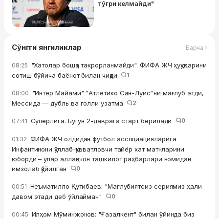
тўғри келмайди"
Сўнгги янгиликлар
Барча ›
"Хатолар бошқа такрорланмайди". ФИФА ЖЧ ҳуқуқларини
08:25
сотиш бўйича баёнот билан чиқди
1
"Интер Майами" "Атлетико Сан-Луис"ни мағлуб этди,
08:00
Мессида — дубль ва голли узатма
2
Суперлига. Бугун 2-даврага старт берилади
0
07:41
ФИФА ЖЧ олдидан футбол ассоциацияларига
01:32
Инфантинони қўллаб-қувватловчи тайёр хат матнларини
юборди – улар аллақачон ташкилот раҳбарлари номидан
имзолаб қўйилган
0
Неъматилло Қутибаев: "Мағлубиятсиз сериямиз ҳали
00:51
давом этади деб ўйлайман"
0
Илҳом Мўминжонов: "Ғазалкент" билан ўйинда биз
00:45