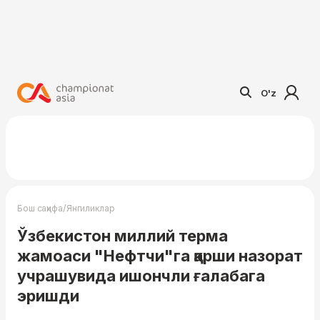
O'z
/
Бош саҳифа
Янгиликлар
Ўзбекистон миллий терма
жамоаси "Нефтчи"га қарши назорат
учрашувида ишончли ғалабага
эришди