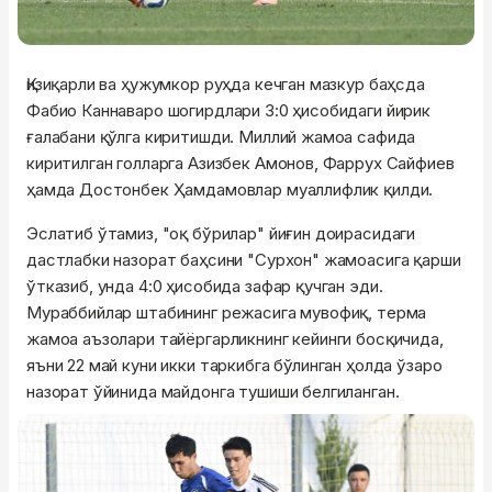
Қизиқарли ва ҳужумкор руҳда кечган мазкур баҳсда
Фабио Каннаваро шогирдлари 3:0 ҳисобидаги йирик
ғалабани қўлга киритишди. Миллий жамоа сафида
киритилган голларга Азизбек Амонов, Фаррух Сайфиев
ҳамда Достонбек Ҳамдамовлар муаллифлик қилди.
Эслатиб ўтамиз, "оқ бўрилар" йиғин доирасидаги
дастлабки назорат баҳсини "Сурхон" жамоасига қарши
ўтказиб, унда 4:0 ҳисобида зафар қучган эди.
Мураббийлар штабининг режасига мувофиқ, терма
жамоа аъзолари тайёргарликнинг кейинги босқичида,
яъни 22 май куни икки таркибга бўлинган ҳолда ўзаро
назорат ўйинида майдонга тушиши белгиланган.