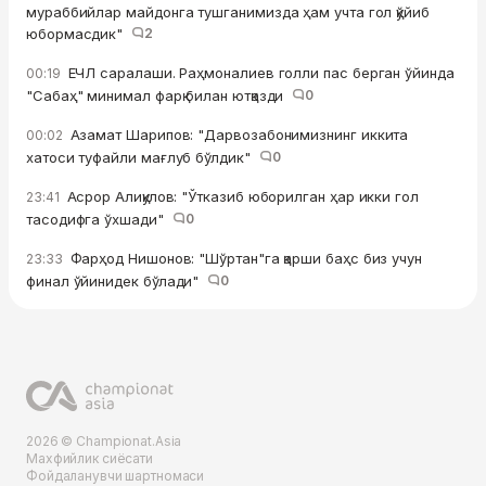
мураббийлар майдонга тушганимизда ҳам учта гол қўйиб
юбормасдик"
2
ЕЧЛ саралаши. Раҳмоналиев голли пас берган ўйинда
00:19
"Сабаҳ" минимал фарқ билан ютқазди
0
Азамат Шарипов: "Дарвозабонимизнинг иккита
00:02
хатоси туфайли мағлуб бўлдик"
0
Асрор Алиқулов: "Ўтказиб юборилган ҳар икки гол
23:41
тасодифга ўхшади"
0
Фарҳод Нишонов: "Шўртан"га қарши баҳс биз учун
23:33
финал ўйинидек бўлади"
0
2026 © Championat.Asia
Махфийлик сиёсати
Фойдаланувчи шартномаси