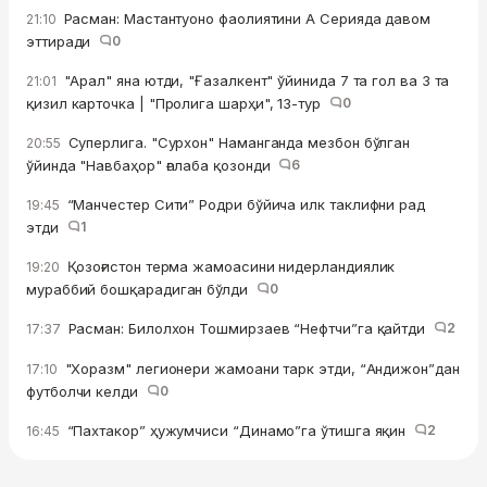
Расман: Мастантуоно фаолиятини А Серияда давом
21:10
эттиради
0
"Арал" яна ютди, "Ғазалкент" ўйинида 7 та гол ва 3 та
21:01
қизил карточка | "Пролига шарҳи", 13-тур
0
Суперлига. "Сурхон" Наманганда мезбон бўлган
20:55
ўйинда "Навбаҳор" ғалаба қозонди
6
“Манчестер Сити” Родри бўйича илк таклифни рад
19:45
этди
1
Қозоғистон терма жамоасини нидерландиялик
19:20
мураббий бошқарадиган бўлди
0
Расман: Билолхон Тошмирзаев “Нефтчи”га қайтди
2
17:37
"Хоразм" легионери жамоани тарк этди, “Андижон”дан
17:10
футболчи келди
0
“Пахтакор” ҳужумчиси “Динамо”га ўтишга яқин
2
16:45