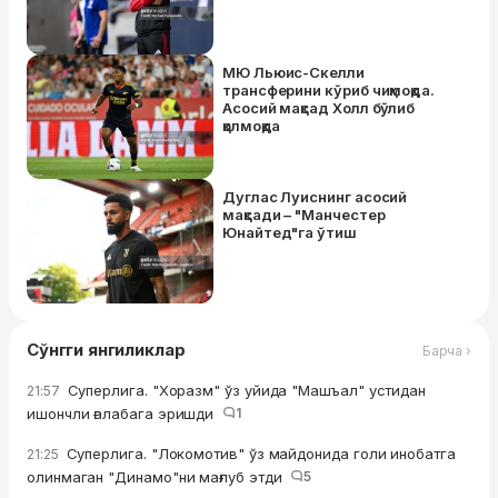
МЮ Льюис-Скелли
трансферини кўриб чиқмоқда.
Асосий мақсад Холл бўлиб
қолмоқда
Дуглас Луиснинг асосий
мақсади – "Манчестер
Юнайтед"га ўтиш
Сўнгги янгиликлар
Барча ›
Суперлига. "Хоразм" ўз уйида "Машъал" устидан
21:57
ишончли ғалабага эришди
1
Суперлига. "Локомотив" ўз майдонида голи инобатга
21:25
олинмаган "Динамо"ни мағлуб этди
5