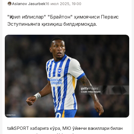
Aslanov Jasurbek
16 июл 2025, 19:00
"Қизил иблислар" "Брайтон" ҳимоячиси Первис
Эступиньянга қизиқиш билдирмоқда.
talkSPORT хабарига кўра, МЮ ўйинчи вакиллари билан