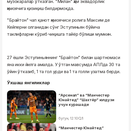
музокаралар ўтказган. "Милан" ҳам эквадорлик
ҳимоячига қизиқиш билдирмоқда.
"Брайтон" чап қанот ҳимоячиси ролига Максим де
Кейперни олганидан сўнг Эступиньян бўйича
таклифларни кўриб чиқишга тайёр бўлиши мумкин.
27 ёшли Эступиньяннинг "Брайтон" билан шартномаси
яна икки йилга амалда. У ўтган мавсумда АПЛда 30 та
ўйин ўтказиб, 1 та гол урди ва 1 та голли узатма берди.
Ўхшаш янгиликлар
“Арсенал” ва “Манчестер
Юнайтед” “Шахтёр” юлдузи
учун курашади
бугун, 12:10
1
“Манчестер Юнайтед”