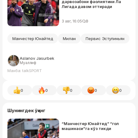
дарвозабони фаолиятини Ла
Лигада давом эттиради
3 авг, 16:05
0
Манчестер Юнайтед
Милан
Первис Эступиньян
Aslanov Jasurbek
Муаллиф
Манба: talkSPORT
0
0
0
0
0
Шунингдек ўқинг
“Манчестер Юнайтед” “гол
машинаси”га кўз тикди