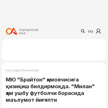
O'z
/
Бош саҳифа
Янгиликлар
МЮ "Брайтон" ҳимоячисига
қизиқиш билдирмоқда. "Милан"
ҳам ушбу футболчи борасида
маълумот йиғяпти