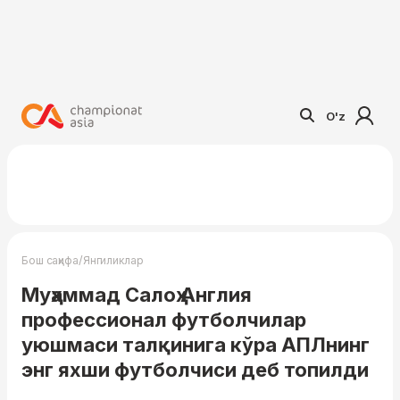
O'z
/
Бош саҳифа
Янгиликлар
Муҳаммад Салоҳ Англия
профессионал футболчилар
уюшмаси талқинига кўра АПЛнинг
энг яхши футболчиси деб топилди