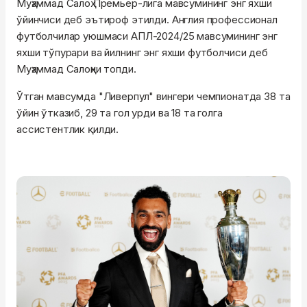
Муҳаммад Салоҳ Премьер-лига мавсумининг энг яхши
ўйинчиси деб эътироф этилди. Англия профессионал
футболчилар уюшмаси АПЛ-2024/25 мавсумининг энг
яхши тўпурари ва йилнинг энг яхши футболчиси деб
Муҳаммад Салоҳни топди.
Ўтган мавсумда "Ливерпул" вингери чемпионатда 38 та
ўйин ўтказиб, 29 та гол урди ва 18 та голга
ассистентлик қилди.