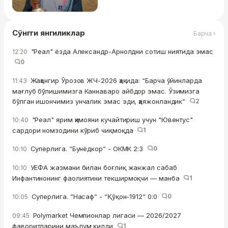
Сўнгги янгиликлар
Барча ›
"Реал" ёзда Александр-Арнолдни сотиш ниятида эмас
12:20
0
Жаҳонгир Ўрозов ЖЧ-2026 ҳақида: “Барча ўйинларда
11:43
мағлуб бўлишимизга Каннаваро айбдор эмас. Ўзимизга
бўлган ишончимиз унчалик эмас эди, ҳаяжонландик”
2
"Реал" ярим ҳимояни кучайтириш учун "Ювентус"
10:40
сардори номзодини кўриб чиқмоқда
1
Суперлига. “Бунёдкор” - ОКМК 2:3
0
10:10
УЕФА жазмани билан боғлиқ жанжал сабаб
10:10
Инфантинонинг фаолиятини текширмоқчи — манба
1
Суперлига. “Насаф” - “Қўқон-1912“ 0:0
0
10:05
Polymarket Чемпионлар лигаси — 2026/2027
09:45
фаворитларини маълум қилди
1