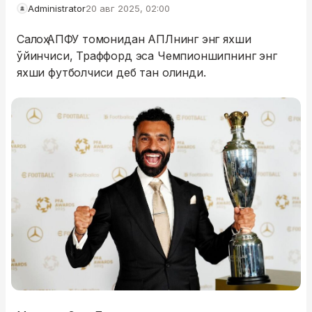
Administrator
20 авг 2025, 02:00
Салоҳ АПФУ томонидан АПЛнинг энг яхши
ўйинчиси, Траффорд эса Чемпионшипнинг энг
яхши футболчиси деб тан олинди.