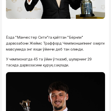
Ёзда "Манчестер Сити"га қайтган "Бёрнли"
дарвозабони Жеймс Траффорд Чемпионшипнинг охирги
мавсумида энг яхши ўйинчи деб тан олинди.
У чемпионатда 45 та ўйин ўтказиб, шуларнинг 29
тасида дарвозасини қуруқ сақлади.