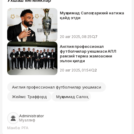
Ўхшаш янгиликлар
Муҳаммад Салоҳ тарихий натижа
қайд этди
20 авг 2025, 08:25
7
Англия профессионал
футболчилар уюшмаси АПЛ
рамзий терма жамоасини
эълон қилди
20 авг 2025, 01:54
2
Англия профессионал футболчилар уюшмаси
Жеймс Траффорд
Муҳаммад Салоҳ
Administrator
Муаллиф
Манба: PFA