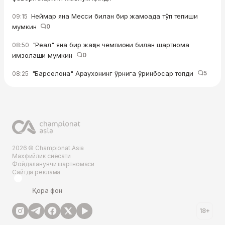
Неймар яна Месси билан бир жамоада тўп тепиши
09:15
мумкин
0
"Реал" яна бир жаҳон чемпиони билан шартнома
08:50
имзолаши мумкин
0
"Барселона" Араухонинг ўрнига ўринбосар топди
5
08:25
2026 © Championat.Asia
Махфийлик сиёсати
Фойдаланувчи шартномаси
Сайтда реклама
Қора фон
18+