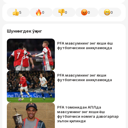
5
0
0
0
0
Шунингдек ўқинг
PFA мавсумнинг энг яхши ёш
футболчисини аниқламоқда
PFA мавсумнинг энг яхши
футболчисини аниқламоқда
PFA томонидан АПЛда
мавсумнинг энг яхши ёш
футболчиси номига давогарлар
эълон қилинди